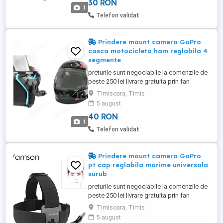
30 RON
camera de actiune cu prindere de GoPro
1
prindere pentru curea sau rucsac de tip
Telefon validat
clip clips 360 ...
Prindere mount camera GoPro
casca motocicleta ham reglabila 4
segmente
preturile sunt negociabile la comenzile de
peste 250 lei livrare gratuita prin fan
courier, detalii la telefon la nr din anunt
Timisoara, Timis
toate produsele sunt noi prindere mount
5 august
pentru camerele GoPro sau pentru orice
40 RON
camera de actiune cu prindere de GoPro 2
1
modele de prindere pentru casca de
Telefon validat
motocicleta prindere ...
Prindere mount camera GoPro
pt cap reglabila marime universala
surub
preturile sunt negociabile la comenzile de
peste 250 lei livrare gratuita prin fan
courier, detalii la telefon la nr din anunt
Timisoara, Timis
toate produsele sunt noi prindere mount
5 august
pentru camerele GoPro sau pentru orice