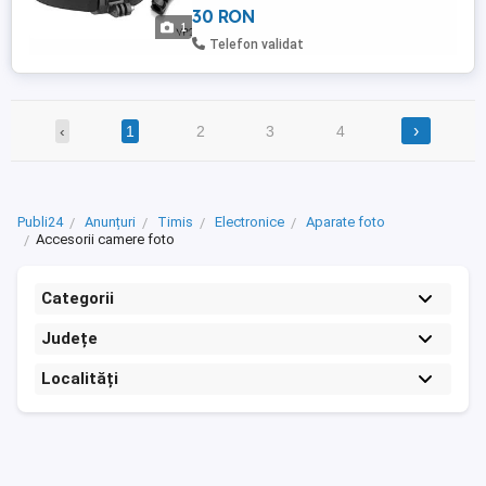
30 RON
camera de actiune cu prindere de GoPro
1
prindere de cap reglabila, marime
Telefon validat
universala surub inc ...
›
‹
1
2
3
4
Publi24
Anunțuri
Timis
Electronice
Aparate foto
Accesorii camere foto
Categorii
Județe
Localități