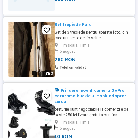
Set trepiede Foto
Set de 3 trepiede pentru aparate foto, din
care unul este de tip selfie.
Timisoara, Timis
5 august
280 RON
Telefon validat
3
Prindere mount camera GoPro
catarama buckle J-Hook adaptor
surub
preturile sunt negociabile la comenzile de
peste 250 lei livrare gratuita prin fan
courier, detalii la telefon la nr din anunt
Timisoara, Timis
toate produsele sunt noi prindere mount
5 august
pentru camerele GoPro sau pentru orice
10 RON
camera de actiune cu prindere de GoPro 4