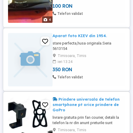
100 RON
Telefon validat
4
Aparat foto KIEV din 1954.
stare perfecta,husa originala.Seria
5613154
Timisoara, Timis
ieri 13:24
350 RON
Telefon validat
Prindere universala de telefon
smartphone pt orice prindere de
GoPro
livrare gratuita prin fan courier, detalii la
telefon la nr din anunt preturile sunt
negociabile la comenzile de peste 250 lei
Timisoara, Timis