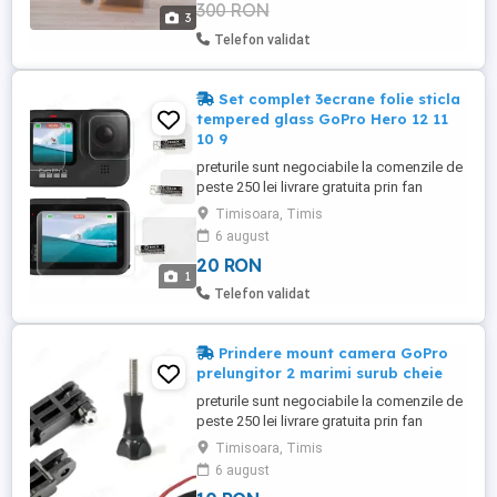
300 RON
3
Telefon validat
Set complet 3ecrane folie sticla
tempered glass GoPro Hero 12 11
10 9
preturile sunt negociabile la comenzile de
peste 250 lei livrare gratuita prin fan
courier, detalii la telefon la nr din anunt
Timisoara, Timis
toate produsele sunt noi set complet folie
6 august
sticla (tempered glass) (3 sticle in total)
20 RON
pentru camerele GoPro Hero 12 11 10 9
1
tempered glass sticla pentru obiectiv
Telefon validat
sticla pentru ...
Prindere mount camera GoPro
prelungitor 2 marimi surub cheie
preturile sunt negociabile la comenzile de
peste 250 lei livrare gratuita prin fan
courier, detalii la telefon la nr din anunt
Timisoara, Timis
toate produsele sunt noi prindere mount
6 august
pentru camerele GoPro sau pentru orice