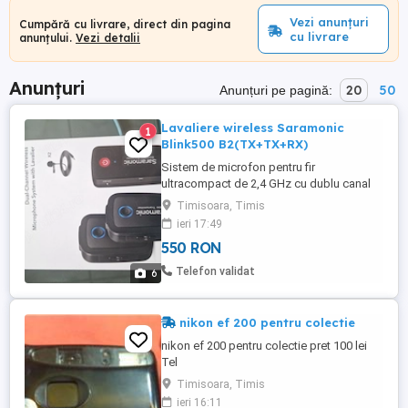
Vezi anunțuri
Cumpără cu livrare, direct din pagina
cu livrare
anunțului.
Vezi detalii
Anunțuri
20
50
Anunțuri pe pagină:
Lavaliere wireless Saramonic
1
Blink500 B2(TX+TX+RX)
Sistem de microfon pentru fir
ultracompact de 2,4 GHz cu dublu canal
șși două lavaliere Saramonic Blink 500 B2
Timisoara, Timis
este un sistem de microfoane fără fir
ieri 17:49
pentru 2 persoane incredibile de compact,
550 RON
Ușsau și ușsau de utilizat pentru DSLR,
camere mirrorless și video sau dispozitive
Telefon validat
6
mobile de îngrijire oferite ...
nikon ef 200 pentru colectie
nikon ef 200 pentru colectie pret 100 lei
Tel
Timisoara, Timis
ieri 16:11