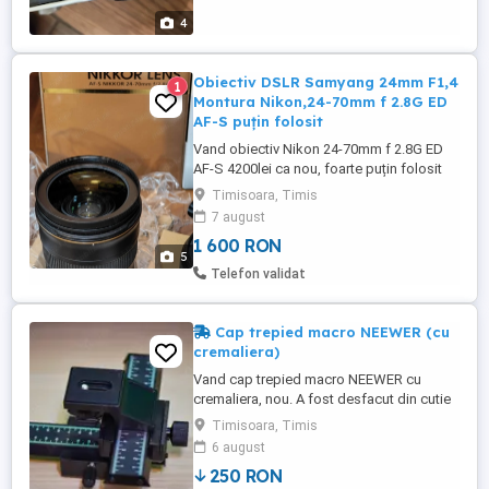
4
Obiectiv DSLR Samyang 24mm F1,4
1
Montura Nikon,24-70mm f 2.8G ED
AF-S puțin folosit
Vand obiectiv Nikon 24-70mm f 2.8G ED
AF-S 4200lei ca nou, foarte puțin folosit
Diafragmă f 2.8 constantă excelent pentru
Timisoara, Timis
fotografie de eveniment, portret, peisaj.
7 august
Stabilizare VR pentru cadre clare chiar și
1 600 RON
la lumină redusă. Calitate optică de top,
5
claritate și culori superbe. Obiectivul ...
Telefon validat
Cap trepied macro NEEWER (cu
cremaliera)
Vand cap trepied macro NEEWER cu
cremaliera, nou. A fost desfacut din cutie
doar pt foto. Predare personala in
Timisoara, Timis
Timisoara. Trimit si prin curier cu plata
6 august
transportului de catre cumparator. NU FAC
250 RON
SCHIMBURI. Multumesc pentru intelegere.