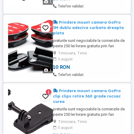
1
accesorii pt camerele GoPro catarama
Telefon validat
(buckle) plata ...
Prindere mount camera GoPro
3M dublu adeziva curbata dreapta
plata
preturile sunt negociabile la comenzile de
peste 250 lei livrare gratuita prin fan
courier, detalii la telefon la nr din anunt
Timisoara, Timis
toate produsele sunt noi prindere mount
5 august
pentru camerele GoPro sau pentru orice
10 RON
camera de actiune cu prindere de GoPro 2
1
modele de prindere dublu adeziva 3M pt
Telefon validat
camerele GoPro usor ...
Prindere mount camera GoPro
1
clip clips rotire 360 grade rucsac
curea
preturile sunt negociabile la comenzile de
peste 250 lei livrare gratuita prin fan
courier, detalii la telefon la nr din anunt
Timisoara, Timis
toate produsele sunt noi prindere mount
5 august
pentru camerele GoPro sau pentru orice