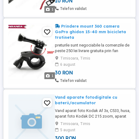
10 RON
camera de actiune cu prindere de GoPro 4
accesorii pt camerele GoPro prelungitor
Telefon validat
1
scurt de la ...
Prindere mount 360 camera
GoPro ghidon 15-40 mm bicicleta
trotineta
preturile sunt negociabile la comenzile de
peste 250 lei livrare gratuita prin fan
courier, detalii la telefon la nr din anunt
Timisoara, Timis
toate produsele sunt noi prindere mount
6 august
pentru camerele GoPro sau pentru orice
30 RON
camera de actiune cu prindere de GoPro
1
pentru ghidoane cu diametru cuprins intre
Telefon validat
15 mm si 40 mm garnitura ...
Vand aparate fotodigitale cu
baterii/acumulator
Vand aparat foto Kodak Af 3x, C533, husa,
aparat foto Kodak DC 215 zoom, aparat
foto Smena (CMEHA) 8M, aparat Chinon
Timisoara, Timis
35 F-EE auto flash, aparat foto Wizen SM
5 august
111 DX.
300 RON