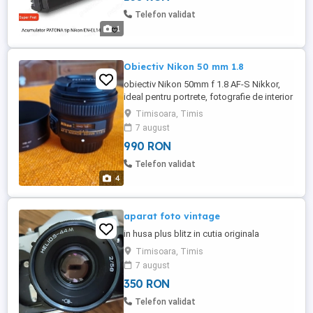
toate sistemele electronice de siguranta
Telefon validat
ale acumulatorilor originali Indeplineste ...
1
Obiectiv Nikon 50 mm 1.8
obiectiv Nikon 50mm f 1.8 AF-S Nikkor,
ideal pentru portrete, fotografie de interior
sau lumină slabă. Este un obiectiv
Timisoara, Timis
luminos, foarte clar, cu bokeh plăcut și
7 august
rezultate excelente chiar și pe body-uri
990 RON
entry-level. Focală fixă imagine foarte clară
Diafragmă f 1.8 fundal blurat profesionist
Telefon validat
(bokeh) ...
4
aparat foto vintage
in husa plus blitz in cutia originala
Timisoara, Timis
7 august
350 RON
Telefon validat