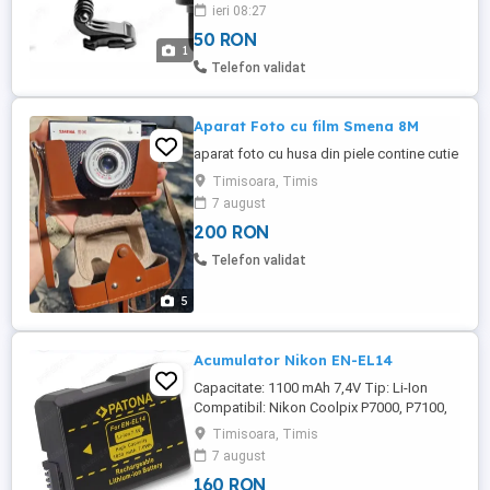
toate produsele sunt noi prindere
ieri 08:27
universala de telefon smartphone pentru
50 RON
orice prindere pentru camerele Gopro sau
1
pt alte camere de actiune 5 piese
Telefon validat
Aparat Foto cu film Smena 8M
aparat foto cu husa din piele contine cutie
Timisoara, Timis
7 august
200 RON
Telefon validat
5
Acumulator Nikon EN-EL14
Capacitate: 1100 mAh 7,4V Tip: Li-Ion
Compatibil: Nikon Coolpix P7000, P7100,
P7700, P7800 Nikon SLR D3100, D3200,
Timisoara, Timis
D5100, D5200, D5300, D3400, D5500,
7 august
D5600 Celule de cea mai buna calitate
160 RON
100% compatibil cu originalul Contine