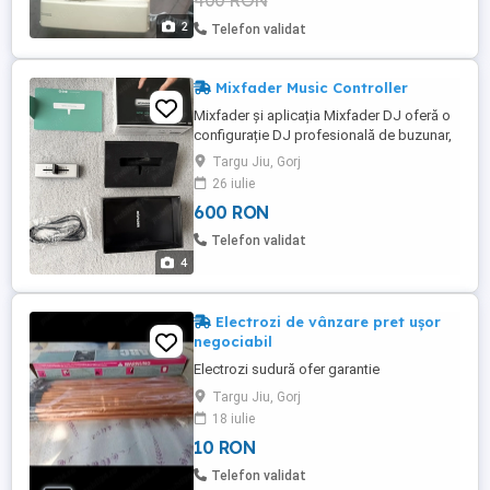
400 RON
2
Telefon validat
Mixfader Music Controller
Mixfader și aplicația Mixfader DJ oferă o
configurație DJ profesională de buzunar,
la fel de puternică ca un controller
Targu Jiu, Gorj
obișnuit, care deschide noi posibilități
26 iulie
pentru platanele audio. Autonomie baterie
600 RON
10 ore Încărcare 1 oră Bluetooth 4.0
Conexiune USB pentru mixfader de
Telefon validat
alimentare Carcasă unibody ...
4
Electrozi de vânzare pret ușor
negociabil
Electrozi sudură ofer garantie
Targu Jiu, Gorj
18 iulie
10 RON
Telefon validat