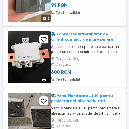
instructiuni,,pachet sigilat ,preț 100lei
99 RON
Telefon validat
2
contactor întrerupător de
curent continuu de mare putere
Aceasta este o componentă electrică mai
precis un contactor întrerupător de curent
continuu de mare putere (DC switch sau
Targu Jiu, Gorj
DC contactor) de la brandul eddicy (parte
7 august
din Schaltbau), destinat pentru curent
600 RON
continuu până la 300 A și până la 1500 V,
folosit de obicei în aplicații industriale, e-
Telefon validat
5
mobility, ...
Vand Monitoare 16:10 pentru
proiectare si alte activitati
Vand Monitoare 16:10 pentru proiectare si
alte activitati. -- Un model de 24 inch, de la
FUJITSU - B24W-5 ECO - Pret: 150 lei -- Un
Targu Jiu, Gorj
model de 24 inch, de la NEC - BL246H3 -
6 august
Pret: 100 lei. Amandoua in stare evident