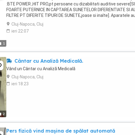
:BTE POWER ,HIT PRO,pt persoane cu dizabilitati auditive severe[S
FOARTE PUTERNICE IN CAPTAREA SUNETELOR DIFERENTIATE SI A
FILTRE PT DIFERITE TIPURI DE SUNETE,joase si inalte]. Aparatele a
fost noi si sint putin folosite, fiind ...
Cluj-Napoca, Cluj
ieri 22:07
1
Cântar cu Analiză Medicală.
Vând un Cântar cu Analiză Medicală
Cluj-Napoca, Cluj
ieri 18:23
2
Pers fizică vind mașina de spălat automată