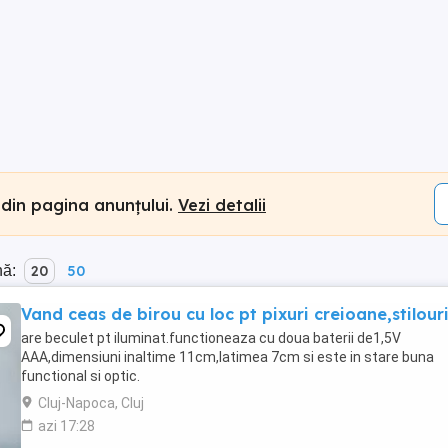
 din pagina anunțului.
Vezi detalii
nă:
20
50
Vand ceas de birou cu loc pt pixuri creioane,stilour
are beculet pt iluminat.functioneaza cu doua baterii de1,5V
AAA,dimensiuni inaltime 11cm,latimea 7cm si este in stare buna
functional si optic.
Cluj-Napoca, Cluj
azi 17:28