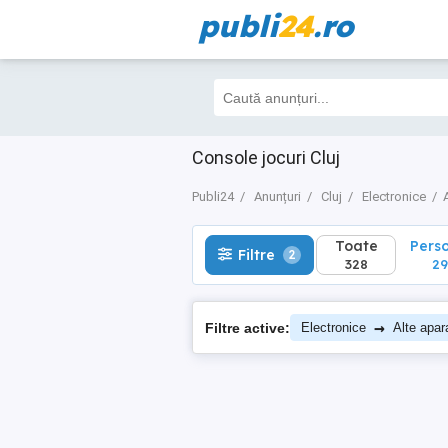
publi
24
.ro
Toate
Perso
Filtre
2
328
290
Console jocuri Cluj
Publi24
Anunțuri
Cluj
Electronice
Toate
Pers
Filtre
2
328
2
→
Filtre active:
Electronice
Alte apar