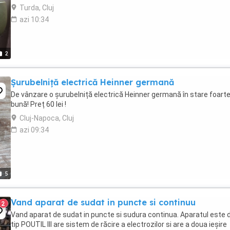
Turda, Cluj
azi 10:34
2
Șurubelniță electrică Heinner germană
De vânzare o șurubelniță electrică Heinner germană în stare foart
bună! Preț 60 lei !
Cluj-Napoca, Cluj
azi 09:34
5
Vand aparat de sudat in puncte si continuu
2
Vand aparat de sudat in puncte si sudura continua. Aparatul este 
tip POUTIL III are sistem de răcire a electrozilor si are a doua ieșire