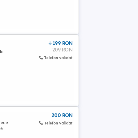
199 RON
209 RON
lu
e
Telefon validat
200 RON
arece
Telefon validat
te