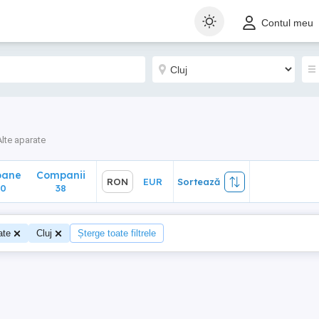
ane
Companii
RON
EUR
Sortează
Contul meu
38
Alte aparate
oane
Companii
RON
EUR
Sortează
90
38
ate
Cluj
Șterge toate filtrele