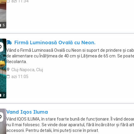
azi 11:34
5
Firmă Luminoasă Ovală cu Neon.
Vând o Firmă Luminoasă Ovală cu Neon si suport de prindere și cab
de alimentare cu Înălțimea de 40 cm și Lățimea de 65 cm. Se poat
Recolanta.
Cluj-Napoca, Cluj
azi 11:05
2
Vand Iqos Iluma
Vând IQOS ILUMA, în stare foarte bună de funcționare. Îl vând deo
nu îl mai folosesc. Se vinde doar aparatul, fără încărcător și fără al
accesorii. Pentru detalii, îmi puteți scrie în privat.