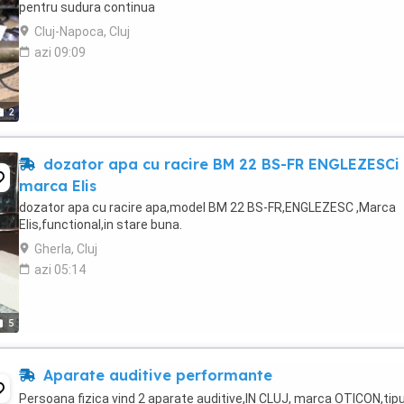
pentru sudura continua
Cluj-Napoca, Cluj
azi 09:09
2
dozator apa cu racire BM 22 BS-FR ENGLEZESCi
marca Elis
dozator apa cu racire apa,model BM 22 BS-FR,ENGLEZESC ,Marca
Elis,functional,in stare buna.
Gherla, Cluj
azi 05:14
5
Aparate auditive performante
Persoana fizica vind 2 aparate auditive,IN CLUJ, marca OTICON,tipu