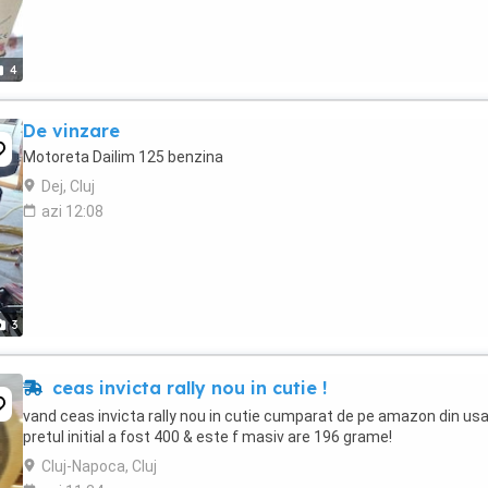
4
De vinzare
Motoreta Dailim 125 benzina
Dej, Cluj
azi 12:08
3
ceas invicta rally nou in cutie !
vand ceas invicta rally nou in cutie cumparat de pe amazon din us
pretul initial a fost 400 & este f masiv are 196 grame!
Cluj-Napoca, Cluj