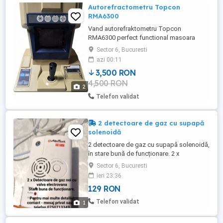
Autorefractometru Topcon
RMA6300
Vand autorefraktometru Topcon
RMA6300 perfect functional masoara
foarte bine se ofera proba
Sector 6, Bucuresti
azi 00:11
3,500 RON
4,500 RON
2
Telefon validat
2 detectoare de gaz cu supapă
solenoidă
2 detectoare de gaz cu supapă solenoidă,
în stare bună de funcționare. 2 x
Detectoare de gaz cu valva electrovana
Sector 6, Bucuresti
Stare buna de funcționare. 2 bucati
ieri 23:36
-129ron 1 bucata 65ron Pentru mai multe
129 RON
detalii contact - mesaj privat sau la
telefonul din anunt Zona Bucuresti Sector
Telefon validat
1
6 Metro Militari