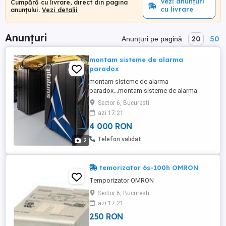
Vezi anunțuri
Cumpără cu livrare, direct din pagina
cu livrare
anunțului.
Vezi detalii
Anunțuri
20
50
Anunțuri pe pagină:
montam sisteme de alarma
paradox
montam sisteme de alarma
paradox...montam sisteme de alarma
paradox
Sector 6, Bucuresti
azi 17:21
4 000 RON
Telefon validat
2
temorizator 6s-100h OMRON
Temporizator OMRON
Sector 6, Bucuresti
azi 17:21
250 RON