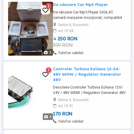
De vânzare Car Mp5 Player
1
De vânzare Car Mp5 Player SIGILAT,
cameră marșarier incorporat, compatibil
pe mai multe autovehicule. Pt detalii sunați
Sector 6, Bucuresti
la numărul de telefon.
azi 10:44
250 RON
300 RON
5
Telefon validat
Controler Turbina Eoliana 12-24-
7
48V 600W / Regulator Generator
48V
Descriere Controler Turbina Eoliana 12V/
24V / 48V 600W / Regulator Generator 48V
600W Am și modele 12v-24v pentru cine
Sector 6, Bucuresti
dorește. Produs NOU Caracteristici: Viteza
azi 10:41
Tensiunii bateriei: 48 V Tensiune frână: 60
170 RON
V Tensiune de încărcare de recuperare:
6
54V Pentru turbină eoliană de 100w-600w,
Telefon validat
48V Dimensiune ...