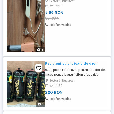
Sector 6, Bucuresti
Plus ondulator păr vechi funcțional (44lei)
azi 12:13
sau 95 lei total pt ambele, Trimit si în țară.
89 RON
95 RON
Telefon validat
5
Recipient cu protoxid de azot
670g protoxid de azot pentru dozator de
frisca pentru bauturi sifon dispozitiv
pentru ornat
Sector 6, Bucuresti
azi 11:53
200 RON
Telefon validat
1