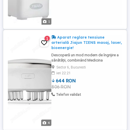
1
Aparat reglare tensiune
1
arterială Jiajun TIENS masaj, laser,
bioenergie!
Descoperă un mod modern de îngrijire a
sănătății, combinând Medicina
Tradițională Chineză cu tehnologia high-
Sector 6, Bucuresti
tech TIENS! Aparatul Jiajun reglează
ieri 22:21
tensiunea arterială, îmbunătățește
644 RON
circulația sângelui, reduce vâscozitatea și
806 RON
întărește imunitatea. Microcip inteligent,
lampă laser, masaj vibrații Echilibrează ...
Telefon validat
4