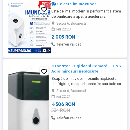
Ce este imunocube?
1
Este cel mai modern si performant sistem
de purificare a apei, a aerului si a
alimentelor la ora actuala, creste
Sector 6, Bucuresti
imunitatea si fortifica sanatatea.
ieri 22:23
Anihileaza smogul, mirosuri urate, toxine,
2 005 RON
metale grele, radicali liberi; Purifica apa,
elimina clorul din ea, o energizeaza si o
Telefon validat
alcalinizeaza; Elimina ...
5
Ozonator Frigider și Cameră TIENS
Adio mirosuri neplăcute!
Scapă definitiv de mirosurile neplăcute
din frigider, dulapuri, pantofar sau baie cu
Ozonatorul TIENS! Elimină bacterii și fungi
Sector 6, Bucuresti
Păstrează alimentele proaspete mai mult
ieri 22:21
timp Simplu, portabil și economic
506 RON
încărcare doar o dată pe lună! Folosește
534 RON
puterea ozonului (O ) pentru un aer curat și
o casă ...
Telefon validat