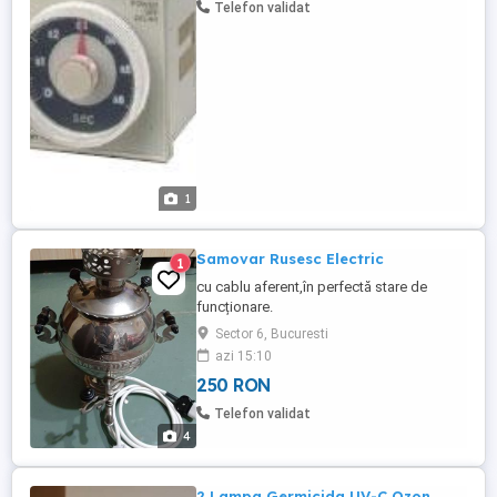
Telefon validat
1
Samovar Rusesc Electric
1
cu cablu aferent,în perfectă stare de
funcționare.
Sector 6, Bucuresti
azi 15:10
250 RON
Telefon validat
4
2 Lampa Germicida UV-C,Ozon