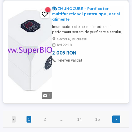
IMUNOCUBE - Purificator
1
multifunctional pentru apa, aer si
alimente
Imunocube este cel mai modern si
performant sistem de purificare a aerului,
a apei si a alimentelor la ora actuala,
Sector 6, Bucuresti
creste imunitatea si fortifica sanatatea.
ieri 22:18
Distruge bacterii, virusi, ciuperci,
2 005 RON
mucegaiuri de interior; Purifica molecular,
ecologic, fara substante nocive,
Telefon validat
sterilizeaza aerul din punct ...
4
›
‹
1
2
…
14
15