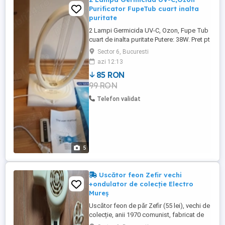
Purificator FupeTub cuart inalta
puritate
2 Lampi Germicida UV-C, Ozon, Fupe Tub
cuart de inalta puritate Putere: 38W. Pret pt
UNA. 1ATRIMIT si în țară. Lampile
Sector 6, Bucuresti
Germicide cu UV emit raze ultraviolete pt
azi 12:13
distrugerea bacteriilor. Radiatia cu UV nu
85 RON
penetreaza substane,nu reuseste sa
99 RON
treaca nici de un geam obisnuit. Radiatia
UV distruge bacteriile, ...
Telefon validat
5
Uscător feon Zefir vechi
+ondulator de colecție Electro
Mureș
Uscător feon de păr Zefir (55 lei), vechi de
colecție, anii 1970 comunist, fabricat de
Electro Mureș, in stare f buna, funcțional.