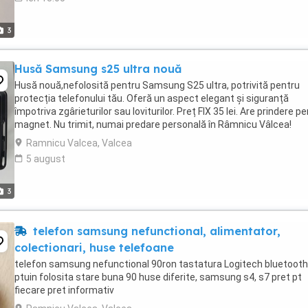
3
Husă Samsung s25 ultra nouă
Husă nouă,nefolosită pentru Samsung S25 ultra, potrivită pentru
protecția telefonului tău. Oferă un aspect elegant și siguranță
împotriva zgârieturilor sau loviturilor. Preț FIX 35 lei. Are prindere p
magnet. Nu trimit, numai predare personală în Râmnicu Vâlcea!
Ramnicu Valcea, Valcea
5 august
3
telefon samsung nefunctional, alimentator,
colectionari, huse telefoane
telefon samsung nefunctional 90ron tastatura Logitech bluetooth
ptuin folosita stare buna 90 huse diferite, samsung s4, s7 pret pt
fiecare pret informativ