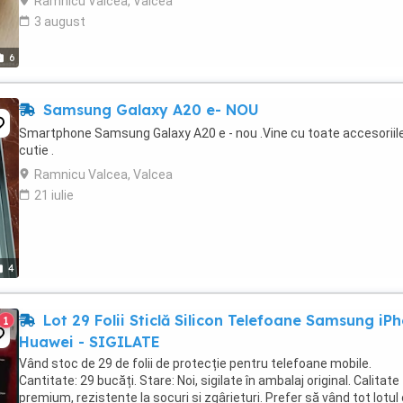
Ramnicu Valcea, Valcea
3 august
6
Samsung Galaxy A20 e- NOU
Smartphone Samsung Galaxy A20 e - nou .Vine cu toate accesoriile
cutie .
Ramnicu Valcea, Valcea
21 iulie
4
Lot 29 Folii Sticlă Silicon Telefoane Samsung iP
1
Huawei - SIGILATE
Vând stoc de 29 de folii de protecție pentru telefoane mobile.
Cantitate: 29 bucăți. Stare: Noi, sigilate în ambalaj original. Calitate
premium, rezistente la șocuri și zgârieturi. Prefer să vând tot lotul 