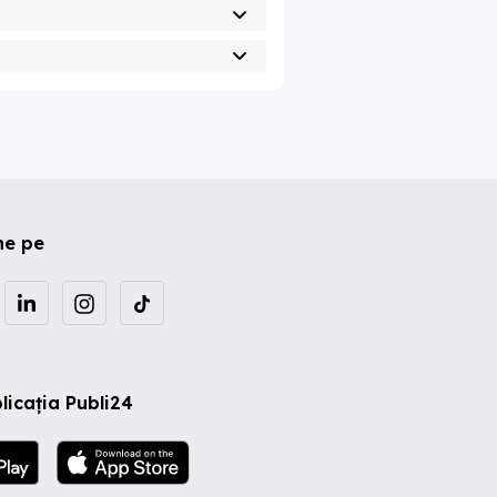
ne pe
licația Publi24