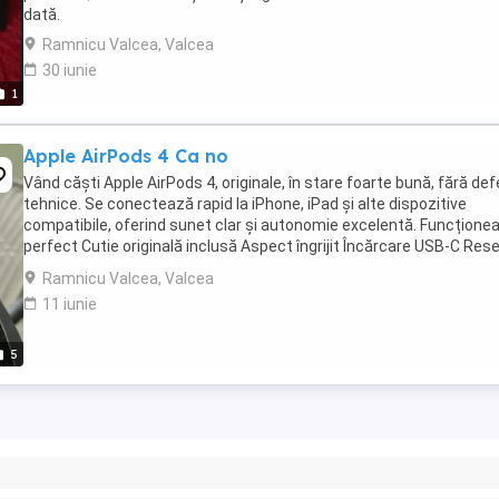
dată.
Ramnicu Valcea, Valcea
30 iunie
1
Apple AirPods 4 Ca no
Vând căști Apple AirPods 4, originale, în stare foarte bună, fără de
tehnice. Se conectează rapid la iPhone, iPad și alte dispozitive
compatibile, oferind sunet clar și autonomie excelentă. Funcțione
perfect Cutie originală inclusă Aspect îngrijit Încărcare USB-C Res
și pregătite ...
Ramnicu Valcea, Valcea
11 iunie
5