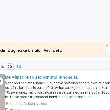
 din pagina anunțului.
Vezi detalii
nă:
20
50
De vânzare sau la schimb iPhone 11
Vând sau schimb iPhone 11 cu țeavă metalică neagră fi 32, telefon
este în stare foarte buna, fără lovituri sau zgârieturi are nota 8din
10.mentionez faptul că valoarea sa de piață este între 850 și 1000
lei.Teava poate fi și second-hand dar să fie in tare bună
Ramnicu Valcea, Valcea
ieri 13:05