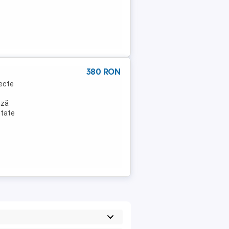
380 RON
fecte
ază
etate