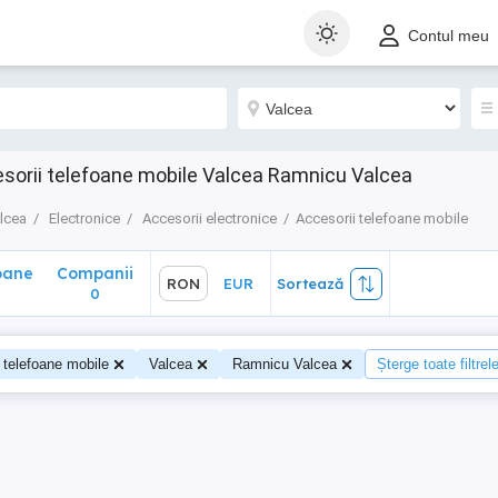
ane
Companii
RON
EUR
Sortează
Contul meu
0
esorii telefoane mobile Valcea Ramnicu Valcea
lcea
Electronice
Accesorii electronice
Accesorii telefoane mobile
oane
Companii
RON
EUR
Sortează
0
 telefoane mobile
Valcea
Ramnicu Valcea
Șterge toate filtrel