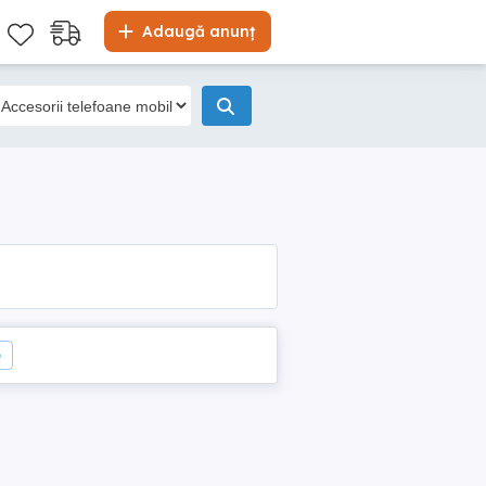
Adaugă anunț
e