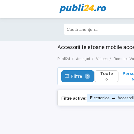
publi
24
.ro
Toate
Perso
Filtre
3
6
6
Accesorii telefoane mobile acc
Publi24
Anunțuri
Valcea
Ramnicu Va
Toate
Pers
Filtre
3
6
6
→
Filtre active:
Electronice
Accesorii