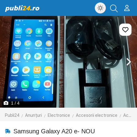
publi
24
.ro
1
/ 4
Publi24
Anunțuri
Electronice
Accesorii electronice
Accesorii telefoane mobile
Samsung Galaxy A20 e- NOU