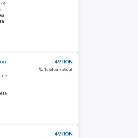
e 4
a
tea
ra
fon
49 RON
Telefon validat
erge
leta
49 RON