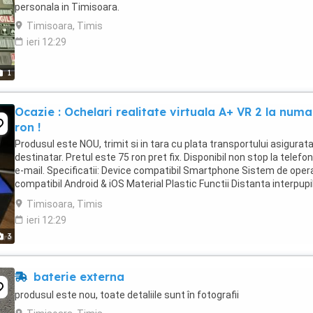
personala in Timisoara.
Timisoara, Timis
ieri 12:29
1
Ocazie : Ochelari realitate virtuala A+ VR 2 la numa
ron !
Produsul este NOU, trimit si in tara cu plata transportului asigurat
destinatar. Pretul este 75 ron pret fix. Disponibil non stop la telefon
e-mail. Specificatii: Device compatibil Smartphone Sistem de oper
compatibil Android & iOS Material Plastic Functii Distanta interpupi
ajustabila Culoare ...
Timisoara, Timis
ieri 12:29
3
baterie externa
produsul este nou, toate detaliile sunt în fotografii