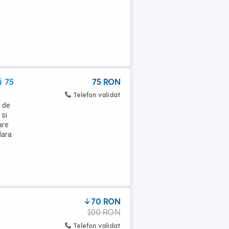
i 75
75 RON
Telefon validat
a de
 si
are
lara
70 RON
100 RON
Telefon validat