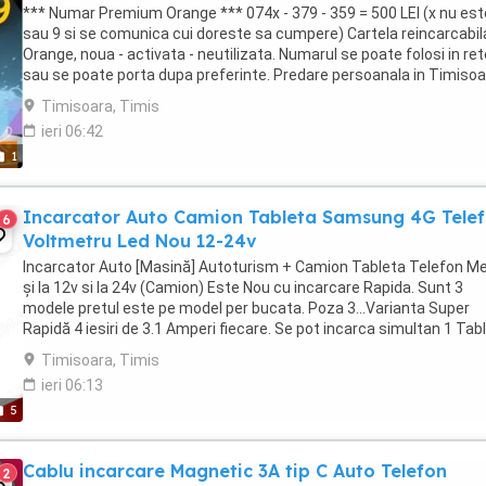
*** Numar Premium Orange *** 074x - 379 - 359 = 500 LEI (x nu est
sau 9 si se comunica cui doreste sa cumpere) Cartela reincarcabil
Orange, noua - activata - neutilizata. Numarul se poate folosi in re
sau se poate porta dupa preferinte. Predare persoanala in Timisoa
sau trimitere oriunde ...
Timisoara, Timis
ieri 06:42
1
Incarcator Auto Camion Tableta Samsung 4G Tele
6
Voltmetru Led Nou 12-24v
Incarcator Auto [Masină] Autoturism + Camion Tableta Telefon M
și la 12v si la 24v (Camion) Este Nou cu incarcare Rapida. Sunt 3
modele pretul este pe model per bucata. Poza 3...Varianta Super
Rapidă 4 iesiri de 3.1 Amperi fiecare. Se pot incarca simultan 1 Tab
si 3 Telefoane. Poza 2...Varianta ...
Timisoara, Timis
ieri 06:13
5
Cablu incarcare Magnetic 3A tip C Auto Telefon
2