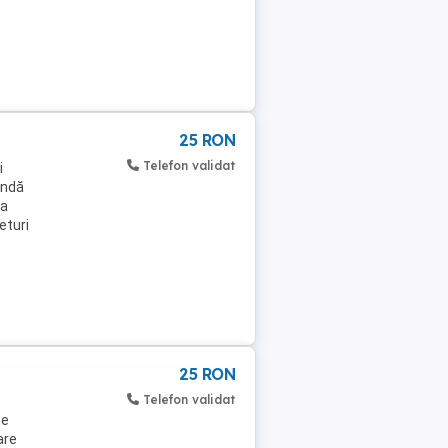
25 RON
Telefon validat
i
andă
ea
eturi
25 RON
Telefon validat
te
are