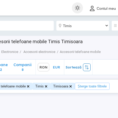
ane
Companii
RON
EUR
Sortează
Contul meu
8
esorii telefoane mobile Timis Timisoara
Electronice
Accesorii electronice
Accesorii telefoane mobile
oane
Companii
RON
EUR
Sortează
2
8
 telefoane mobile
Timis
Timisoara
Șterge toate filtrele