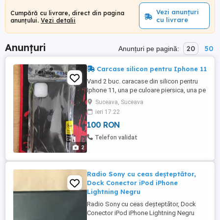
Vezi anunțuri
Cumpără cu livrare, direct din pagina
cu livrare
anunțului.
Vezi detalii
Anunțuri
20
50
Anunțuri pe pagină:
Carcase silicon pentru Iphone 11
Vand 2 buc. caracase din silicon pentru
Iphone 11, una pe culoare piersica, una pe
culoare neagra. Carcasele sunt noi. Pentru
Suceava, Suceava
cei din localitate, pretul afisat este absolut
ieri 17:22
fix ( 100,00 lei) si este pentru ambele
100 RON
carcase. Pentru cine vrea doar o singura
carcasa, pretul este de 65,00 lei. Pentru cei
Telefon validat
...
2
Radio Sony cu ceas deşteptător,
Dock Conector iPod iPhone
Lightning Negru
Radio Sony cu ceas deşteptător, Dock
Conector iPod iPhone Lightning Negru