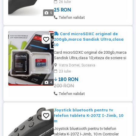
26 iulie
joystick, se poate acesa media playerul
25 RON
telefonului laptopului, se pot accesa
5
programe din PC etc Descriere Joystick
Telefon validat
bluetooth pentru telefon ...
Card microSDXC original de
200gb,marca Sandisk Ultra,clasa
10
Card microSDXC original de 200gb,marca
Sandisk Ultra,clasa 10,viteza de scriere si
citire de 100mb s.Pachet sigilat.Pret=180
Vatra Dornei, Suceava
lei.Rog si cer maxima seriozitate.Pt alte
23 iulie
detalii va rog folositi mesajele private.Nu
180 RON
faceti comentarii fara rost ca luati BANN!!!
4
200 RON
Telefon validat
Joystick bluetooth pentru tv
telefon tableta K-207Z I-Jimb, 10
m
Joystick bluetooth pentru tv telefon
tableta K-207Z I-Jimb, 10 m Controler