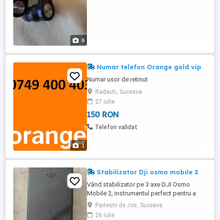
6
Numar telefon Orange gold vip
Numar usor de retinut
Radauti, Suceava
27 iulie
150 RON
Telefon validat
1
Stabilizator Dji osmo mobile 2
Vând stabilizator pe 3 axe DJI Osmo
Mobile 2, instrumentul perfect pentru a
transforma filmările cu telefonul în clipuri
Partestii de Jos, Suceava
de calitate cinematografică, fără tremur.
26 iulie
Este ideal pentru vlogging, vacanțe sau