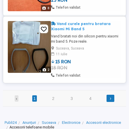
25 RON
Telefon validat
8
Vand curele pentru bratara
Xiaomi Mi Band 5
Vand bratati noi din silicon pentru xiaomi
mi band 5. Poze reale.
Suceava, Suceava
11 iulie
15 RON
18 RON
2
Telefon validat
›
‹
1
2
3
4
Publi24
Anunțuri
Suceava
Electronice
Accesorii electronice
Accesorii telefoane mobile