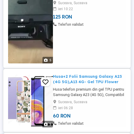
Model Sony ICF-DS15iPN Functioneaza
Suceava, Suceava
perfect, o liniuta de la afisaj este un pic
ieri 10:22
mai stearsa
125 RON
Telefon validat
5
Husa+2 Folii Samsung Galaxy A23
(4G 5G),A13 4G- Gel TPU Flower
Husa telefon premium din gel TPU pentru
Samsung Galaxy A23 (4G 5G), Compatibil
si cu Samsung Galaxy A13 4G. Realizata
Suceava, Suceava
din gel TPU premium, nu se deformeaza
ieri 06:28
in timp si nu se decoloreaza. Iti protejeaza
60 RON
atat telefonul cat si camera foto a
acestuia. Margini ridicate pentru a proteja
Telefon validat
5
ecranul de zgarieturi ...