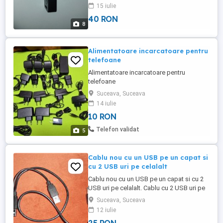
- Bluetooth, Declansator, Wireless, Pentru
15 iulie
Telefoane si Tablete, Compatibil Cu
40 RON
Android si iOS, Negru Fa fotografii selfie
8
ori de cate ori vrei, asa cum iti place!
Telecomanda universala ...
Alimentatoare incarcatoare pentru
telefoane
Alimentatoare incarcatoare pentru
telefoane
Suceava, Suceava
14 iulie
10 RON
Telefon validat
5
Cablu nou cu un USB pe un capat si
cu 2 USB uri pe celalalt
Cablu nou cu un USB pe un capat si cu 2
USB uri pe celalalt. Cablu cu 2 USB uri pe
un capat si cu un USB pe celalalt, se
Suceava, Suceava
foloseste pentru alimentarea HDD extern
12 iulie