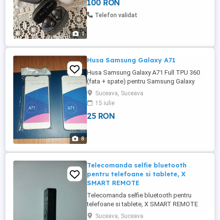
100 RON
Telefon validat
1
Husa Samsung Galaxy A71
Husa Samsung Galaxy A71 Full TPU 360
(fata + spate) pentru Samsung Galaxy
A71, Transparent Descriere Husa Full TPU
Suceava, Suceava
360 este formata din 2 piese acoperind
15 iulie
atat spatele cat sidisplayul telefonului
25 RON
pentru o protectiecompleta. Piesa ce
acopera displayul se suprapune peste
cea care acopera spatele, ...
8
Telecomanda selfie bluetooth
pentru telefoane si tablete, X
SMART REMOTE
Telecomanda selfie bluetooth pentru
telefoane si tablete, X SMART REMOTE
Telecomanda Remote X SMART REMOTE
Suceava, Suceava