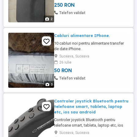
250 RON
clipuri de social media (TikTok Reels).
Puncte forte ale acestui model: -
Telefon validat
Autonomie record: Bateria ...
2
Cabluri alimentare IPhone.
10 cabluri noi pentru alimentare transfer
de date iPhone.
Suceava, Suceava
26 iulie
50 RON
Telefon validat
3
Controler joystick Bluetooth pentru
telefoane smart, tableta, laptop
etc, ios sau android
Controler joystick Bluetooth pentru
telefoane smart, tableta, laptop etc, ios
sau android! Te poți juca jocuri pe telefon
Suceava, Suceava
se pot face fotografii apasand pe