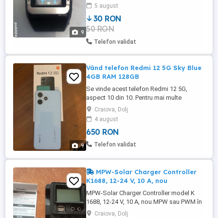
cat si conectat la alt telefon prin
5 august
bluethooth)perfect functional dar fara
30 RON
curea
50 RON
9
Telefon validat
Vând telefon Redmi 12 5G Sky Blue
4GB RAM 128GB
Se vinde acest telefon Redmi 12 5G,
aspect 10 din 10. Pentru mai multe
informatii sunati la numărul afisat
Craiova, Dolj
4 august
650 RON
Telefon validat
9
MPW-Solar Charger Controller
K1688, 12-24 V, 10 A, nou
MPW-Solar Charger Controller model K
1688, 12-24 V, 10 A, nou MPW sau PWM în
contextul unui controler solar (solar
Craiova, Dolj