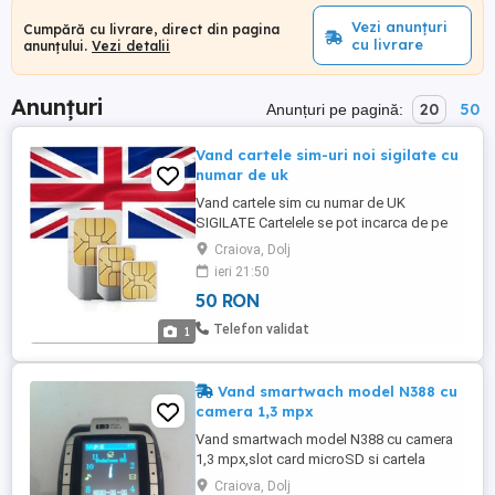
Vezi anunțuri
Cumpără cu livrare, direct din pagina
cu livrare
anunțului.
Vezi detalii
Anunțuri
20
50
Anunțuri pe pagină:
Vand cartele sim-uri noi sigilate cu
numar de uk
Vand cartele sim cu numar de UK
SIGILATE Cartelele se pot incarca de pe
cardul bancar romanesc. Se activeaza ca
Craiova, Dolj
orice alta cartela din țară (ca în RO).
ieri 21:50
50 RON
Telefon validat
1
Vand smartwach model N388 cu
camera 1,3 mpx
Vand smartwach model N388 cu camera
1,3 mpx,slot card microSD si cartela
sim,bluethooth(poate fi folosit atat cu sim
Craiova, Dolj