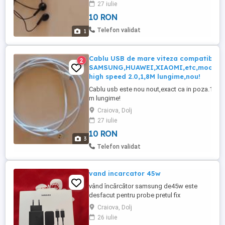
27 iulie
10 RON
Telefon validat
1
Cablu USB de mare viteza compatibil
2
SAMSUNG,HUAWEI,XIAOMI,etc,model
high speed 2.0,1,8M lungime,nou!
Cablu usb este nou nout,exact ca in poza.1.8
m lungime!
Craiova, Dolj
27 iulie
10 RON
3
Telefon validat
vand incarcator 45w
vând încărcător samsung de45w este
desfacut pentru probe pretul fix
Craiova, Dolj
26 iulie