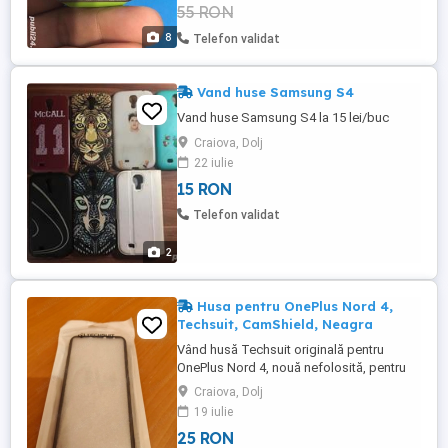
55 RON
capacul la baterie crapat si lipit numai ca ii
lipseste o mica bucatica ...
8
Telefon validat
Vand huse Samsung S4
Vand huse Samsung S4 la 15 lei/buc
Craiova, Dolj
22 iulie
15 RON
Telefon validat
2
Husa pentru OnePlus Nord 4,
Techsuit, CamShield, Neagra
Vând husă Techsuit originală pentru
OnePlus Nord 4, nouă nefolosită, pentru
că nu am mai avut nevoie de ea.
Craiova, Dolj
Protejează foarte bine telefonul: este
19 iulie
antisoc, are protecție pentru cameră și inel
25 RON
metalic care e util atât ca suport, cât și