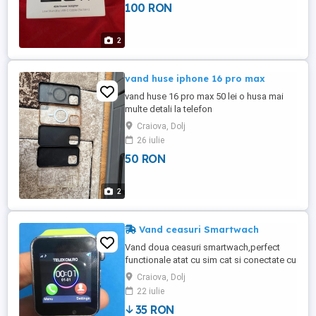
100 RON
2
vand huse iphone 16 pro max
vand huse 16 pro max 50 lei o husa mai
multe detali la telefon
Craiova, Dolj
26 iulie
50 RON
2
Vand ceasuri Smartwach
Vand doua ceasuri smartwach,perfect
functionale atat cu sim cat si conectate cu
telefonul la 65 lei cel verde si 55 lei cel
Craiova, Dolj
negru doar ceasurile fara cablu de
22 iulie
incarcare(se incarca cu orice cablu
35 RON
microusb)cu mentiunea ca cel negru are