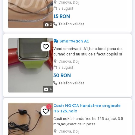
Craiova, Dolj
3 august
15 RON
Telefon validat
3
Smartwach A1
Vand smartwach A1,functional pana de
curand cand nu stiu ce a facut copilul si
nu se mai vede pe ecran(se poate
Craiova, Dolj
raspunde la el daca cartela nu are cod
3 august
pin),numai ca nu se mai vede...si il vand ca
30 RON
defect,pentru
piese(curea,baterie,carcasa...etc) sau
Telefon validat
pentru cine se pricepe sa il faca
4
Casti NOKIA handsfree originale
1
HS 125,noi!!
Casti nokia handsfree hs 125 cu jack 3.5
mm,noi,exact ca in poza.
Craiova, Dolj