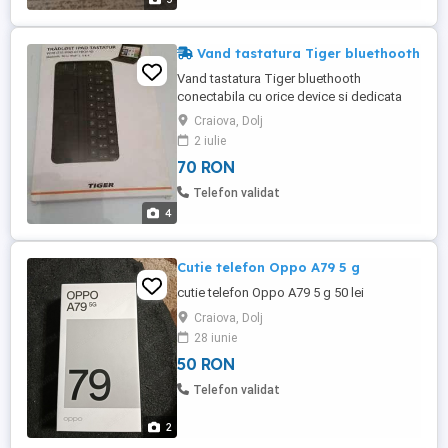
Vand tastatura Tiger bluethooth
Vand tastatura Tiger bluethooth
conectabila cu orice device si dedicata
Ipad 2/3/4,noua
Craiova, Dolj
2 iulie
70 RON
Telefon validat
4
Cutie telefon Oppo A79 5 g
cutie telefon Oppo A79 5 g 50 lei
Craiova, Dolj
28 iunie
50 RON
Telefon validat
2