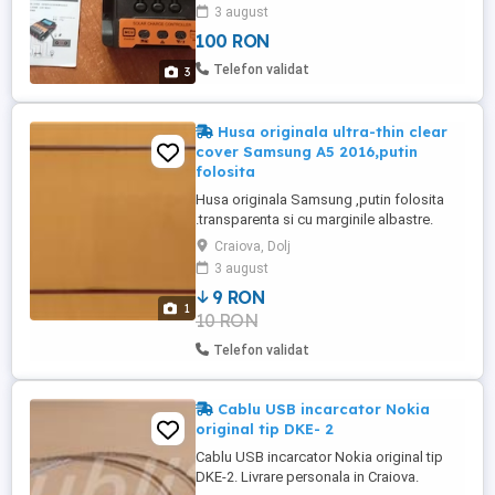
charge controller) înseamnă Pulse Width
3 august
Modulation (Modulație în Lățime a
100 RON
Impulsului). Este o tehnologie utilizată
pentru a regla încărcarea bateriilor de la
Telefon validat
3
panourile solare, fiind o ...
Husa originala ultra-thin clear
cover Samsung A5 2016,putin
folosita
Husa originala Samsung ,putin folosita
.transparenta si cu marginile albastre.
Livrare personala in Craiova sau prin curier
Craiova, Dolj
in tara.
3 august
9 RON
1
10 RON
Telefon validat
Cablu USB incarcator Nokia
original tip DKE- 2
Cablu USB incarcator Nokia original tip
DKE-2. Livrare personala in Craiova.