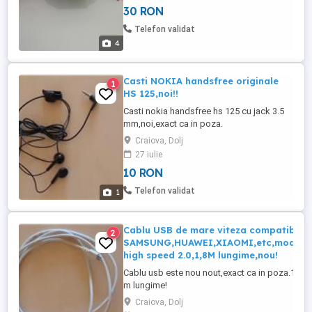
30 RON
defect,pentru
piese(curea,baterie,carcasa...etc) sau
Telefon validat
pentru cine se pricepe sa il faca
4
Casti NOKIA handsfree originale
1
HS 125,noi!!
Casti nokia handsfree hs 125 cu jack 3.5
mm,noi,exact ca in poza.
Craiova, Dolj
27 iulie
10 RON
Telefon validat
1
Cablu USB de mare viteza compatibil
2
SAMSUNG,HUAWEI,XIAOMI,etc,model
high speed 2.0,1,8M lungime,nou!
Cablu usb este nou nout,exact ca in poza.1.8
m lungime!
Craiova, Dolj