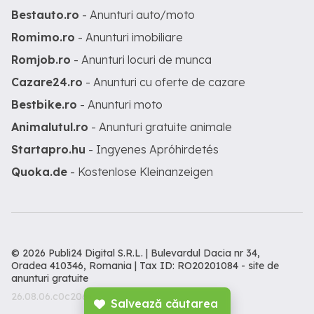
Bestauto.ro
- Anunturi auto/moto
Romimo.ro
- Anunturi imobiliare
Romjob.ro
- Anunturi locuri de munca
Cazare24.ro
- Anunturi cu oferte de cazare
Bestbike.ro
- Anunturi moto
Animalutul.ro
- Anunturi gratuite animale
Startapro.hu
- Ingyenes Apróhirdetés
Quoka.de
- Kostenlose Kleinanzeigen
© 2026 Publi24 Digital S.R.L. | Bulevardul Dacia nr 34,
Oradea 410346, Romania | Tax ID: RO20201084 -
site de
anunturi gratuite
26.08.06.c0c206c
Salvează căutarea