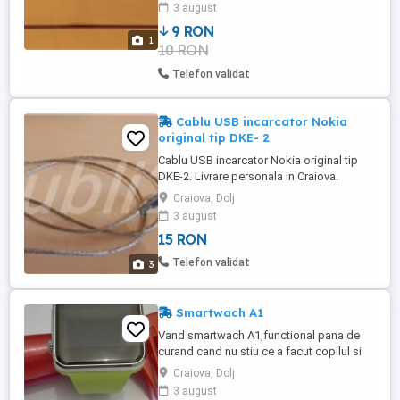
in tara.
3 august
9 RON
1
10 RON
Telefon validat
Cablu USB incarcator Nokia
original tip DKE- 2
Cablu USB incarcator Nokia original tip
DKE-2. Livrare personala in Craiova.
Craiova, Dolj
3 august
15 RON
Telefon validat
3
Smartwach A1
Vand smartwach A1,functional pana de
curand cand nu stiu ce a facut copilul si
nu se mai vede pe ecran(se poate
Craiova, Dolj
raspunde la el daca cartela nu are cod
3 august
pin),numai ca nu se mai vede...si il vand ca