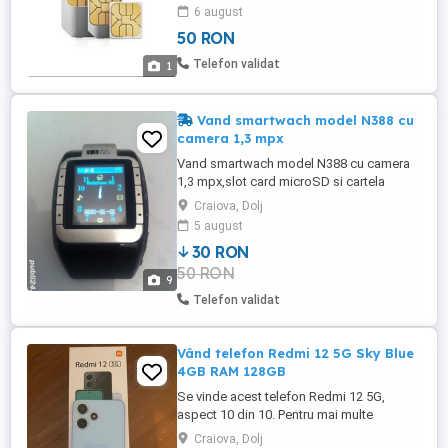
orice alta cartela din țară (ca în RO).
6 august
50 RON
Telefon validat
1
Vand smartwach model N388 cu
camera 1,3 mpx
Vand smartwach model N388 cu camera
1,3 mpx,slot card microSD si cartela
sim,bluethooth(poate fi folosit atat cu sim
Craiova, Dolj
cat si conectat la alt telefon prin
5 august
bluethooth)perfect functional dar fara
30 RON
curea
50 RON
9
Telefon validat
Vând telefon Redmi 12 5G Sky Blue
4GB RAM 128GB
Se vinde acest telefon Redmi 12 5G,
aspect 10 din 10. Pentru mai multe
informatii sunati la numărul afisat
Craiova, Dolj