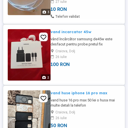
27 iulie
10 RON
3
Telefon validat
vand incarcator 45w
vând încărcător samsung de45w este
desfacut pentru probe pretul fix
Craiova, Dolj
26 iulie
100 RON
2
vand huse iphone 16 pro max
vand huse 16 pro max 50 lei o husa mai
multe detali la telefon
Craiova, Dolj
26 iulie
50 RON