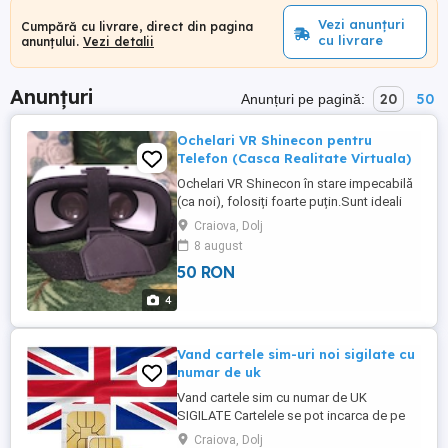
Vezi anunțuri
Cumpără cu livrare, direct din pagina
cu livrare
anunțului.
Vezi detalii
Anunțuri
20
50
Anunțuri pe pagină:
Ochelari VR Shinecon pentru
Telefon (Casca Realitate Virtuala)
Ochelari VR Shinecon în stare impecabilă
(ca noi), folosiți foarte puțin.Sunt ideali
pentru a viziona filme 3D sau pentru jocuri
Craiova, Dolj
imersive direct pe telefonul mobil.
8 august
Modelul este compact, ușor și foarte
50 RON
confortabil de purtat datorită benzilor
elastice reglabile.Detalii tehnice și
4
avantaje:Compatibilitate ...
Vand cartele sim-uri noi sigilate cu
numar de uk
Vand cartele sim cu numar de UK
SIGILATE Cartelele se pot incarca de pe
cardul bancar romanesc. Se activeaza ca
Craiova, Dolj