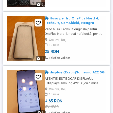
2
Husa pentru OnePlus Nord 4,
Techsuit, CamShield, Neagra
Vând husă Techsuit originală pentru
OnePlus Nord 4, nouă nefolosită, pentru
că nu am mai avut nevoie de ea.
Craiova, Dolj
Protejează foarte bine telefonul: este
19 iulie
antisoc, are protecție pentru cameră și inel
25 RON
metalic care e util atât ca suport, cât și
pentru ținut telefonul mai sigur în mână.
Telefon validat
4
Are margini ușor ridicate ...
display (Ecran)Samsung A22 5G
ATENTIE! ESTE DOAR DISPLAYUL
...display Samsung A22 5G,cu o mică
fisura de touch-screen circa 2
Craiova, Dolj
cm.displayul este original.
15 iulie
65 RON
80 RON
3