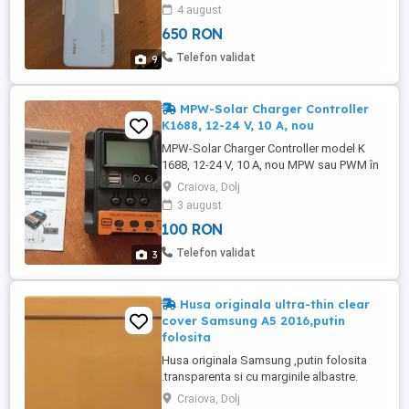
4 august
650 RON
Telefon validat
9
MPW-Solar Charger Controller
K1688, 12-24 V, 10 A, nou
MPW-Solar Charger Controller model K
1688, 12-24 V, 10 A, nou MPW sau PWM în
contextul unui controler solar (solar
Craiova, Dolj
charge controller) înseamnă Pulse Width
3 august
Modulation (Modulație în Lățime a
100 RON
Impulsului). Este o tehnologie utilizată
pentru a regla încărcarea bateriilor de la
Telefon validat
3
panourile solare, fiind o ...
Husa originala ultra-thin clear
cover Samsung A5 2016,putin
folosita
Husa originala Samsung ,putin folosita
.transparenta si cu marginile albastre.
Livrare personala in Craiova sau prin curier
Craiova, Dolj