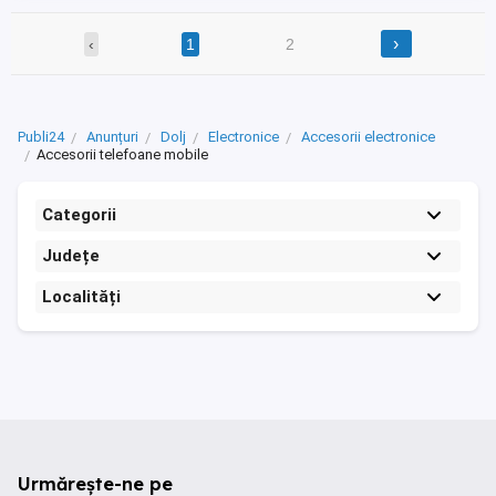
›
‹
1
2
Publi24
Anunțuri
Dolj
Electronice
Accesorii electronice
Accesorii telefoane mobile
Categorii
Județe
Localități
Urmărește-ne pe