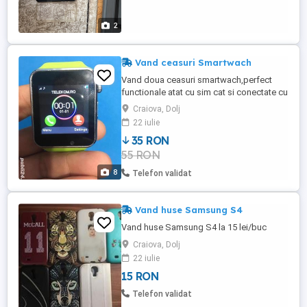
2
Vand ceasuri Smartwach
Vand doua ceasuri smartwach,perfect
functionale atat cu sim cat si conectate cu
telefonul la 65 lei cel verde si 55 lei cel
Craiova, Dolj
negru doar ceasurile fara cablu de
22 iulie
incarcare(se incarca cu orice cablu
35 RON
microusb)cu mentiunea ca cel negru are
55 RON
capacul la baterie crapat si lipit numai ca ii
lipseste o mica bucatica ...
8
Telefon validat
Vand huse Samsung S4
Vand huse Samsung S4 la 15 lei/buc
Craiova, Dolj
22 iulie
15 RON
Telefon validat