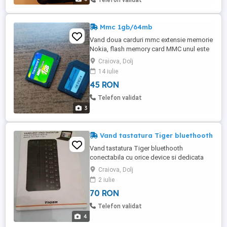
Telefon validat
Mmc 1gb/64mb
Vand doua carduri mmc extensie memorie
Nokia, flash memory card MMC unul este
de 64 MB - 45 Lei si unul de 1GB - 55 Lei,
Craiova, Dolj
sunt in stare foarte buna de functionare
14 iulie
(ca noi) ideale pentru jocuri, video, foto
45 RON
sau alte aplicatiii, au deja pe ele, diverse
jocuri, aplicatii, gps TomTom pentru
Telefon validat
nokia, etc, sunt ...
3
Vand tastatura Tiger bluethooth
Vand tastatura Tiger bluethooth
conectabila cu orice device si dedicata
Ipad 2/3/4,noua
Craiova, Dolj
2 iulie
70 RON
Telefon validat
4