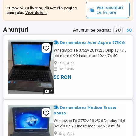
Vezi anunțuri
Cumpără cu livrare, direct din pagina
cu livrare
anunțului.
Vezi detalii
Anunțuri
20
50
Anunțuri pe pagină:
Dezmembrez Acer Aspire 7750G
WhatsApp Tel0752v 281v526 Display 17,3
led normal 9O Incarcator 19v 4,7A 5O
Tastatura 60 - intrebati stocul difera
Blaj, Alba
Cooler 15 Sistem racire (cooler si radiator)
ieri 08:45
2O DVDRW 23 lei complect WiFi 1O Modul
50 RON
Lan cu panglica 5 Baterii mai multe buc
disponibile, stocul difera Modul buton
pornire 2O Mufa ...
6
Dezmembrez Medion Erazer
X6816
WhatsAppTelO752v 28lv526 Display 15,6
led clasic 9O Incarcator 19v 6,3A mufa
5,5x2,5 mm 5O Tastatura 45 - intrebati
Blaj, Alba