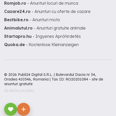
Romjob.ro
- Anunturi locuri de munca
Cazare24.ro
- Anunturi cu oferte de cazare
Bestbike.ro
- Anunturi moto
Animalutul.ro
- Anunturi gratuite animale
Startapro.hu
- Ingyenes Apróhirdetés
Quoka.de
- Kostenlose Kleinanzeigen
© 2026 Publi24 Digital S.R.L. | Bulevardul Dacia nr 34,
Oradea 410346, Romania | Tax ID: RO20201084 -
site de
anunturi gratuite
26.08.06.c0c206c