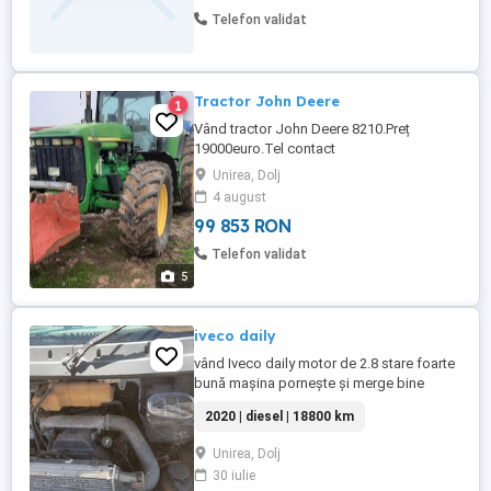
Telefon validat
Tractor John Deere
1
Vând tractor John Deere 8210.Preț
19000euro.Tel contact
Unirea, Dolj
4 august
99 853 RON
Telefon validat
5
iveco daily
vând Iveco daily motor de 2.8 stare foarte
bună mașina pornește și merge bine
pentru mai multe detalii la numărul de
2020 | diesel | 18800 km
telefon
Unirea, Dolj
30 iulie