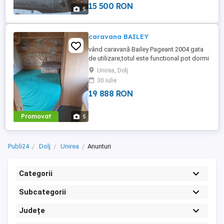
15 500 RON
5
caravana BAILEY
vând caravană Bailey Pageant 2004 gata
de utilizare,totul este functional pot dormi
4 persoane are un pat dublu și canapeaua
Unirea, Dolj
din fata se face tot pat dublu. Pentru mai
30 iulie
multe detalii puteți apela numărul de Tell
19 888 RON
caravana se afla la UNIREA jud.DOLJ.
Promovat
5
Publi24
Dolj
Unirea
Anunturi
Categorii
Subcategorii
Județe