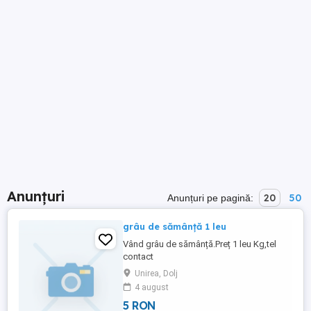
Anunțuri
20
50
Anunțuri pe pagină:
grâu de sămânță 1 leu
Vând grâu de sămânță.Preț 1 leu Kg,tel
contact
Unirea, Dolj
4 august
5 RON