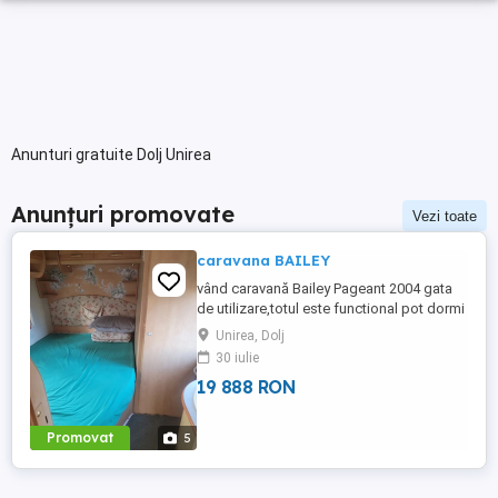
Anunturi gratuite Dolj Unirea
Anunțuri promovate
Vezi toate
caravana BAILEY
vând caravană Bailey Pageant 2004 gata
de utilizare,totul este functional pot dormi
4 persoane are un pat dublu și canapeaua
Unirea, Dolj
din fata se face tot pat dublu. Pentru mai
30 iulie
multe detalii puteți apela numărul de Tell
19 888 RON
caravana se afla la UNIREA jud.DOLJ.
Promovat
5