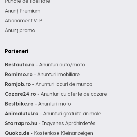
Puncte de fidelitate
Anunț Premium
Abonament VIP
Anunț promo
Parteneri
Bestauto.ro
- Anunturi auto/moto
Romimo.ro
- Anunturi imobiliare
Romjob.ro
- Anunturi locuri de munca
Cazare24.ro
- Anunturi cu oferte de cazare
Bestbike.ro
- Anunturi moto
Animalutul.ro
- Anunturi gratuite animale
Startapro.hu
- Ingyenes Apróhirdetés
Quoka.de
- Kostenlose Kleinanzeigen