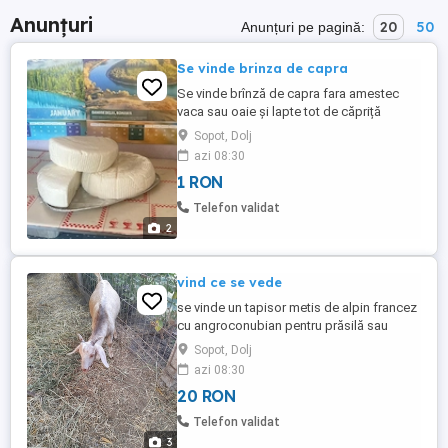
Anunțuri
20
50
Anunțuri pe pagină:
Se vinde brinza de capra
Se vinde brînză de capra fara amestec
vaca sau oaie și lapte tot de căpriță
disponibil pentru cei interesati pentru
Sopot, Dolj
comenzi mă puteți contacta la telf . și pot
azi 08:30
sa aduc comenzile simbata in craiova
1 RON
Telefon validat
2
vind ce se vede
se vinde un tapisor metis de alpin francez
cu angroconubian pentru prăsilă sau
sacrificat
Sopot, Dolj
azi 08:30
20 RON
Telefon validat
3