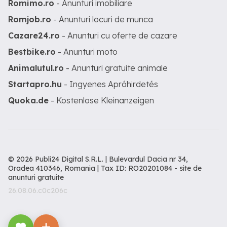
Romimo.ro
- Anunturi imobiliare
Romjob.ro
- Anunturi locuri de munca
Cazare24.ro
- Anunturi cu oferte de cazare
Bestbike.ro
- Anunturi moto
Animalutul.ro
- Anunturi gratuite animale
Startapro.hu
- Ingyenes Apróhirdetés
Quoka.de
- Kostenlose Kleinanzeigen
© 2026 Publi24 Digital S.R.L. | Bulevardul Dacia nr 34,
Oradea 410346, Romania | Tax ID: RO20201084 -
site de
anunturi gratuite
26.08.06.c0c206c