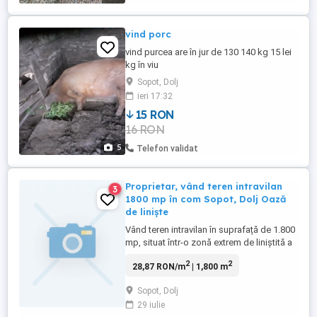
vind porc
vind purcea are în jur de 130 140 kg 15 lei
kg în viu
Sopot, Dolj
ieri 17:32
15 RON
16 RON
5
Telefon validat
Proprietar, vând teren intravilan
3
1800 mp în com Sopot, Dolj Oază
de liniște
Vând teren intravilan în suprafață de 1.800
mp, situat într-o zonă extrem de liniștită a
comunei Sopot, județul Dolj. Proprietatea
2
2
28,87 RON/m
| 1,800 m
reprezintă o oportunitate excelentă pentru
cei care își doresc o casă de vacanță sau
Sopot, Dolj
o locuință permanentă, departe de agitația
29 iulie
și zgomotul orașului. Detalii principale: