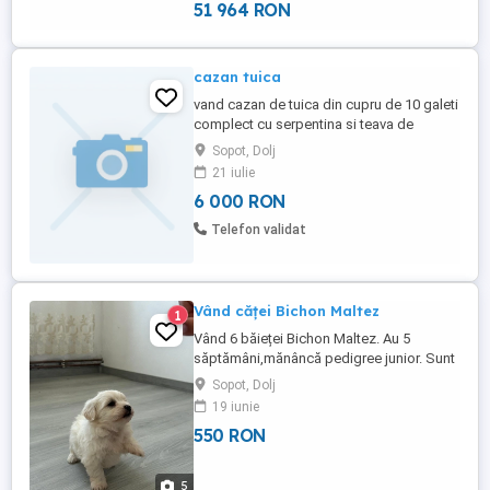
Suprafață ...
51 964 RON
cazan tuica
vand cazan de tuica din cupru de 10 galeti
complect cu serpentina si teava de
legatura plus butoi pt serpentina
Sopot, Dolj
21 iulie
6 000 RON
Telefon validat
Vând căței Bichon Maltez
1
Vând 6 băieței Bichon Maltez. Au 5
săptămâni,mănâncă pedigree junior. Sunt
deparazitați și vaccinați conform vârstei și
Sopot, Dolj
au carnet de sănătate. Dețin și părinții, se
19 iunie
pot vedea odată cu cei mici. Pentru mai
550 RON
multe detalii, sunați la numărul de telefon.
5