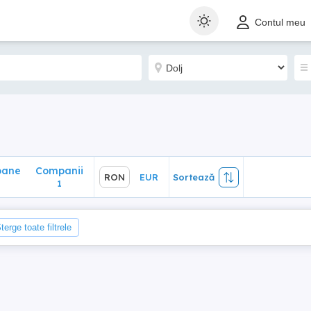
ane
Companii
RON
EUR
Sortează
Contul meu
1
oane
Companii
RON
EUR
Sortează
1
terge toate filtrele