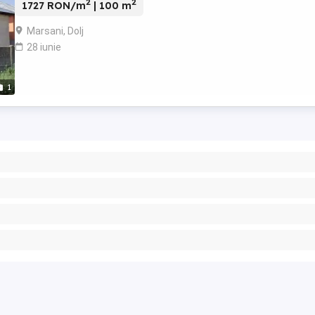
2
2
1727 RON/m
| 100 m
Marsani, Dolj
28 iunie
1