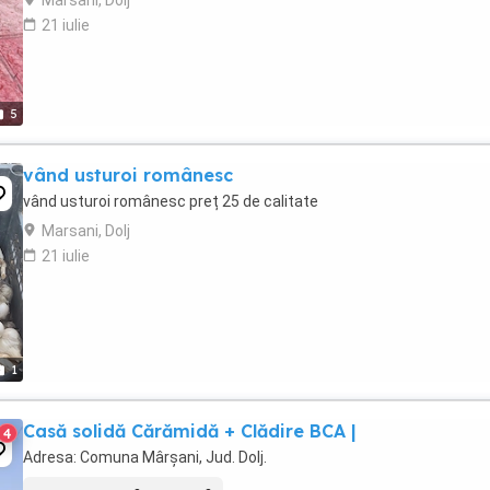
Marsani, Dolj
21 iulie
5
vând usturoi românesc
vând usturoi românesc preț 25 de calitate
Marsani, Dolj
21 iulie
1
Casă solidă Cărămidă + Clădire BCA |
4
Adresa: Comuna Mârșani, Jud. Dolj.