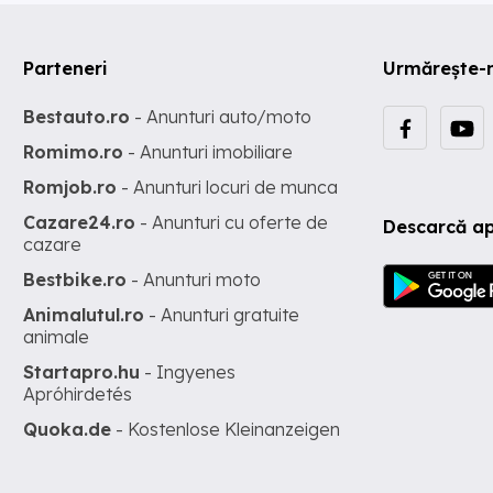
Parteneri
Urmărește-
Bestauto.ro
- Anunturi auto/moto
Romimo.ro
- Anunturi imobiliare
Romjob.ro
- Anunturi locuri de munca
Cazare24.ro
- Anunturi cu oferte de
Descarcă ap
cazare
Bestbike.ro
- Anunturi moto
Animalutul.ro
- Anunturi gratuite
animale
Startapro.hu
- Ingyenes
Apróhirdetés
Quoka.de
- Kostenlose Kleinanzeigen