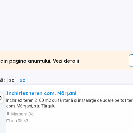
 din pagina anunțului.
Vezi detalii
nă:
20
50
Inchiriez teren com. Mârșani
Închiriez teren 2100 m2 cu fântână și instalație de udare pe tot te
com. Mârșani, str. Târgului
Marsani, Dolj
ieri 08:53