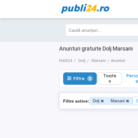
publi
24
.ro
Toate
Perso
Filtre
2
9
8
Anunturi gratuite Dolj Marsani
Publi24
Dolj
Marsani
Anunturi
Toate
Pers
Filtre
2
9
8
Filtre active:
Dolj
Marsani
Ș