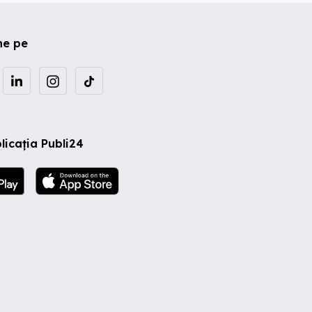
ne pe
licația Publi24