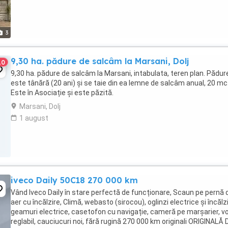
3
9,30 ha. pădure de salcâm la Marsani, Dolj
10
9,30 ha. pădure de salcâm la Marsani, intabulata, teren plan. Pădur
este tânără (20 ani) și se taie din ea lemne de salcâm anual, 20 mc
Este în Asociație și este păzită.
Marsani, Dolj
1 august
iveco Daily 50C18 270 000 km
Vând Iveco Daily în stare perfectă de funcționare, Scaun pe pernă 
aer cu încălzire, Climă, webasto (sirocou), oglinzi electrice și încălz
geamuri electrice, casetofon cu navigație, cameră pe marșarier, v
reglabil, cauciucuri noi, fără rugină 270 000 km originali ORIGINALĂ 