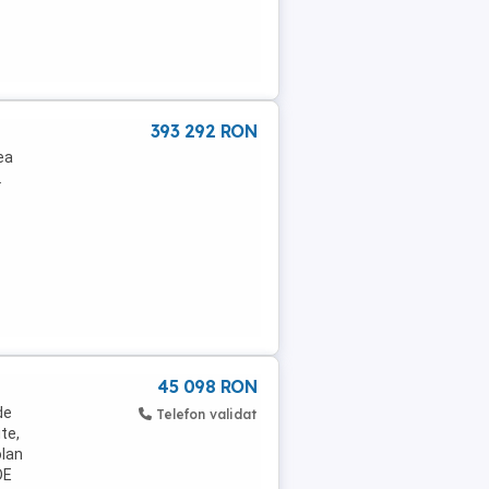
393 292 RON
ea
.
45 098 RON
de
Telefon validat
ite,
olan
DE