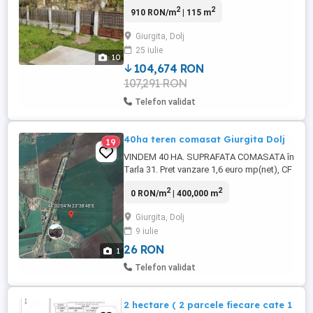
arhitecturale tradiționale deosebite
2
2
910 RON/m
| 115 m
(pridvor, coloane, decorațiuni) in loc
Giurgita jud Dolj. Suprafață casa 115 mp,
Giurgita, Dolj
beci încăpător, teren generos de 1543 mp,
25 iulie
deschidere la stradă de 32 m, curte cu
10
pomi și anexă (grajd 64 mp). Situată ...
104,674 RON
107,291 RON
Telefon validat
40ha teren comasat Giurgita Dolj
19
VINDEM 40 HA. SUPRAFATA COMASATA în
Tarla 31. Pret vanzare 1,6 euro mp(net), CF
fără sarcini.
2
2
0 RON/m
| 400,000 m
Giurgita, Dolj
9 iulie
26 RON
1
Telefon validat
2 hectare ( 2 parcele fiecare cate 1