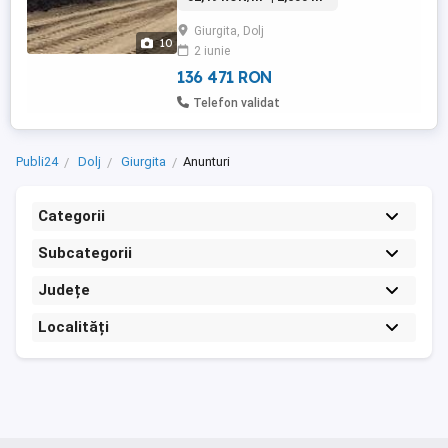
intravilan, 1.300 m2, 65.000 lei, cu toate
Giurgita, Dolj
utilitățile la poartă - apă curentă,
10
2 iunie
canalizare, curent electric, gaze. Terenurile
...
136 471 RON
Telefon validat
Publi24
Dolj
Giurgita
Anunturi
Categorii
Subcategorii
Județe
Localități