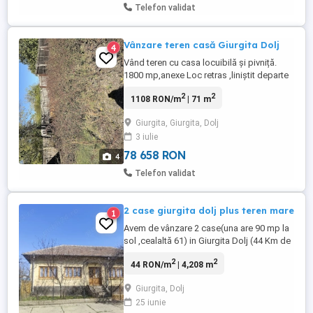
Telefon validat
Vânzare teren casă Giurgita Dolj
4
Vând teren cu casa locuibilă și pivniță.
1800 mp,anexe Loc retras ,liniștit departe
de aglomerația orașului. La 40 km de
2
2
1108 RON/m
| 71 m
Craiova în satul Giurgita,județul Dolj
Giurgita, Giurgita, Dolj
3 iulie
78 658 RON
4
Telefon validat
2 case giurgita dolj plus teren mare
1
Avem de vânzare 2 case(una are 90 mp la
sol ,cealaltă 61) in Giurgita Dolj (44 Km de
Craiova) Teren mare (4208 mp,contine vie)
2
2
44 RON/m
| 4,208 m
plus dependințe(46 mp) Curtea se află la
stradă asfaltata (după ce treceți de un
Giurgita, Dolj
drum scurt de pământ),are două intrări
25 iunie
Există fântână in curte, curent, apă la