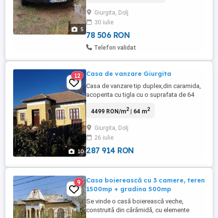
Giurgita, Dolj
30 iulie
5
78 506 RON
Telefon validat
Casa de vanzare Giurgita
12
Casa de vanzare tip duplex,din caramida,
acoperita cu tigla cu o suprafata de 64
mp, aflata la o distanta de 2 km fata de
2
2
4499 RON/m
| 64 m
gara Portaresti. Casa e alcatuita din 2
camere, o sala (coridor) ,antreu si
Giurgita, Dolj
pivnita.In curtea casei exista vie ,pomi
26 iulie
fructiferi si teren arabil. Casa este
renovata complet atat in ...
287 914 RON
10
Casa boierească cu 3 camere, teren
9
1500mp + gradina 500mp
Se vinde o casă boierească veche,
construită din cărămidă, cu elemente