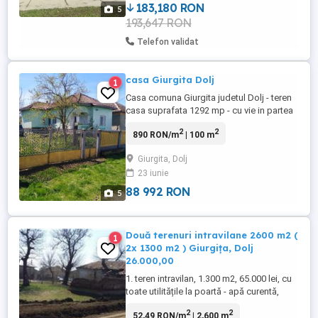
poartă și ...
183,180 RON
5
193,647 RON
Telefon validat
casa Giurgita Dolj
1
Casa comuna Giurgita judetul Dolj - teren
casa suprafata 1292 mp - cu vie in partea
din sparte a curtii pe aprox 40% din
2
2
890 RON/m
| 100 m
suprafata - gradina teren neimprejmuit in
panta - suprafata 800 mp Terenurile au CF-
Giurgita, Dolj
uri separate Telefon :
23 iunie
88 992 RON
5
Două terenuri intravilane 2600 m2 (
1
2x 1300 m2 ) Giurgița, Dolj
26.000,00
1. teren intravilan, 1.300 m2, 65.000 lei, cu
toate utilitățile la poartă - apă curentă,
canalizare, curent electric, gaze, în incinta
2
2
52,49 RON/m
| 2,600 m
căruia se află o casă bătrînească. 2. teren