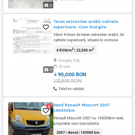
2
Teren extravilan arabil calitate
superioara -Com Giurgita
Vând 4 loturi de teren extravilan arabil, de
calitate superioară, situate în comuna
Giurgița, județul Dolj, cu o suprafață totală
2
2
4 RON/m
| 22,500 m
de 22.500 mp (2,25 ha), împărțite astfel:
Lot 1: 6.500 mp Lot 2: 8.000 mp Lot 3:
Giurgita, Dolj
4.000 mp Lot 4: 4.000 mp Terenurile au
30 iulie
cadastru și intabulare realizate. Se pot
9
vinde atât ...
90,000 RON
112,500 RON
Telefon validat
Vand Renault Mascott 2007
2
145000km
Renault Mascott 2007 cu 145000km reali,
proprietar unic basculanta
2007 | diesel | 145000 km