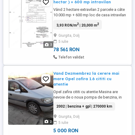
hectar ) + 600 mp intravilan
Vând 2 hectare extravilan 2 parcele a câte
10.000 mp + 600 mp loc de casa intravilan
sau grădină în sat (curent langa parcela)
2
2
3,93 RON/m
| 20,000 m
case langa! Mai multe detalii la telefon.
7500 parcela hectarul Cadastru , intabulat ,
Giurgita, Dolj
acte la zi! Pământul este arendat la un
5 iulie
băiat foarte serios din sat ! Preț fix
3
78 561 RON
Telefon validat
Vand Dezmembrez la cerere mai
mare Opel zafira 1.6 cititi cu
atentie
Opel zafira cititi cu atentie Masina are
nevoie de o noua pompa de benzina, in
rest functioneaza perfect Pe benzina
2002 | benzina + gpl | 270000 km
porneste sacadat, dar se poate pornii
direct pe GPL - 7 locuri - GPL consum de 9
Giurgita, Dolj
- 101 cp, aer conditionat - oglinzi electrice
2
5 iulie
si incalzite - geamuri electrice fata - carlig
- Are ...
5 000 RON