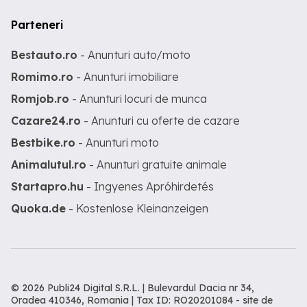
Parteneri
Bestauto.ro
- Anunturi auto/moto
Romimo.ro
- Anunturi imobiliare
Romjob.ro
- Anunturi locuri de munca
Cazare24.ro
- Anunturi cu oferte de cazare
Bestbike.ro
- Anunturi moto
Animalutul.ro
- Anunturi gratuite animale
Startapro.hu
- Ingyenes Apróhirdetés
Quoka.de
- Kostenlose Kleinanzeigen
© 2026 Publi24 Digital S.R.L. | Bulevardul Dacia nr 34,
Oradea 410346, Romania | Tax ID: RO20201084 -
site de