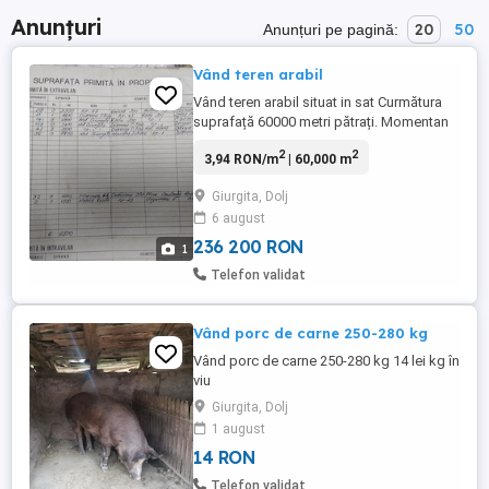
Anunțuri
20
50
Anunțuri pe pagină:
Vând teren arabil
Vând teren arabil situat in sat Curmătura
suprafață 60000 metri pătrați. Momentan
se afla în arendă.
2
2
3,94 RON/m
| 60,000 m
Giurgita, Dolj
6 august
236 200 RON
1
Telefon validat
Vând porc de carne 250-280 kg
Vând porc de carne 250-280 kg 14 lei kg în
viu
Giurgita, Dolj
1 august
14 RON
Telefon validat