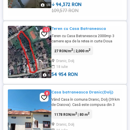
bucătărie și pod mansardat, ...
94,372 RON
10
109,577 RON
Teren cu Casa Batraneasca
13
Teren cu Casa Batraneasca 2000mp 3
camere apa de la retea in curte Doua
intrari in curte una pe strada muzeului si
2
2
27 RON/m
| 2,000 m
una pe strada Scolii
Dranic, Dolj
18 iulie
54 954 RON
1
Casa batraneasca Dranic(Dolj)
8
Vând Casa în comuna Dranic, Dolj (39 km
de Craiova). Casă este compusa din 3
camere și bucătărie construite din
2
2
1178 RON/m
| 80 m
cărămidă și acoperite cu tabla. In
continuarea casei este o magazie cu 2
Dranic, Dolj
camere (folosita ca spațiu de depozitare)