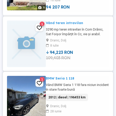
16 iulie
construita din cărămidă și peste aceasta
un patul din lemn acoperit cu azbociment.
94 207 RON
9
...
Vând teren intravilan
1
3290 mp teren intravilan în Com Drănic,
Sat Foișor împărțit în Cc, vie și arabil.
Terenul are două construcții de cca 50mp
Dranic, Dolj
amprentă, fiecare, demolabile sau cel
8 iulie
puțin una se poate finisa. Apă, curent,
94,223 RON
două garaje metalice. Deschidere cca. 15
109,403 RON
m. Cadastru, unic proprietar.
BMW Seria 1 118
1
Vând BMW Seria 1 118 fara niciun incident
în stare foarte bună
2012 | diesel | 196453 km
Dranic, Dolj
28 iunie