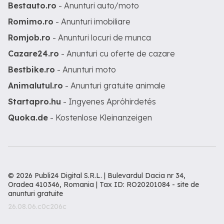
Bestauto.ro
- Anunturi auto/moto
Romimo.ro
- Anunturi imobiliare
Romjob.ro
- Anunturi locuri de munca
Cazare24.ro
- Anunturi cu oferte de cazare
Bestbike.ro
- Anunturi moto
Animalutul.ro
- Anunturi gratuite animale
Startapro.hu
- Ingyenes Apróhirdetés
Quoka.de
- Kostenlose Kleinanzeigen
© 2026 Publi24 Digital S.R.L. | Bulevardul Dacia nr 34,
Oradea 410346, Romania | Tax ID: RO20201084 -
site de
anunturi gratuite
26.08.06.c0c206c