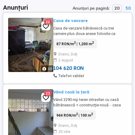
Anunțuri
20
50
Anunțuri pe pagină:
Casa de vanzare
22
Casa de vanzare bătrânescă cu trei
camere plus doua anexe folosite ca
bucatarie .Garaj metalic ,puț în curte vita
2
2
87 RON/m
| 1,200 m
de vie, beci tern 1200 m2. Strada asfaltată
cu apa și canalizare la poartă nu sunt
Dranic, Dolj
trase în curte .
2 august
104 620 RON
10
Telefon validat
Vând casă la țară
23
Vând 3290 mp teren intravilan cu casă
bătrânească + construcție nouă: - casa
bătrânească din cărămidă, cca 50mp cu
2
2
944 RON/m
| 100 m
două camere, hol și beci, încălzire-sobe,
acoperiș tiglă, - casă nou construită, lipită
Dranic, Dolj
de cea veche, nefinisată, cca 50mp
20 iulie
amprentă compusă din zonă living, baie,