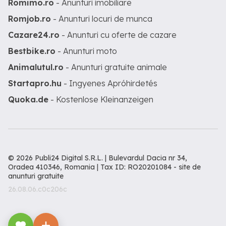
Romimo.ro
- Anunturi imobiliare
Romjob.ro
- Anunturi locuri de munca
Cazare24.ro
- Anunturi cu oferte de cazare
Bestbike.ro
- Anunturi moto
Animalutul.ro
- Anunturi gratuite animale
Startapro.hu
- Ingyenes Apróhirdetés
Quoka.de
- Kostenlose Kleinanzeigen
© 2026 Publi24 Digital S.R.L. | Bulevardul Dacia nr 34,
Oradea 410346, Romania | Tax ID: RO20201084 -
site de
anunturi gratuite
26.08.06.c0c206c