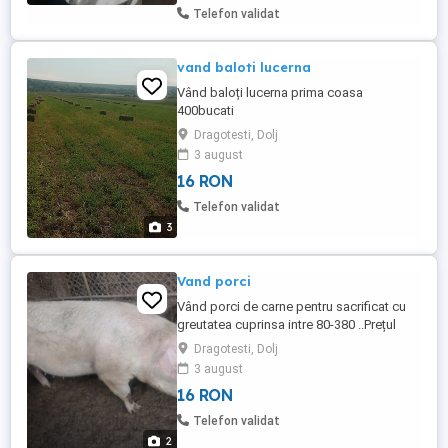
Telefon validat
vand baloti lucerna
Vând baloți lucerna prima coasa
400bucati
Dragotesti, Dolj
3 august
16 RON
Telefon validat
3
Vand porci
Vând porci de carne pentru sacrificat cu
greutatea cuprinsa intre 80-380 ..Prețul
este negociabil la fata locului, mai multe
Dragotesti, Dolj
detalii la tel. .
3 august
16 RON
Telefon validat
2