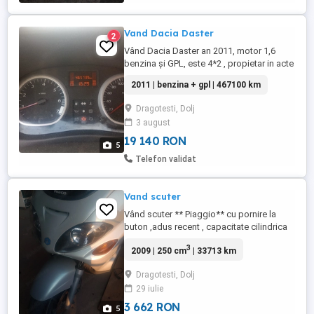
Vand Dacia Daster
2
Vând Dacia Daster an 2011, motor 1,6
benzina și GPL, este 4*2 , propietar in acte
, înmatriculat în Ro. cu toate taxele la zi,
2011 | benzina + gpl | 467100 km
mașină merge foarte bine atât pe benzina
cât și pe GPL, preț 3650 euro ușor
Dragotesti, Dolj
negociabil , mai multe detalii la tel. .
3 august
19 140 RON
5
Telefon validat
Vand scuter
Vând scuter ** Piaggio** cu pornire la
buton ,adus recent , capacitate cilindrica
250cmc. fara nici un defect
3
2009 | 250 cm
| 33713 km
Dragotesti, Dolj
29 iulie
3 662 RON
5