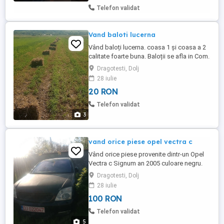
Telefon validat
Vand baloti lucerna
Vând baloți lucerna. coasa 1 și coasa a 2
calitate foarte buna. Baloții se afla in Com.
Drăgotești, Jud. Dolj Mai multe detalii la
Dragotesti, Dolj
tel. .
28 iulie
20 RON
Telefon validat
3
vand orice piese opel vectra c
Vând orice piese provenite dintr-un Opel
Vectra c Signum an 2005 culoare negru.
Mai multe informații la tel.
Dragotesti, Dolj
28 iulie
100 RON
Telefon validat
5