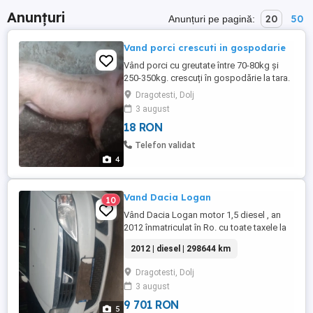
Anunțuri
20
50
Anunțuri pe pagină:
Vand porci crescuti in gospodarie
Vând porci cu greutate între 70-80kg și
250-350kg. crescuți în gospodărie la tara.
Mai multe detalii la tel . Preț este
Dragotesti, Dolj
negociabil la fata locului.
3 august
18 RON
Telefon validat
4
Vand Dacia Logan
10
Vând Dacia Logan motor 1,5 diesel , an
2012 înmatriculat în Ro. cu toate taxele la
zi, ofer certificat fiscal , mașină merge
2012 | diesel | 298644 km
foarte bine, are ac, geamuri el. , oglinzi el.,
airbeg, abs, închidere centralizată, rd cd.,
Dragotesti, Dolj
etc. Prețul este in euro. Mai multe detalii la
3 august
tel. . .
9 701 RON
5