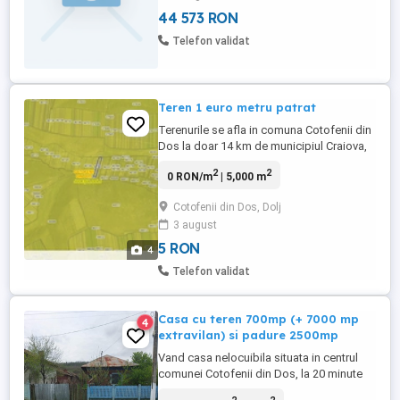
vedere panoramică asupra orașului,
44 573 RON
pitoresc la câțiva km de sit arheologic
roman, posibil amenajabil turistic de către
Telefon validat
autoritățile locale. tel. prefix ...
Teren 1 euro metru patrat
Terenurile se afla in comuna Cotofenii din
Dos la doar 14 km de municipiul Craiova,
ideal pentru investiții - 1800euro Teren nr. 1
2
2
0 RON/m
| 5,000 m
cota de 1 4 și cota de 1 12 din teren
extravilan în suprafață de 5.537 mp, ID
Cotofenii din Dos, Dolj
electronic 38574, UAT Coțofenii din Dos,
3 august
situat în Tarlaua 53, Parcela 19, județul
Dolj; - ...
5 RON
4
Telefon validat
Casa cu teren 700mp (+ 7000 mp
4
extravilan) si padure 2500mp
Vand casa nelocuibila situata in centrul
comunei Cotofenii din Dos, la 20 minute
de municipiul Craiova, amplasata la strada