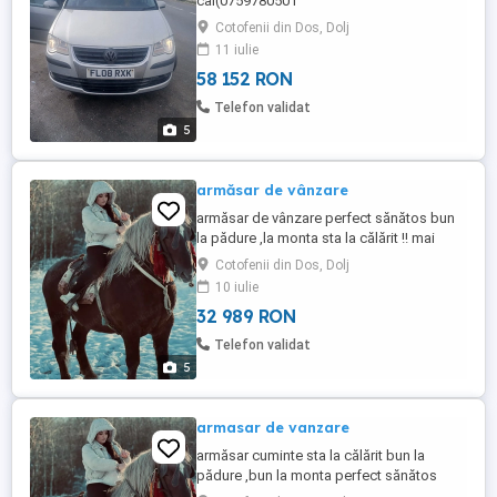
cai(0759780501
Cotofenii din Dos, Dolj
11 iulie
58 152 RON
Telefon validat
5
armăsar de vânzare
armăsar de vânzare perfect sănătos bun
la pădure ,la monta sta la călărit !! mai
multe detalii in privat
Cotofenii din Dos, Dolj
10 iulie
32 989 RON
Telefon validat
5
armasar de vanzare
armăsar cuminte sta la călărit bun la
pădure ,bun la monta perfect sănătos
premiat la categoria frumosete și alergat