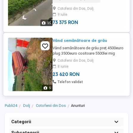
2000mp Plus 3 parcele la câmp. Două din
Cotofenii din Dos, Dolj
parcele dispun de plantație de pădure.
9 iulie
Prețul negociabil . Ma puteți contacta la
numărul de telefon ...
73 375 RON
15
Vând semănătoare de grâu
Vând semănătoare de grâu preț 4500euro
plug 3500euro cositoare 5500lei mig
1000euro combina cu masa de grâu și
Cotofenii din Dos, Dolj
masa de porumb site și grătare 15000euro
8 iunie
23 620 RON
Telefon validat
5
Publi24
Dolj
Cotofenii din Dos
Anunturi
Categorii
Subcategorii