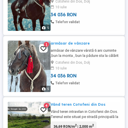
Cotofenii din Dos, Dolj
caută un nou stăpân !! video la cerere mai
10 iulie
multe detalii in privat!
34 036 RON
Telefon validat
5
armăsar de vânzare
1
armăsar de vânzare vârstă 6 ani cuminte
,bun la monta , bun la pădure sta la călărit
mai multe detalii in privat!
Cotofenii din Dos, Dolj
10 iulie
34 036 RON
Telefon validat
5
Vând teren Cotofeni din Dos
4
Vând teren intravilan in Cotofenii din Dos.
Terenul este situat pe stradă principală la
o distanță 20 km de Craiova. Terenul are
2
2
36,69 RON/m
| 2,000 m
100m descidere,20m adâncime total