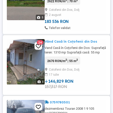
2
2
2622 RON/m
| 70 m
principala ,cu fantana in curte, curent tras
in casa si apa curenta trasa la poarta!!
Cotofenii din Dos, Dolj
Terenul casei este de 700mp (300mp
2 august
curte + 400mp arabil)!! *Terenul extravilan
5
este impartit ...
183 536 RON
Telefon validat
Vând Casă în Coțofenii din Dos
24
Vand Casă în Coțofenii din Dos: Suprafață
teren: 1310 mp Suprafață casă: 55 mp
Compartimentare: 2 dormitoare, bucătărie
2
2
2670 RON/m
| 55 m
Anexă: Clădire separată cu 2 camere,
inclusă în cadastru Facilități: Apă curentă
Cotofenii din Dos, Dolj
și 2 puțuri forate Curent electric Încălzire:
17 iulie
sobe pe lemne Acte la zi, cadastru
actualizat. Pentru ...
146,829 RON
3
157,317 RON
0759780501
dezmembrez Touran 2008 1 9 105