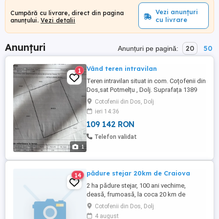
Vezi anunțuri
Cumpără cu livrare, direct din pagina
cu livrare
anunțului.
Vezi detalii
Anunțuri
20
50
Anunțuri pe pagină:
Vând teren intravilan
1
Teren intravilan situat in com. Coțofenii din
Dos,sat Potmelțu , Dolj. Suprafața 1389
mp.(15 mp).
Cotofenii din Dos, Dolj
ieri 14:36
109 142 RON
Telefon validat
1
pădure stejar 20km de Craiova
14
2 ha pădure stejar, 100 ani vechime,
deasă, frumoasă, la coca 20 km de
Craiova , vedere panoramică, cadastru,
Cotofenii din Dos, Dolj
carte funciară, preț 8500E ha . Acc s cu
4 august