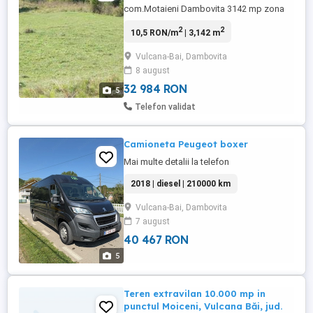
com.Motaieni Dambovita 3142 mp zona
pitoreasca, 2 eur mp
2
2
10,5 RON/m
| 3,142 m
negociabil.cadastrate plus intabulare
teren
Vulcana-Bai, Dambovita
8 august
32 984 RON
5
Telefon validat
Camioneta Peugeot boxer
Mai multe detalii la telefon
2018 | diesel | 210000 km
Vulcana-Bai, Dambovita
7 august
40 467 RON
5
Teren extravilan 10.000 mp in
punctul Moiceni, Vulcana Băi, jud.