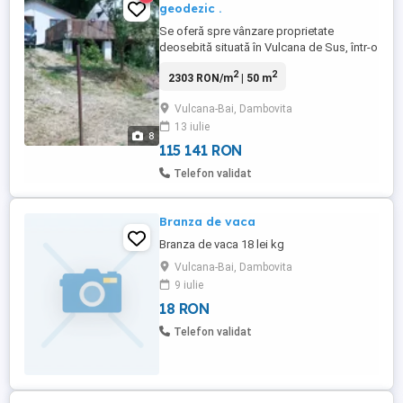
geodezic .
Se oferă spre vânzare proprietate
deosebită situată în Vulcana de Sus, într-o
zonă liniștită și retrasă, ideală pentru casă
2
2
2303 RON/m
| 50 m
de vacanță, glamping, A-frame sau
investiție turistică. Proprietatea include:
Vulcana-Bai, Dambovita
teren intravilan 929 mp cu deschidere 40
13 iulie
m studiu geotehnic efectuat piloni de
8
beton 30x30 pentru ...
115 141 RON
Telefon validat
Branza de vaca
Branza de vaca 18 lei kg
Vulcana-Bai, Dambovita
9 iulie
18 RON
Telefon validat