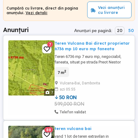
Vezi anunțuri
Cumpără cu livrare, direct din pagina
cu livrare
anunțului.
Vezi detalii
Anunțuri
20
50
Anunțuri pe pagină:
Teren Vulcana Bai direct proprietar
7
6736 mp 10 euro mp faneata
Teren 6736 mp 7 euro mp, negociabil,
faneata, situat pe strada Preot Nestor
Dumitrachescu cu potential imobiliar in
2
7 m
zona superba. Centrul Internaţional
Ecumenic din localitatea dâmboviţeana
Vulcana-Bai, Dambovita
Vulcana Bai, unic în Europa, cuprinde trei
azi 05:55
lacase de cult, o sinagoga, o mosche.
7
Aflata la 20 de kilometri de municipiul ...
50 RON
599,000 RON
Telefon validat
teren vulcana bai
88
vand 1 lot de teren extravilan in