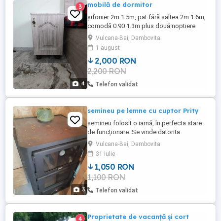
mobilă de dormitor
3
șifonier 2m 1.5m, pat fără saltea 2m 1.6m,
comodă 0.90 1.3m plus două noptiere
Vulcana-Bai, Dambovita
1 august
2,000 RON
2,200 RON
4
Telefon validat
semineu pe lemne cu cuptor Prity
semineu folosit o iarnă, în perfecta stare
de funcționare. Se vinde datorita
achiziționării unui termosemineu tot de la
Vulcana-Bai, Dambovita
Prity. Am fost foarte mulțumit de
31 iulie
rentabilitatea lui cu toate ca suprafața de
1,050 RON
încălzire este mare. Pentru o distanță
1,100 RON
rezonabilă îl pot livra personal.
3
Telefon validat
Proprietate de vacanță și cort
4