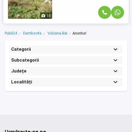
15
Publi24
Dambovita
Vulcana-Bai
Anunturi
Categorii
Subcategorii
Județe
Localități
Urmărește-ne pe