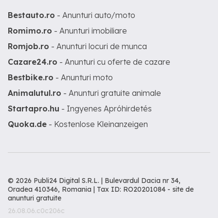
Bestauto.ro
- Anunturi auto/moto
Romimo.ro
- Anunturi imobiliare
Romjob.ro
- Anunturi locuri de munca
Cazare24.ro
- Anunturi cu oferte de cazare
Bestbike.ro
- Anunturi moto
Animalutul.ro
- Anunturi gratuite animale
Startapro.hu
- Ingyenes Apróhirdetés
Quoka.de
- Kostenlose Kleinanzeigen
© 2026 Publi24 Digital S.R.L. | Bulevardul Dacia nr 34,
Oradea 410346, Romania | Tax ID: RO20201084 -
site de
anunturi gratuite
26.08.06.c0c206c