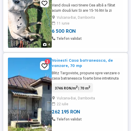
Vand două vaci tinere Cea albă a fătat
acum două luni Si are 15-16 litri la zi
Vârsta vaci este de 5 ani Cea Neagră e
Vulcana-Bai, Dambovita
gestantă in 3 luni Cu al 6 lea vitel in burtă
11 iunie
Si are 10-12 litri la zi
6 500 RON
Telefon validat
4
Voinesti Casa batraneasca, de
2
vanzare, 70 mp
Blitz Targoviste, propune spre vanzare o
casa batraneasca foarte bine intretinuta
cu specific traditional in comuna Voinesti,
2
2
3746 RON/m
| 70 m
zona Izvoarele, construita pe un teren
generos cu suprafata de 3100mp,
Vulcana-Bai, Dambovita
racordata la electricitate, apa provine din
22 iulie
sursa proprie (cismea in curte), proiectul
de gaze este in curs ...
262 195 RON
Telefon validat