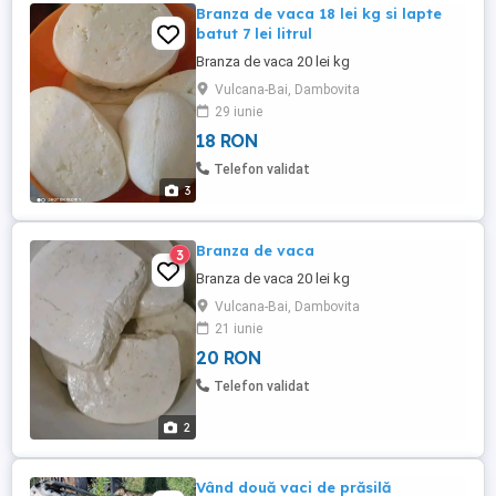
Branza de vaca 18 lei kg si lapte
batut 7 lei litrul
Branza de vaca 20 lei kg
Vulcana-Bai, Dambovita
29 iunie
18 RON
Telefon validat
3
Branza de vaca
3
Branza de vaca 20 lei kg
Vulcana-Bai, Dambovita
21 iunie
20 RON
Telefon validat
2
Vând două vaci de prăsilă