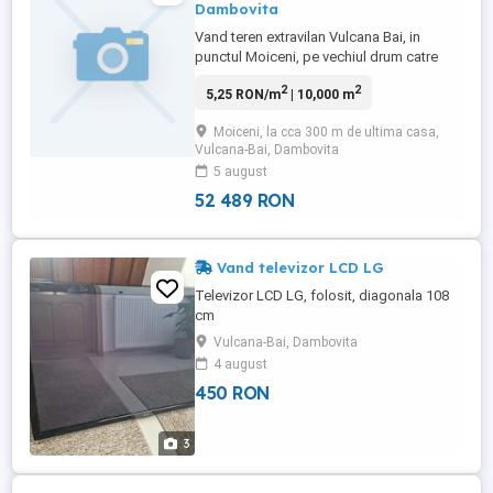
Dambovita
Vand teren extravilan Vulcana Bai, in
punctul Moiceni, pe vechiul drum catre
Pucioasa. Pe teren a fost o livada de pruni.
2
2
5,25 RON/m
| 10,000 m
Pretul este 1 euro mp.
Moiceni, la cca 300 m de ultima casa,
Vulcana-Bai, Dambovita
5 august
52 489 RON
Vand televizor LCD LG
Televizor LCD LG, folosit, diagonala 108
cm
Vulcana-Bai, Dambovita
4 august
450 RON
3