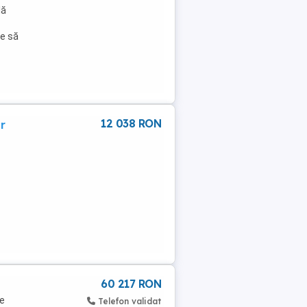
lă
te să
12 038 RON
r
60 217 RON
de
Telefon validat