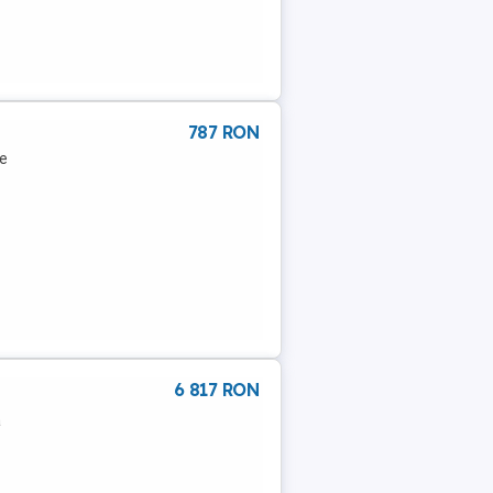
787 RON
ge
6 817 RON
a