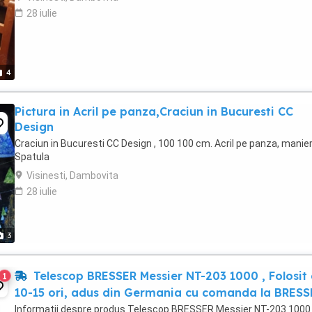
28 iulie
4
Pictura in Acril pe panza,Craciun in Bucuresti CC
Design
Craciun in Bucuresti CC Design , 100 100 cm. Acril pe panza, manie
Spatula
Visinesti, Dambovita
28 iulie
3
Telescop BRESSER Messier NT-203 1000 , Folosit
1
10-15 ori, adus din Germania cu comanda la BRESS
Informații despre produs Telescop BRESSER Messier NT-203 1000