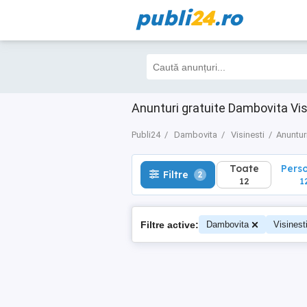
publi
24
.ro
Toate
Perso
Filtre
2
12
12
Anunturi gratuite Dambovita Vis
Publi24
Dambovita
Visinesti
Anuntur
Toate
Pers
Filtre
2
12
1
Filtre active:
Dambovita
Visinest