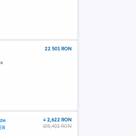
22 501 RON
ra
2,622 RON
 de
105,402 RON
ER