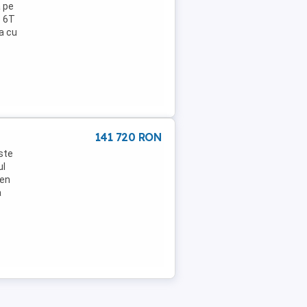
 pe
e 6T
a cu
141 720 RON
ste
ul
ren
a