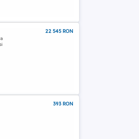
22 545 RON
va
si
393 RON