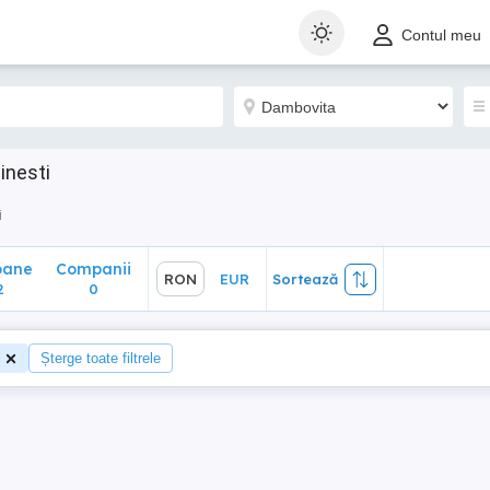
ane
Companii
RON
EUR
Sortează
Contul meu
0
inesti
i
oane
Companii
RON
EUR
Sortează
2
0
i
Șterge toate filtrele