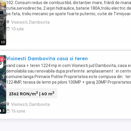
102. Consum redus de combustibil, distanțier mare, frână de mana
cutie,servodirectie, 2 ieșiri hidraulice, baterie 180A,troliu electric d
pe fata, troliu mecanic pe spate foarte puternic, cutie de Timișoar
2 manete, cabina, ...
Visinesti, Dambovita
10 iulie
10
Visinesti Dambovita casa si teren
20
vand casa + teren 1224 mp in com Visinesti jud Dambovita, casa e
demolabila sau renovabila dupa preferinte. amplasament : in centr
comunei langa Primarie Politie Proprietatea este compusa din : te
1224MP, terasa de lemn pe piloni 100MP + garaj 20MP Proprietate
este amplasata in centul comunei ...
2
2
2362 RON/m
| 60 m
Visinesti, Dambovita
5
16 iunie