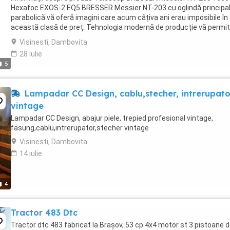
Hexafoc EXOS-2 EQ5 BRESSER Messier NT-203 cu oglindă principa
parabolică vă oferă imagini care acum câțiva ani erau imposibile în
această clasă de preț. Tehnologia modernă de producție vă permi
urmăriți umbrele sateliților lui Jupiter ...
Visinesti, Dambovita
28 iulie
5
Lampadar CC Design, cablu,stecher, intrerupato
vintage
Lampadar CC Design, abajur piele, trepied profesional vintage,
fasung,cablu,intrerupator,stecher vintage
Visinesti, Dambovita
14 iulie
4
Tractor 483 Dtc
Tractor dtc 483 fabricat la Brașov, 53 cp 4x4 motor st 3 pistoane 