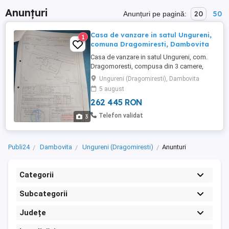
Anunțuri
20
50
Anunțuri pe pagină:
Casa de vanzare in satul Ungureni,
1
comuna Dragomiresti, Dambovita
Casa de vanzare in satul Ungureni, com.
Dragomoresti, compusa din 3 camere,
hol, utilitati ( apa, gaze, canalizare in faza
Ungureni (Dragomiresti), Dambovita
de proiect cu executie in termen scurt),
5 august
anexe (grajd cu 3 incaperi , beci, bucatarie
262 445 RON
de vara), 10 km de Targoviste, la soseaua
principala. Suprafata si pozitionarea
Telefon validat
3
proprietatii ...
Publi24
Dambovita
Ungureni (Dragomiresti)
Anunturi
Categorii
Subcategorii
Județe