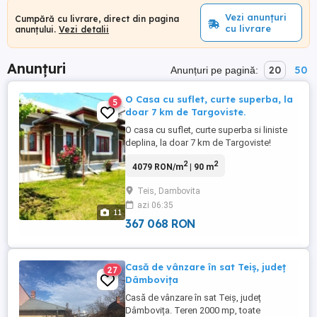
Vezi anunțuri
Cumpără cu livrare, direct din pagina
cu livrare
anunțului.
Vezi detalii
Anunțuri
20
50
Anunțuri pe pagină:
O Casa cu suflet, curte superba, la
5
doar 7 km de Targoviste.
O casa cu suflet, curte superba si liniste
deplina, la doar 7 km de Targoviste!
...Daca visezi la o proprietate unde sa te
2
2
4079 RON/m
| 90 m
bucuri de aer curat, multa verdeata, liniste
si confort, aceasta casa din Teis poate fi
Teis, Dambovita
exact ceea ce cauti. Situata intr-o zona
azi 06:35
excelenta, cu strazi complet asfaltate si
11
toate ...
367 068 RON
Casă de vânzare în sat Teiș, județ
27
Dâmbovița
Casă de vânzare în sat Teiș, județ
Dâmbovița. Teren 2000 mp, toate