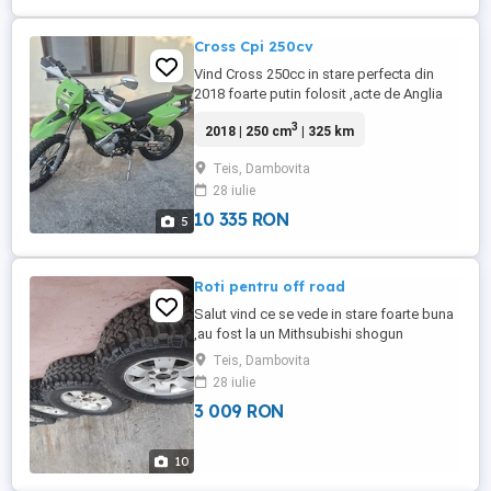
Cross Cpi 250cv
Vind Cross 250cc in stare perfecta din
2018 foarte putin folosit ,acte de Anglia
(nu sa facut off road cu el)a fost folosit
3
2018 | 250 cm
| 325 km
ocazional pornire la cheie si sunet placut
accept or ce proba,in 6 trepte,pt inf
Teis, Dambovita
WhatsApp
28 iulie
10 335 RON
5
Roti pentru off road
Salut vind ce se vede in stare foarte buna
,au fost la un Mithsubishi shogun
Teis, Dambovita
28 iulie
3 009 RON
10