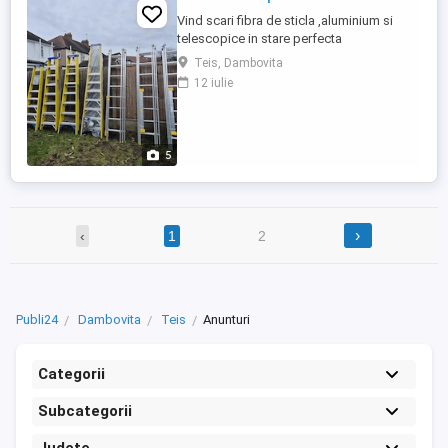
Vind scari fibra de sticla ,aluminium si
telescopice in stare perfecta
Teis, Dambovita
12 iulie
5
›
‹
1
2
Publi24
Dambovita
Teis
Anunturi
Categorii
Subcategorii