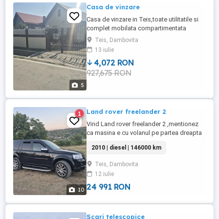
Casa de vinzare
Casa de vinzare in Teis,toate utilitatile si
complet mobilata compartimentata
astfel:jos 3 camera
Teis, Dambovita
13 iulie
4,072 RON
927,675 RON
5
Land rover freelander 2
1
Vind Land rover freelander 2 ,mentionez
ca masina e cu volanul pe partea dreapta
,intr.o stare foarte buna,eu sunt al doilea
2010 | diesel | 146000 km
proprietar la masina,accept or ce text la
masina pt m.ai multe inf: WhatsApp
Teis, Dambovita
12 iulie
24 991 RON
10
Scari telescopice