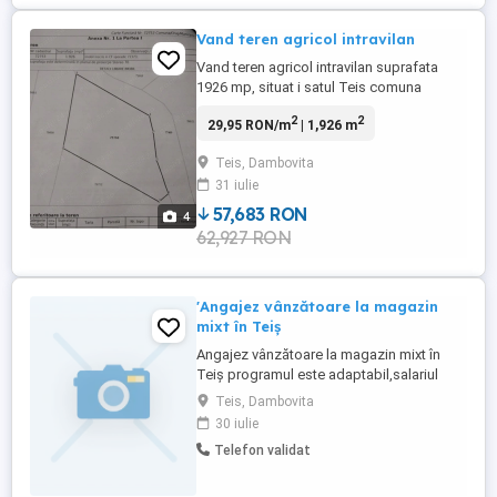
Vand teren agricol intravilan
Vand teren agricol intravilan suprafata
1926 mp, situat i satul Teis comuna
Sotanga. Terenul este pe malul paraului
2
2
29,95 RON/m
| 1,926 m
Ilfov , pe doua laturi. Accesul se face pe
terenul vecin sau pe malul pârâului.
Teis, Dambovita
31 iulie
57,683 RON
4
62,927 RON
'Angajez vânzătoare la magazin
mixt în Teiș
Angajez vânzătoare la magazin mixt în
Teiș programul este adaptabil,salariul
este atractiv se cere experiență,relații la
Teis, Dambovita
telefon
30 iulie
Telefon validat