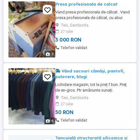
Presa profesionala de calcat
Vand presa profesionala de călcat . Vand
presa profesionala de călcat, cu abur.
Presa nu a funcționat decât f putin timp, a
Teis, Dambovita
fost ținută mai mult ptr uz propriu în
27 iulie
familie. Funcționează f bine. Pretul uneia
3 000 RON
noi este de 1100e. Aceasta o vând cu 600
e
Telefon validat
5
Vând sacouri cămăși, pantofi,
pulovere, blugi
Lichidare magazin, tot la preț f bun. Preț
de en-gros. Ptr amănunte sunați.
Teis, Dambovita
27 iulie
50 RON
Telefon validat
8
Tencuială structurată siliconica si