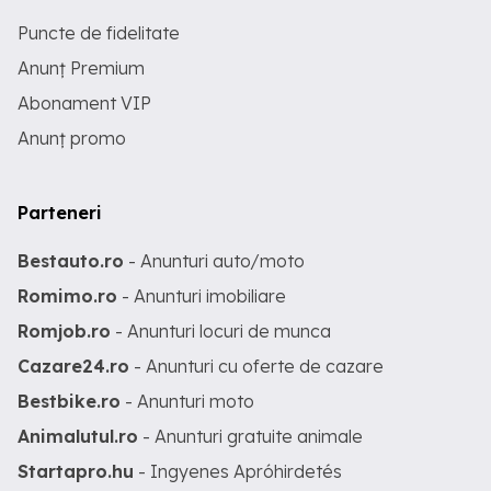
Puncte de fidelitate
Anunț Premium
Abonament VIP
Anunț promo
Parteneri
Bestauto.ro
- Anunturi auto/moto
Romimo.ro
- Anunturi imobiliare
Romjob.ro
- Anunturi locuri de munca
Cazare24.ro
- Anunturi cu oferte de cazare
Bestbike.ro
- Anunturi moto
Animalutul.ro
- Anunturi gratuite animale
Startapro.hu
- Ingyenes Apróhirdetés