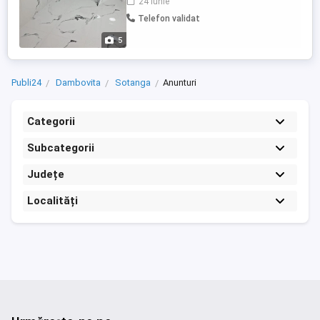
24 iunie
Prețul este în funcție de lucrare și metraj.
Telefon validat
5
Publi24
Dambovita
Sotanga
Anunturi
Categorii
Subcategorii
Județe
Localități