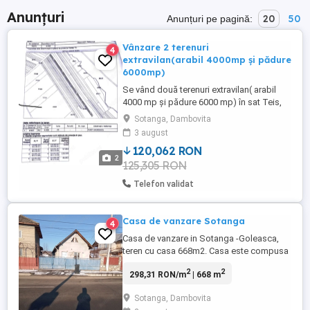
Anunțuri
20
50
Anunțuri pe pagină:
Vânzare 2 terenuri
4
extravilan(arabil 4000mp și pădure
6000mp)
Se vând două terenuri extravilan( arabil
4000 mp și pădure 6000 mp) în sat Teis,
comuna Sotanga, punctul Vacareasca
Sotanga, Dambovita
3 august
120,062 RON
2
125,305 RON
Telefon validat
Casa de vanzare Sotanga
4
Casa de vanzare in Sotanga -Goleasca,
teren cu casa 668m2. Casa este compusa
de : - 3 camere, - 1 salón, - 1 bucatarie, - 1
2
2
298,31 RON/m
| 668 m
baie. Toate camerele au parchet,
bucatarie si baia cu gresie si faianta.
Sotanga, Dambovita
Toate ferestrele si usile sunt din