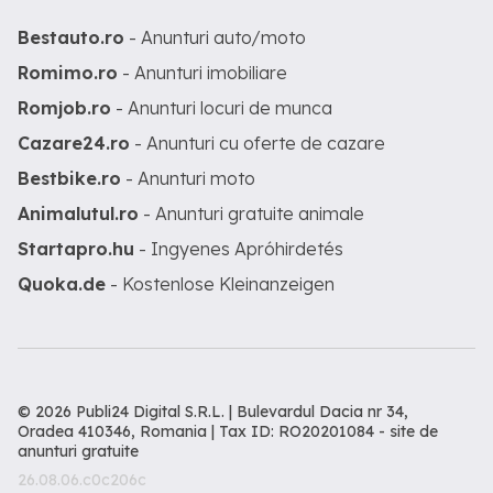
Bestauto.ro
- Anunturi auto/moto
Romimo.ro
- Anunturi imobiliare
Romjob.ro
- Anunturi locuri de munca
Cazare24.ro
- Anunturi cu oferte de cazare
Bestbike.ro
- Anunturi moto
Animalutul.ro
- Anunturi gratuite animale
Startapro.hu
- Ingyenes Apróhirdetés
Quoka.de
- Kostenlose Kleinanzeigen
© 2026 Publi24 Digital S.R.L. | Bulevardul Dacia nr 34,
Oradea 410346, Romania | Tax ID: RO20201084 -
site de
anunturi gratuite
26.08.06.c0c206c