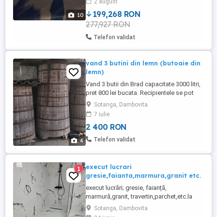
2 august
termopan. Casa are 3 intrari. Casa a fost
construita in 1979 iar in ...
199,268 RON
10
277,927 RON
Telefon validat
vand 3 butini din lemn (butoaie din
lemn)
Vand 3 butii din Brad capacitate 3000 litri,
pret 800 lei bucata. Recipientele se pot
vedea in comuna Sotanga.
Sotanga, Dambovita
7 iulie
2 400 RON
Telefon validat
4
execut lucrari
1
gresie,faianta,marmura,granit etc.
execut lucrări; gresie, faianță,
marmură,granit, travertin,parchet,etc.la
nivel profesional, experiență 15 ani
Sotanga, Dambovita
acumulată în Italia , Anglia și România.