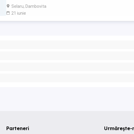
Selaru, Dambovita
21 iunie
Parteneri
Urmărește-