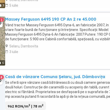
5 iulie
3
Massey Ferguson 6495 190 CP An 2 re 45.000
1
Vând tractor Massey Ferguson 6495 Dyna-6, an fabricație 2007, în
stare foarte bună de funcționare și întreținere. Specificații: Model:
Massey Ferguson 6495 Dyna-6 An fabricație: 2007 Putere: 190 CP 
de funcționare: 5.900 ore Cabină confortabilă, spațioasă, cu vizibili
excelentă Transmisie ...
Selaru, Dambovita
3 iulie
5
Casă de vânzare Comuna Șelaru, jud. Dâmbovița
18
Se oferă spre vânzare casă bătrânească cu două camere generoa
două holuri. Construcție din caramidă cu acoperiș din tablă, curent
electric si făntână. Proprietatea se desfașoară pe o suprafata de
mp aceasta putand fi racordată la apă și de la rețeua comunală, p
aceeași suprafață mai sunt construite ...
2
2
962 RON/m
| 78 m