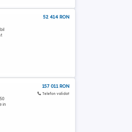
52 414 RON
bil
at
157 011 RON
Telefon validat
 50
e in