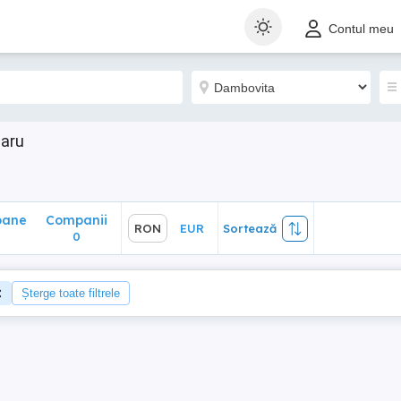
ane
Companii
RON
EUR
Sortează
Contul meu
0
laru
oane
Companii
RON
EUR
Sortează
0
Șterge toate filtrele