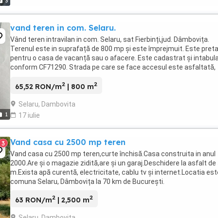
3
vand teren in com. Selaru.
Vând teren intravilan in com. Selaru, sat Fierbinți,jud. Dâmbovița.
Terenul este in suprafață de 800 mp și este împrejmuit. Este preta
pentru o casa de vacanță sau o afacere. Este cadastrat și intabul
conform CF71290. Strada pe care se face accesul este asfaltată,
utilitățile sunt la poartă t ...
2
2
65,52 RON/m
| 800 m
Selaru, Dambovita
1
17 iulie
Vand casa cu 2500 mp teren
3
Vand casa cu 2500 mp teren,curte închisă.Casa construita in anul
2000.Are și o magazie zidită,are și un garaj.Deschidere la asfalt de
m.Exista apă curentă, electricitate, cablu tv și internet.Locatia est
comuna Selaru, Dâmbovița la 70 km de București.
2
2
63 RON/m
| 2,500 m
Selaru, Dambovita