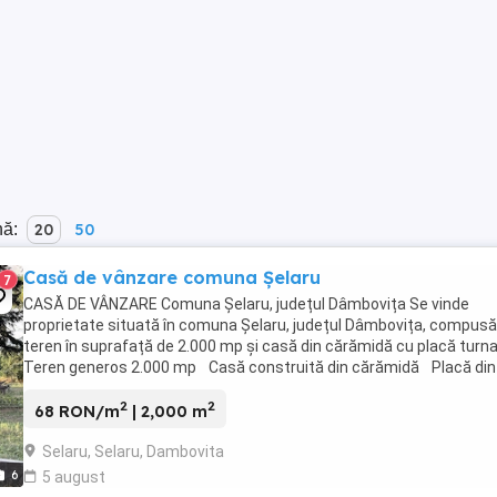
nă:
20
50
Casă de vânzare comuna Șelaru
7
CASĂ DE VÂNZARE Comuna Șelaru, județul Dâmbovița Se vinde
proprietate situată în comuna Șelaru, județul Dâmbovița, compusă
teren în suprafață de 2.000 mp și casă din cărămidă cu placă turna
Teren generos 2.000 mp Casă construită din cărămidă Placă din
beton turnată Necesită renovare ...
2
2
68 RON/m
| 2,000 m
Selaru, Selaru, Dambovita
6
5 august