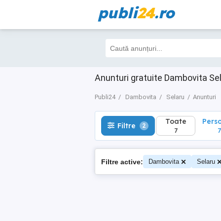
publi
24
.ro
Toate
Perso
Filtre
2
7
7
Anunturi gratuite Dambovita Se
Publi24
Dambovita
Selaru
Anunturi
Toate
Pers
Filtre
2
7
7
Filtre active:
Dambovita
Selaru