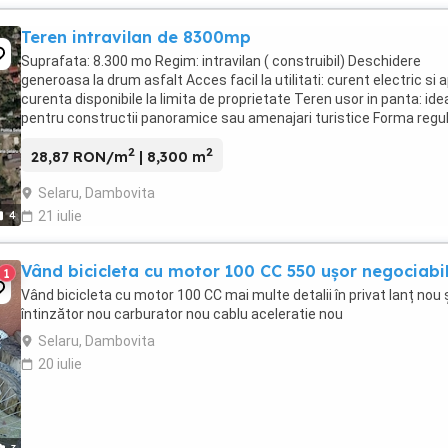
Teren intravilan de 8300mp
Suprafata: 8.300 mo Regim: intravilan ( construibil) Deschidere
generoasa la drum asfalt Acces facil la utilitati: curent electric si 
curenta disponibile la limita de proprietate Teren usor in panta: ide
pentru constructii panoramice sau amenajari turistice Forma regul
perfecta pentru parcelare, ...
2
2
28,87 RON/m
| 8,300 m
Selaru, Dambovita
4
21 iulie
Vând bicicleta cu motor 100 CC 550 ușor negociabi
1
Vând bicicleta cu motor 100 CC mai multe detalii în privat lanț nou 
întinzător nou carburator nou cablu aceleratie nou
Selaru, Dambovita
20 iulie