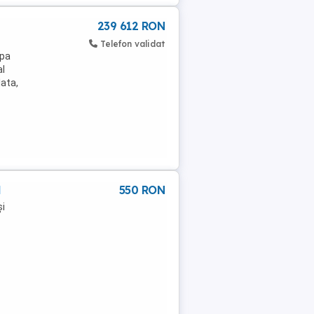
239 612 RON
Telefon validat
apa
al
ata,
l
550 RON
și