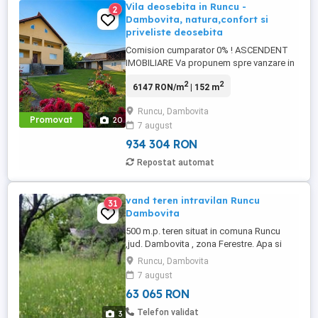
Vila deosebita in Runcu -
2
Dambovita, natura,confort si
priveliste deosebita
Comision cumparator 0% ! ASCENDENT
IMOBILIARE Va propunem spre vanzare in
sistem de REPREZENTARE EXCLUSIVA o
2
2
6147 RON/m
| 152 m
vila deosebita, situata in localitatea Runcu,
in apropierea orasului Fieni, judetul
Runcu, Dambovita
Dambovita, intr-un cadru natural de
Promovat
20
7 august
exceptie, inconjurata de munti, vegetatie
matura si multa liniste. Proprietatea ...
934 304 RON
Repostat automat
vand teren intravilan Runcu
31
Dambovita
500 m.p. teren situat in comuna Runcu
,jud. Dambovita , zona Ferestre. Apa si
curent in zona.
Runcu, Dambovita
7 august
63 065 RON
Telefon validat
3