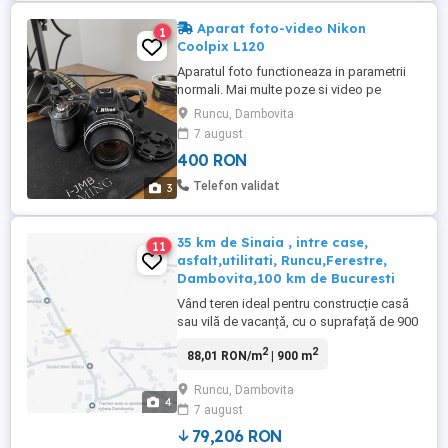
Aparat foto-video Nikon
1
Coolpix L120
Aparatul foto functioneaza in parametrii
normali. Mai multe poze si video pe
whatsapp. Se vinde impreuna cu baterii si
Runcu, Dambovita
cu un card de 16 GB.
7 august
400 RON
Telefon validat
3
35 km de Sinaia , intre case,
11
asfalt,utilitati, Runcu,Ferestre,
Dambovita,100 km de Bucuresti
Vând teren ideal pentru construcție casă
sau vilă de vacanță, cu o suprafață de 900
mp, situat într-o zonă liniștită, între case.
2
2
88,01 RON/m
| 900 m
Proprietatea are o deschidere generoasă
de 24 de metri direct la drumul asfaltat.
Runcu, Dambovita
Utilități disponibile la limita proprietății:
4
7 august
Gaze naturale Curent electric Apă curentă
Cablu ...
79,206 RON