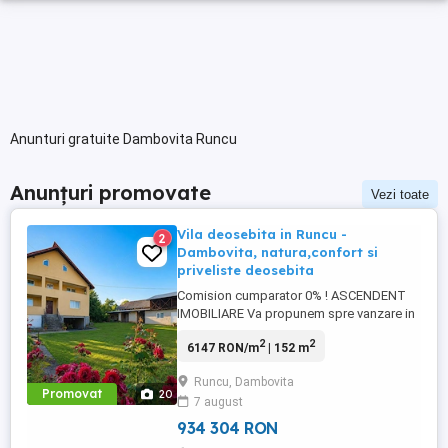
Anunturi gratuite Dambovita Runcu
Anunțuri promovate
Vezi toate
Vila deosebita in Runcu -
2
Dambovita, natura,confort si
priveliste deosebita
Comision cumparator 0% ! ASCENDENT
IMOBILIARE Va propunem spre vanzare in
sistem de REPREZENTARE EXCLUSIVA o
2
2
6147 RON/m
| 152 m
vila deosebita, situata in localitatea Runcu,
in apropierea orasului Fieni, judetul
Runcu, Dambovita
Dambovita, intr-un cadru natural de
Promovat
20
7 august
exceptie, inconjurata de munti, vegetatie
matura si multa liniste. Proprietatea ...
934 304 RON