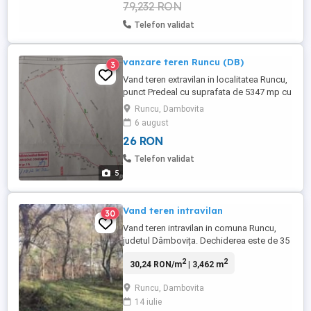
79,232 RON
Telefon validat
vanzare teren Runcu (DB)
3
Vand teren extravilan in localitatea Runcu,
punct Predeal cu suprafata de 5347 mp cu
destinatie faneata, avand deschidere la
Runcu, Dambovita
drum de acces de 69,51m. 3 euro mp
6 august
negociabil
26 RON
Telefon validat
5
Vand teren intravilan
30
Vand teren intravilan in comuna Runcu,
judetul Dâmbovița. Dechiderea este de 35
m si suprafață totala de 3496m2. Terenul
2
2
30,24 RON/m
| 3,462 m
este in doua terase. Cea mica jos unde se
poate face o parcare de 6-7 masini si sus
Runcu, Dambovita
terasa mai mare. Terenul este peste parau!
14 iulie
Fara vecini! Nu se vinde parcelat!