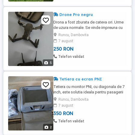
Drone Pro negru
Drona a fost zburata de cateva ori. Urme
de uzura normale. Se vinde impreuna cu
geanta si instructiuni. Camera duala. Pret
Runcu, Dambovita
negociabil.
7 august
250 RON
Telefon validat
5
Tetiera cu ecran PNI
Tetiera cu monitor PNI, cu diagonala de 7
inch, este solutia ideala pentru pasagerii
din spate. Ofera confort si distractie, fiind
Runcu, Dambovita
usor de instalat si de utilizat in timpul
7 august
calatoriilor lungi. Monitor pentru tetier cu
350 RON
Display HD de 7 INCH, ecran TFT-LCD,
suport USB, MP5 Player
Telefon validat
2