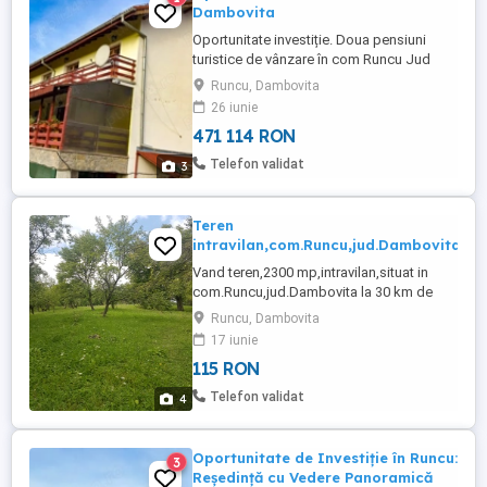
Dambovita
Oportunitate investiție. Doua pensiuni
turistice de vânzare în com Runcu Jud
Dâmbovița. Un imobil construcție la roșu
Runcu, Dambovita
D+P+1E+M cu suprafața construită
26 iunie
de664mp și teren 1500mp cu preț din
471 114 RON
expertiza 147986euro vindem cu
30000euro și 60000euro construcția. Al
Telefon validat
3
doilea imobil construcție D+P+1E+M cu
suprafața ...
Teren
intravilan,com.Runcu,jud.Dambovita
Vand teren,2300 mp,intravilan,situat in
com.Runcu,jud.Dambovita la 30 km de
Targoviste,si 25 km de Sinaia,livada cu
Runcu, Dambovita
pomi fructiferi,pentru constructir casa de
17 iunie
vacanta sau pensiune.posibilitate de
115 RON
racordare la gaze si electricitate.pretul
zonei 20 eur mp
Telefon validat
4
Oportunitate de Investiție în Runcu:
3
Reședință cu Vedere Panoramică