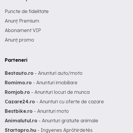
Puncte de fidelitate
Anunț Premium
Abonament VIP
Anunț promo
Parteneri
Bestauto.ro
- Anunturi auto/moto
Romimo.ro
- Anunturi imobiliare
Romjob.ro
- Anunturi locuri de munca
Cazare24.ro
- Anunturi cu oferte de cazare
Bestbike.ro
- Anunturi moto
Animalutul.ro
- Anunturi gratuite animale
Startapro.hu
- Ingyenes Apróhirdetés