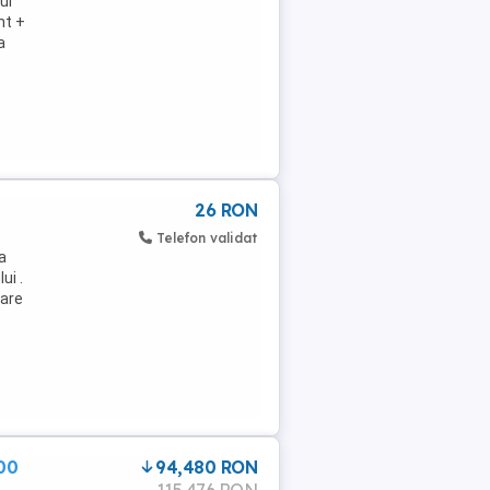
ui
nt +
a
26 RON
Telefon validat
a
ui .
care
00
94,480 RON
115,476 RON