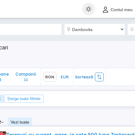
ane
Companii
RON
EUR
Sortează
Contul meu
11
cari
oane
Companii
RON
EUR
Sortează
2
11
Șterge toate filtrele
e
–
Vezi toate
Terenuri cu curent, gaze, in rate 500 luna Tartasesti