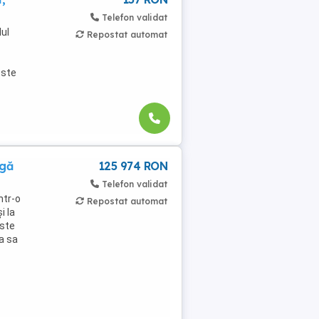
Telefon validat
ul
Repostat automat
este
ngă
125 974 RON
Telefon validat
ntr-o
Repostat automat
i la
Este
a sa