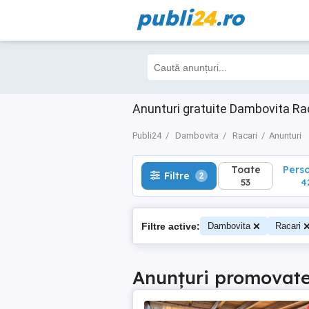
publi
24
.ro
Toate
Perso
Filtre
2
53
42
Anunturi gratuite Dambovita Ra
Publi24
Dambovita
Racari
Anunturi
Toate
Pers
Filtre
2
53
4
Filtre active:
Dambovita
Racari
Anunțuri promovat