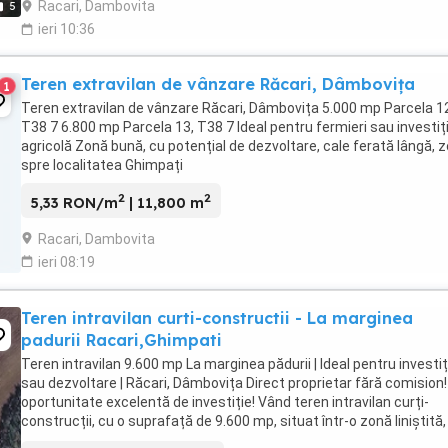
Racari, Dambovita
5
ieri 10:36
Teren extravilan de vânzare Răcari, Dâmbovița
1
Teren extravilan de vânzare Răcari, Dâmbovița 5.000 mp Parcela 1
T38 7 6.800 mp Parcela 13, T38 7 Ideal pentru fermieri sau investiț
agricolă Zonă bună, cu potențial de dezvoltare, cale ferată lângă, 
spre localitatea Ghimpați
2
2
5,33 RON/m
| 11,800 m
Racari, Dambovita
ieri 08:19
Teren intravilan curti-constructii - La marginea
padurii Racari,Ghimpati
Teren intravilan 9.600 mp La marginea pădurii | Ideal pentru investiț
sau dezvoltare | Răcari, Dâmbovița Direct proprietar fără comision!
oportunitate excelentă de investiție! Vând teren intravilan curți-
construcții, cu o suprafață de 9.600 mp, situat într-o zonă liniștită,
chiar la marginea ...