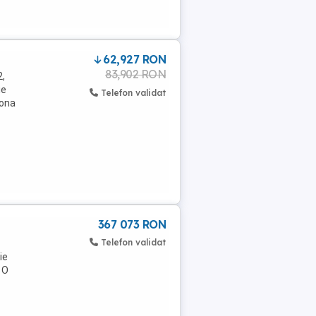
62,927 RON
83,902 RON
2,
ie
Telefon validat
zona
367 073 RON
Telefon validat
ie
 O