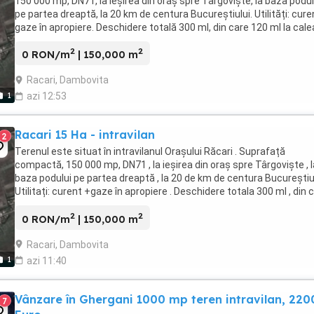
150 000 mp, DN71, la ieșirea din oraș spre Târgoviște, la baza podul
pe partea dreaptă, la 20 km de centura Bucureștiului. Utilități: cure
gaze în apropiere. Deschidere totală 300 ml, din care 120 ml la cale
ferată activă. ...
2
2
0 RON/m
| 150,000 m
Racari, Dambovita
1
azi 12:53
Racari 15 Ha - intravilan
2
Terenul este situat în intravilanul Orașului Răcari . Suprafață
compactă, 150 000 mp, DN71 , la ieșirea din oraș spre Târgoviște , l
baza podului pe partea dreaptă , la 20 de km de centura Bucureștiul
Utilitați: curent +gaze în apropiere . Deschidere totala 300 ml , din 
120 ml la calea ferată ...
2
2
0 RON/m
| 150,000 m
Racari, Dambovita
1
azi 11:40
Vânzare în Ghergani 1000 mp teren intravilan, 220
7