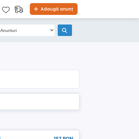
Adaugă anunț
,
157 RON