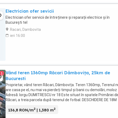
Electrician ofer sevicii
Electrician ofer servicii de întreținere și reparații electrice și în
București tel
Racari, Dambovita
ieri 16:00
Vând teren 1360mp Răcari Dâmbovița, 25km de
1
Bucuresti
Proprietar, vând teren Răcari, Dâmbovița. Teren 1360mp, Terenul n
are casa pe el, nu mai va pierdeți timpul și banii cu demolări, moloz 
Adresă: Iorgu DUMITRESCU nr 18 Este situat în spatele Primăriei di
Răcari, a treia parcela după terenul de fotbal. DESCHIDERE DE 18M
Doua caii de acces Toate ...
2
2
136,8 RON/m
| 1,380 m