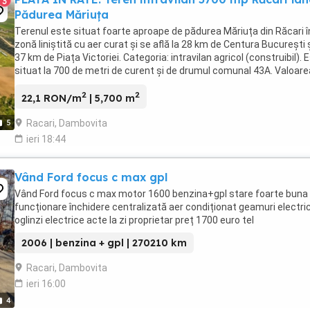
3
Pădurea Măriuța
Terenul este situat foarte aproape de pădurea Măriuța din Răcari î
zonă liniștită cu aer curat și se află la 28 km de Centura București ș
37 km de Piața Victoriei. Categoria: intravilan agricol (construibil). 
situat la 700 de metri de curent și de drumul comunal 43A. Valoare
va ...
2
2
22,1 RON/m
| 5,700 m
Racari, Dambovita
5
ieri 18:44
Vând Ford focus c max gpl
Vând Ford focus c max motor 1600 benzina+gpl stare foarte buna
funcționare închidere centralizată aer condiționat geamuri electri
oglinzi electrice acte la zi proprietar preț 1700 euro tel
2006 | benzina + gpl | 270210 km
Racari, Dambovita
ieri 16:00
4