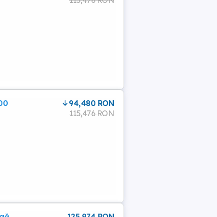
00
94,480 RON
115,476 RON
ngă
125 974 RON