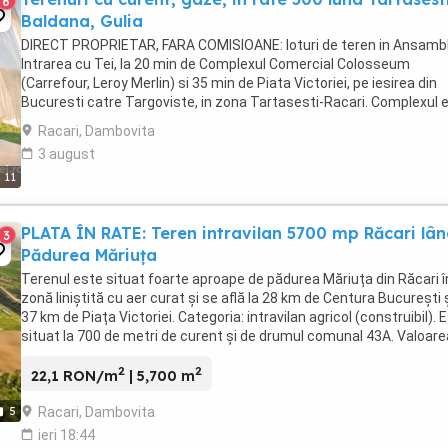
6
Baldana, Gulia
DIRECT PROPRIETAR, FARA COMISIOANE: loturi de teren in Ansambl
Intrarea cu Tei, la 20 min de Complexul Comercial Colosseum
(Carrefour, Leroy Merlin) si 35 min de Piata Victoriei, pe iesirea din
Bucuresti catre Targoviste, in zona Tartasesti-Racari. Complexul 
dispus pe 6 strazi (Magnoliei, Artarului, ...
Racari, Dambovita
3 august
11
PLATA ÎN RATE: Teren intravilan 5700 mp Răcari lâ
3
Pădurea Măriuța
Terenul este situat foarte aproape de pădurea Măriuța din Răcari î
zonă liniștită cu aer curat și se află la 28 km de Centura București ș
37 km de Piața Victoriei. Categoria: intravilan agricol (construibil). 
situat la 700 de metri de curent și de drumul comunal 43A. Valoare
va ...
2
2
22,1 RON/m
| 5,700 m
Racari, Dambovita
5
ieri 18:44