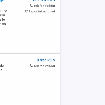
Telefon validat
ntr-o
Repostat automat
i la
Este
a sa
8 923 RON
 de
Telefon validat
ce