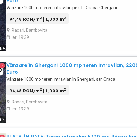
Euro
Vânzare 1000 mp teren intravilan pe str. Oraca, Ghergani
2
2
94,48 RON/m
| 1,000 m
Racari, Dambovita
ieri 19:39
4
Vânzare în Ghergani 1000 mp teren intravilan, 220
7
Euro
Vânzare 1000 mp teren intravilan în Ghergani, str. Oraca
2
2
94,48 RON/m
| 1,000 m
Racari, Dambovita
ieri 19:39
4
PLATA ÎN RATE: Teren intravilan 5700 mp Răcari lâ