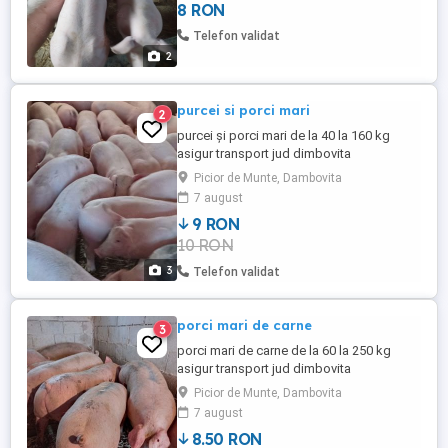
8 RON
Telefon validat
2
purcei si porci mari
2
purcei și porci mari de la 40 la 160 kg
asigur transport jud dimbovita
Picior de Munte, Dambovita
7 august
9 RON
10 RON
3
Telefon validat
porci mari de carne
3
porci mari de carne de la 60 la 250 kg
asigur transport jud dimbovita
Picior de Munte, Dambovita
7 august
8.50 RON