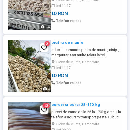
Picior de Munte, Dambovita
pe wathapp.
ieri 11:17
10 RON
Telefon validat
10
piatra de munte
2
aduc la comanda piatra de munte, nisip ,
margaritar. Mai multe relatii la tel.
Picior de Munte, Dambovita
ieri 11:17
10 RON
Telefon validat
3
purcei si porci 25-170 kg
13
purcei de carne de la 25 la 170kg detalii la
telefon asiguram transport peste 10 buc
pretul este cel afisat
Picior de Munte, Dambovita