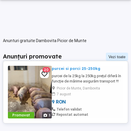
Anunturi gratuite Dambovita Picior de Munte
Anunțuri promovate
Vezi toate
purcei si porci 25-250kg
20
purcei de la 25kg la 250kg prețul diferă în
funcție de mărime asigurăm transport !!!
prețul pornește de la 500 de lei
Picior de Munte, Dambovita
7 august
9 RON
Telefon validat
Repostat automat
Promovat
3