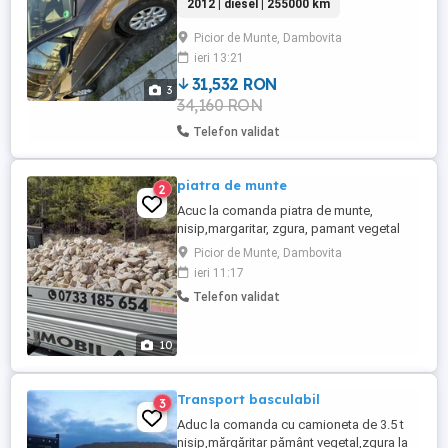
2012 | diesel | 255000 km
senzori fata spate, pilot automat, lumini
automate, comenzi pe volan, propietar,
Picior de Munte, Dambovita
adus personal din Germania in iulie 2025
ieri 13:21
Mai multe detalii la telefon
31,532 RON
3
34,160 RON
Telefon validat
piatra de munte
2
Acuc la comanda piatra de munte,
nisip,margaritar, zgura, pamant vegetal
Picior de Munte, Dambovita
ieri 11:17
Telefon validat
10
Transport basculabil
3
Aduc la comanda cu camioneta de 3.5 t
nisip,mărgăritar pământ vegetal,zgura la