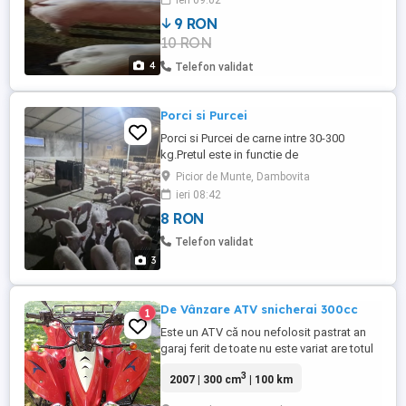
ieri 09:02
9 RON
10 RON
4
Telefon validat
Porci si Purcei
Porci si Purcei de carne intre 30-300
kg.Pretul este in functie de
greutate.Asiguram si transport la
Picior de Munte, Dambovita
nevoie.Mai multe detalii la tel
ieri 08:42
8 RON
Telefon validat
3
De Vânzare ATV snicherai 300cc
1
Este un ATV că nou nefolosit pastrat an
garaj ferit de toate nu este variat are totul
an stare de funcționare cadru negru corb
3
2007 | 300 cm
| 100 km
lucios carene roșii tip sport tobe de
evacuare Acrapovik sună frumos bum