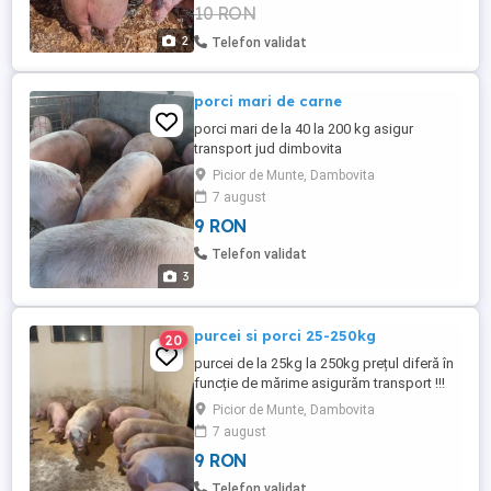
10 RON
2
Telefon validat
porci mari de carne
porci mari de la 40 la 200 kg asigur
transport jud dimbovita
Picior de Munte, Dambovita
7 august
9 RON
Telefon validat
3
purcei si porci 25-250kg
20
purcei de la 25kg la 250kg prețul diferă în
funcție de mărime asigurăm transport !!!
prețul pornește de la 500 de lei
Picior de Munte, Dambovita
7 august
9 RON
Telefon validat