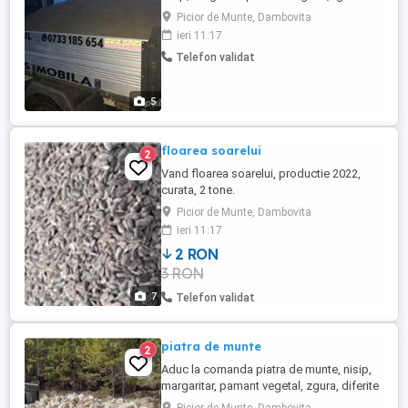
preturi avantajoase.
Picior de Munte, Dambovita
ieri 11:17
Telefon validat
5
floarea soarelui
2
Vand floarea soarelui, productie 2022,
curata, 2 tone.
Picior de Munte, Dambovita
ieri 11:17
2 RON
3 RON
7
Telefon validat
piatra de munte
2
Aduc la comanda piatra de munte, nisip,
margaritar, pamant vegetal, zgura, diferite
utilaje agricole. Mai multe detalii si poze