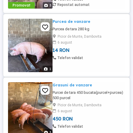
Repostat automat
Promovat
3
Purcea de vanzare
Purcea de tara 280 kg
Picior de Munte, Dambovita
6 august
14 RON
Telefon validat
1
Grasuni de vanzare
Purcei de tara 450 bucata(purcel+purcea)
500 purcel
Picior de Munte, Dambovita
6 august
450 RON
Telefon validat
3