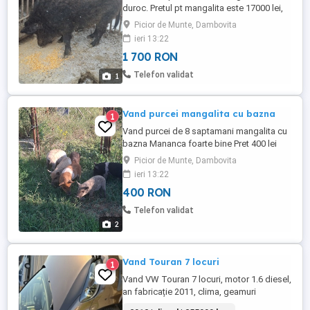
duroc. Pretul pt mangalita este 17000 lei,
iar pt duroc 1600 lei
Picior de Munte, Dambovita
ieri 13:22
1 700 RON
Telefon validat
1
Vand purcei mangalita cu bazna
1
Vand purcei de 8 saptamani mangalita cu
bazna Mananca foarte bine Pret 400 lei
bucata
Picior de Munte, Dambovita
ieri 13:22
400 RON
Telefon validat
2
Vand Touran 7 locuri
1
Vand VW Touran 7 locuri, motor 1.6 diesel,
an fabricație 2011, clima, geamuri
electrice fata spate, închidere centralizata,