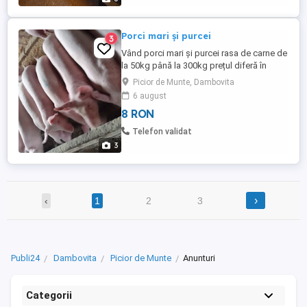
Porci mari și purcei
3
Vând porci mari și purcei rasa de carne de
la 50kg până la 300kg prețul diferă în
funcție de mărime pentru mai multe detalii
Picior de Munte, Dambovita
sunați
6 august
8 RON
Telefon validat
3
›
‹
1
2
3
Publi24
Dambovita
Picior de Munte
Anunturi
Categorii