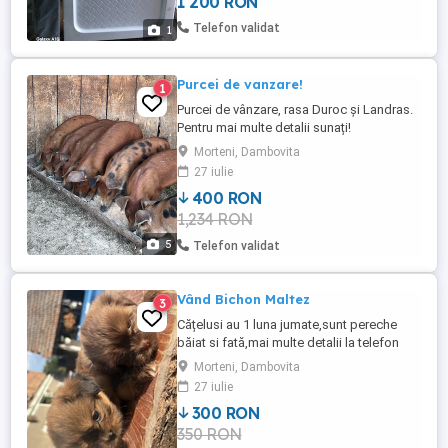
1 200 RON
Telefon validat
1
Purcei de vanzare!
1
Purcei de vânzare, rasa Duroc și Landras.
Pentru mai multe detalii sunați!
Morteni, Dambovita
27 iulie
400 RON
1,234 RON
5
Telefon validat
Vând Bichon Maltez
3
Cățelusi au 1 luna jumate,sunt pereche
băiat si fată,mai multe detalii la telefon
Morteni, Dambovita
27 iulie
300 RON
350 RON