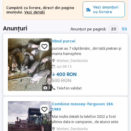
Vezi anunțuri
Cumpără cu livrare, direct din pagina
cu livrare
anunțului.
Vezi detalii
Anunțuri
20
50
Anunțuri pe pagină:
Vând purcei
purceii au 7 săptămâni , din tată pietran și
mama hamsphire.
Morteni, Dambovita
azi 08:13
400 RON
500 RON
3
Telefon validat
Combina massey-ferguson 186
1980
Mai multe detalii la telefon 2022 a fost
ultima data in campanie , de atunci este
pe dreapta. Aștept oferte
Morteni, Dambovita