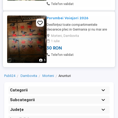
Telefon validat
Porumbei Voiajori 2026
Desființez toate compartimentele
deoarece plec in Germania și nu mai are
cine să se ocupe , porumbei sunt zburați ,
Morteni, Dambovita
cei interesați mă puteți contacta la telefon
1 iulie
30 RON
Telefon validat
3
Publi24
Dambovita
Morteni
Anunturi
Categorii
Subcategorii
Județe