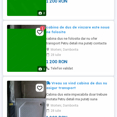
1 200 RON
2
cabina de dus de vinzare este noua
1
ne folosita
cabina dus ne folosita dar nu ofer
transport Petru detali ma puteți contacta
Morteni, Dambovita
28 iulie
1 200 RON
Telefon validat
1
Vreau sa vind cabina de dus nu
asigur transport
Cabina dus este impecabila doar trebuie
motata Petru detali ma puteți suna
Morteni, Dambovita
28 iulie