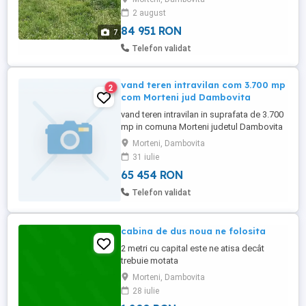
suprafata. Ingradit cu sipca metalica
2 august
,laterale cu panouri zincate. Pe teren se
regaseste si o magazie mare ...
84 951 RON
7
Telefon validat
vand teren intravilan com 3.700 mp
2
com Morteni jud Dambovita
vand teren intravilan in suprafata de 3.700
mp in comuna Morteni judetul Dambovita
documentati cadastrala intocmita
Morteni, Dambovita
31 iulie
65 454 RON
Telefon validat
cabina de dus noua ne folosita
2 metri cu capital este ne atisa decât
trebuie motata
Morteni, Dambovita
28 iulie