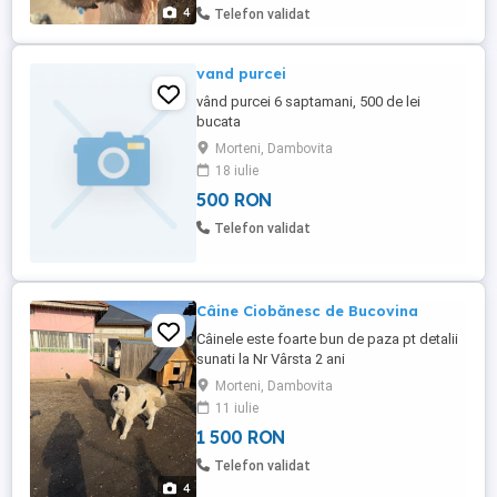
4
Telefon validat
vand purcei
vând purcei 6 saptamani, 500 de lei
bucata
Morteni, Dambovita
18 iulie
500 RON
Telefon validat
Câine Ciobănesc de Bucovina
Câinele este foarte bun de paza pt detalii
sunati la Nr Vârsta 2 ani
Morteni, Dambovita
11 iulie
1 500 RON
Telefon validat
4