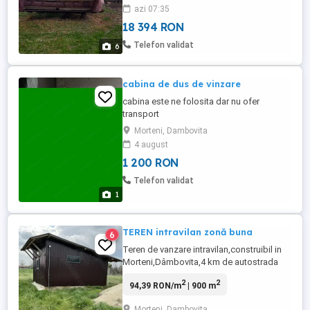
azi 07:35
18 394 RON
Telefon validat
6
cabina de dus de vinzare
cabina este ne folosita dar nu ofer
transport
Morteni, Dambovita
4 august
1 200 RON
Telefon validat
1
TEREN intravilan zonă buna
6
Teren de vanzare intravilan,construibil in
Morteni,Dâmbovita,4 km de autostrada
Buc Pitesti,13km de Gaesti,40 km de
2
2
94,39 RON/m
| 900 m
Pitesti si 80 de Bucuresti.Zona buna
aproape de centru pozitie linistita, 900 m
Morteni, Dambovita