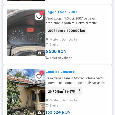
Logan 1.5dci 2007
1
Vand Logan 1.5 dci, 2007 cu ceva
probleme la pornire. Servo-directie,
închidere centralizată, geamuri față
2007 | diesel | 200000 km
electrice, două rânduri de roți vară-iarnă
,plus alte piese noi. Nu are AC. Mașina are
Morteni, Dambovita
ambreiajul schimbat în noiembrie 2025
9 iulie
plus uleiul si filtrele. Prețul este negociabil.
6 500 RON
5
Telefon validat
Casa de vanzare
1
Casă de vânzare în Morteni ideală pentru
renovare sau construcție nouă! Se vinde
casă situată în comuna Morteni, într-o
2
2
20 RON/m
| 6,675 m
zonă liniștită, perfectă pentru cei care își
doresc relaxare și aer curat. Proprietatea
Morteni, Dambovita
dispune de curent electric Fântână proprie
9 iulie
în curte Teren generos, potrivit pentru
grădină, ...
130 324 RON
5