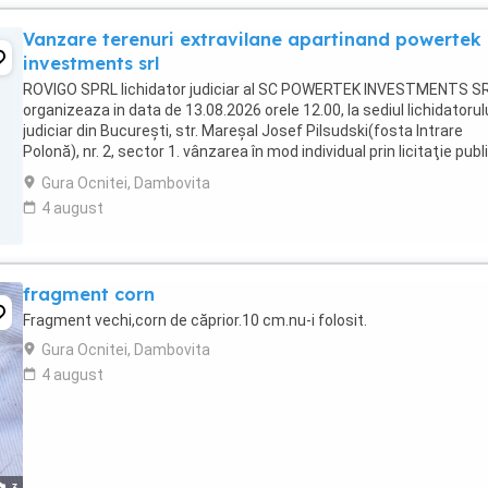
Vanzare terenuri extravilane apartinand powertek
investments srl
ROVIGO SPRL lichidator judiciar al SC POWERTEK INVESTMENTS S
organizeaza in data de 13.08.2026 orele 12.00, la sediul lichidatorul
judiciar din Bucureşti, str. Mareşal Josef Pilsudski(fosta Intrare
Polonă), nr. 2, sector 1. vânzarea în mod individual prin licitaţie publ
deschisă ascendentă cu ...
Gura Ocnitei, Dambovita
4 august
fragment corn
Fragment vechi,corn de căprior.10 cm.nu-i folosit.
Gura Ocnitei, Dambovita
4 august