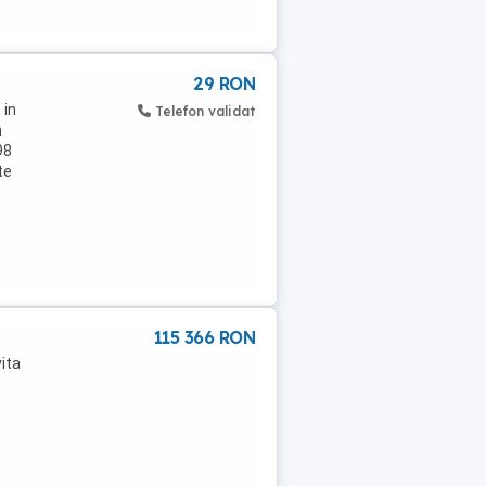
29 RON
 in
Telefon validat
n
98
te
115 366 RON
ita