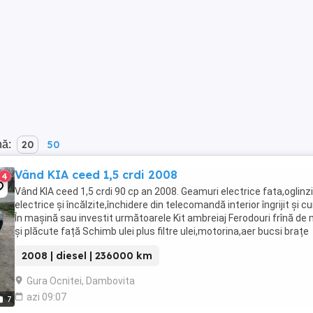
nă:
20
50
Vând KIA ceed 1,5 crdi 2008
4
Vând KIA ceed 1,5 crdi 90 cp an 2008. Geamuri electrice fata,oglinzi
electrice și încălzite,închidere din telecomandă interior îngrijit și cu
În mașină sau investit următoarele Kit ambreiaj Ferodouri frînă de
și plăcute față Schimb ulei plus filtre ulei,motorina,aer bucsi brațe
spate susținere ...
2008 | diesel | 236000 km
Gura Ocnitei, Dambovita
azi 09:07
7