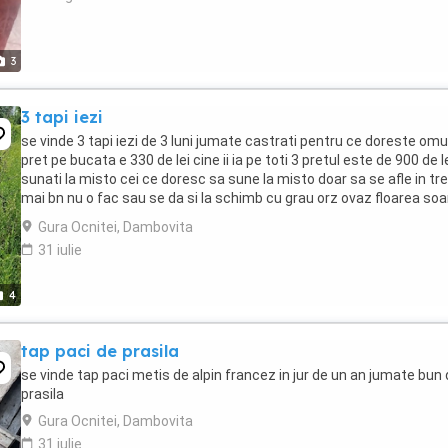
3
3 tapi iezi
se vinde 3 tapi iezi de 3 luni jumate castrati pentru ce doreste omu
pret pe bucata e 330 de lei cine ii ia pe toti 3 pretul este de 900 de l
sunati la misto cei ce doresc sa sune la misto doar sa se afle in tr
mai bn nu o fac sau se da si la schimb cu grau orz ovaz floarea soa
purcei
Gura Ocnitei, Dambovita
31 iulie
4
tap paci de prasila
se vinde tap paci metis de alpin francez in jur de un an jumate bun
prasila
Gura Ocnitei, Dambovita
31 iulie