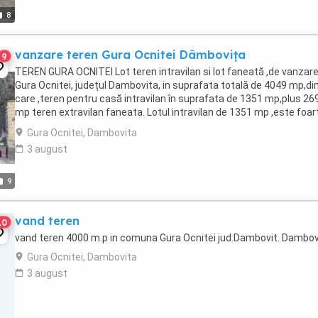
8
vanzare teren Gura Ocnitei Dâmbovița
9
TEREN GURA OCNITEI Lot teren intravilan si lot faneată ,de vanzare
Gura Ocnitei, județul Dambovita, in suprafata totală de 4049 mp,di
care ,teren pentru casă intravilan în suprafata de 1351 mp,plus 26
mp teren extravilan faneata. Lotul intravilan de 1351 mp ,este foar
potrivit pentru constructie ...
Gura Ocnitei, Dambovita
3 august
9
vand teren
10
vand teren 4000 m.p in comuna Gura Ocnitei jud.Dambovit. Dambov
Gura Ocnitei, Dambovita
3 august