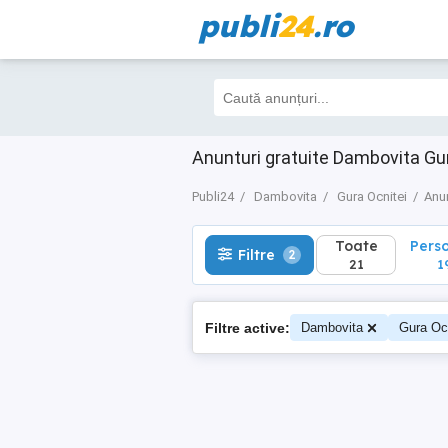
publi
24
.ro
Toate
Perso
Filtre
2
21
19
Anunturi gratuite Dambovita Gu
Publi24
Dambovita
Gura Ocnitei
Anun
Toate
Pers
Filtre
2
21
1
Filtre active:
Dambovita
Gura Ocn