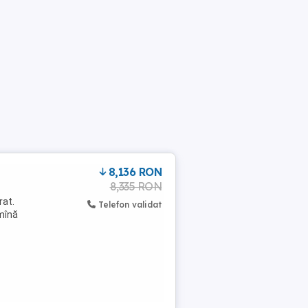
8,136 RON
8,335 RON
rat.
Telefon validat
 mînă