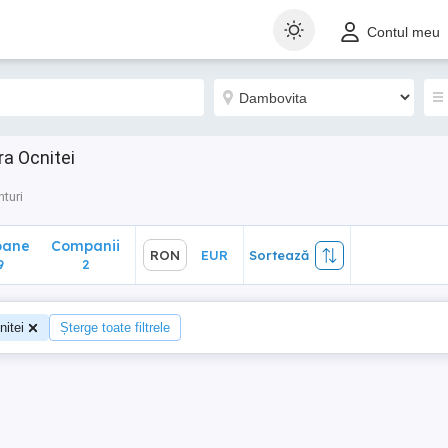
ane
Companii
RON
EUR
Sortează
Contul meu
2
ra Ocnitei
turi
oane
Companii
RON
EUR
Sortează
9
2
itei
Șterge toate filtrele