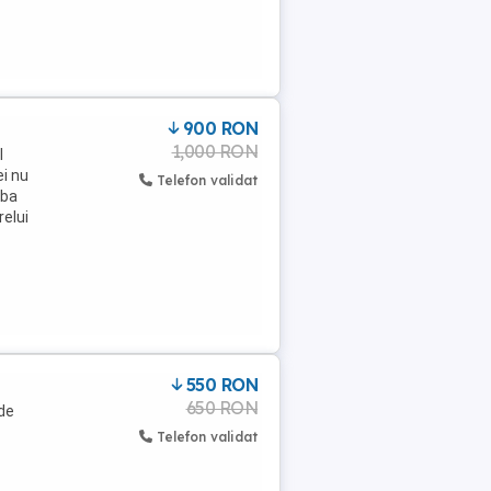
900 RON
1,000 RON
l
ei nu
Telefon validat
eba
relui
550 RON
650 RON
 de
Telefon validat