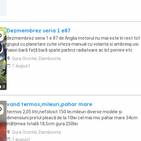
Dezmembrez seria 1 e87
dezmembrez seria 1 e 87 de Anglia motorul nu mai este în rest tot
grupul cu planetare cutie viteza manual cu volanta si ambreiaj usi
haion bară față bară spate parbriz radiatoare ac kit pornire etc
Gura Ocnitei, Dambovita
1 august
5
vand termos,mileuri,pahar mare
termos 2,05 litri,nefolosit.150 lei.mileuri diverse modele și
dimensiuni.pretul pleacă de la 10lei cel mai mic.pahar mare 34cm
înălțimea totală 18,5cm gura.250lei.
Gura Ocnitei, Dambovita
1 august