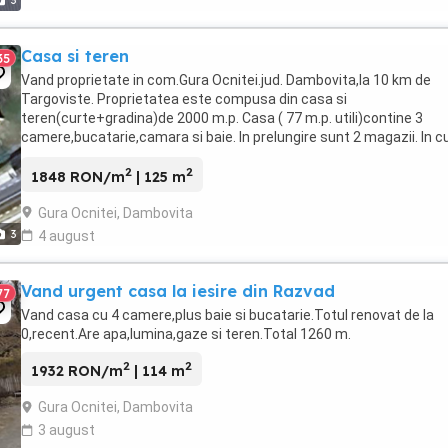
3
Casa si teren
35
Vand proprietate in com.Gura Ocnitei.jud. Dambovita,la 10 km de
Targoviste. Proprietatea este compusa din casa si
teren(curte+gradina)de 2000 m.p. Casa ( 77 m.p. utili)contine 3
camere,bucatarie,camara si baie. In prelungire sunt 2 magazii. In c
este un garaj pe structura metalica. Toate utilitatile ...
2
2
1848 RON/m
| 125 m
Gura Ocnitei, Dambovita
3
4 august
Vand urgent casa la iesire din Razvad
77
Vand casa cu 4 camere,plus baie si bucatarie.Totul renovat de la
0,recent.Are apa,lumina,gaze si teren.Total 1260 m.
2
2
1932 RON/m
| 114 m
Gura Ocnitei, Dambovita
3 august