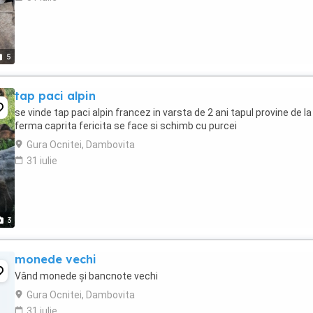
5
tap paci alpin
se vinde tap paci alpin francez in varsta de 2 ani tapul provine de la
ferma caprita fericita se face si schimb cu purcei
Gura Ocnitei, Dambovita
31 iulie
3
monede vechi
Vând monede și bancnote vechi
Gura Ocnitei, Dambovita
31 iulie