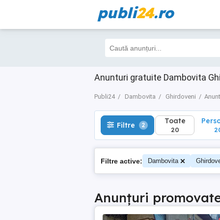
publi
24
.ro
Toate
Perso
Filtre
2
20
20
Anunturi gratuite Dambovita Gh
Publi24
Dambovita
Ghirdoveni
Anunt
Toate
Pers
Filtre
2
20
2
Filtre active:
Dambovita
Ghirdov
Anunțuri promovat