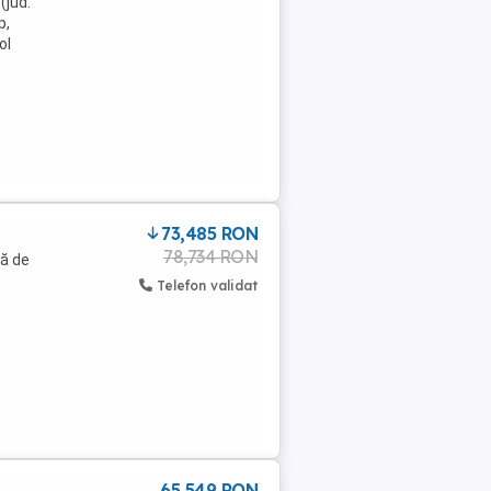
(jud.
p,
ol
73,485 RON
78,734 RON
ță de
Telefon validat
65 549 RON