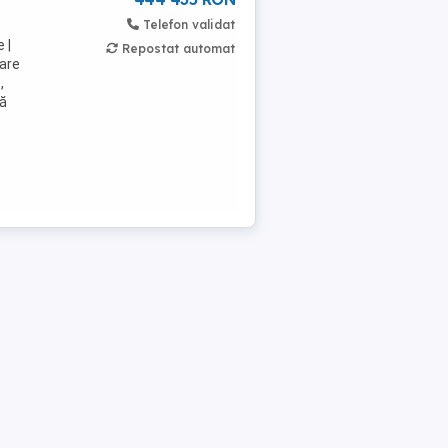
Telefon validat
 |
Repostat automat
are
,
ță