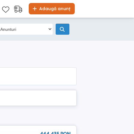
Adaugă anunț
444 435 RON