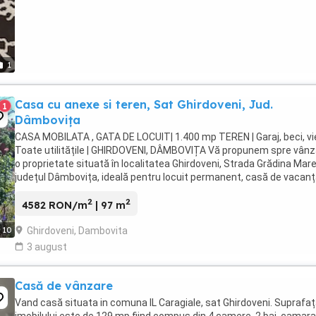
1
Casa cu anexe si teren, Sat Ghirdoveni, Jud.
1
Dâmbovița
CASA MOBILATA , GATA DE LOCUIT| 1.400 mp TEREN | Garaj, beci, vie
Toate utilitățile | GHIRDOVENI, DÂMBOVIȚA Vă propunem spre vânz
o proprietate situată în localitatea Ghirdoveni, Strada Grădina Mare
județul Dâmbovița, ideală pentru locuit permanent, casă de vacan
sau gospodărie. Teren ...
2
2
4582 RON/m
| 97 m
Ghirdoveni, Dambovita
10
3 august
Casă de vânzare
Vand casă situata in comuna IL Caragiale, sat Ghirdoveni. Suprafa
imobilului este de 129 mp fiind compus din 4 camere, 2 bai, camara