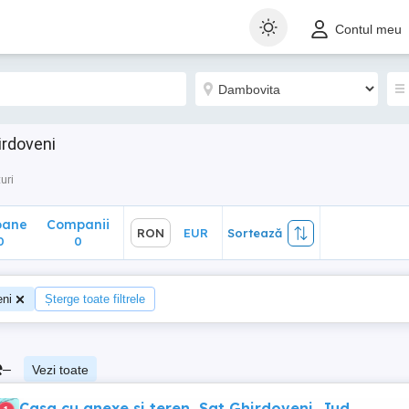
ane
Companii
RON
EUR
Sortează
Contul meu
0
irdoveni
uri
oane
Companii
RON
EUR
Sortează
0
0
eni
Șterge toate filtrele
e
–
Vezi toate
Casa cu anexe si teren, Sat Ghirdoveni, Jud.