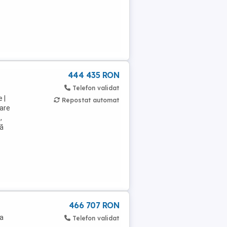
444 435 RON
Telefon validat
 |
Repostat automat
are
,
ță
466 707 RON
ța
Telefon validat