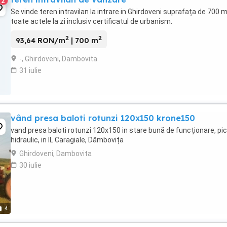
2
Se vinde teren intravilan la intrare in Ghirdoveni suprafața de 700 m
toate actele la zi inclusiv certificatul de urbanism.
2
2
93,64 RON/m
| 700 m
-, Ghirdoveni, Dambovita
31 iulie
vând presa baloti rotunzi 120x150 krone150
vand presa baloti rotunzi 120x150 in stare bună de funcționare, pi
hidraulic, in IL Caragiale, Dâmbovița
Ghirdoveni, Dambovita
30 iulie
4