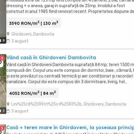
dressing + o anexa, garaj in suprafață de 25mp. Imobilul a fost
construit in anul 1985 fiind renovat recent. Proprietatea dispune d
livada in suprafață de 1700 ...
2
2
3590 RON/m
| 130 m
Ghirdoveni, Dambovita
8
3 august
Vând casă în Ghirdoveni Dambovita
3
Vând casă în Ghirdoveni Dambovita suprafață 84 mp, teren 1500 m
compusă din: Corpul unu este compus din dormitor, baie , cămară, 
și este prevăzut cu centrală termică și aer condiționat și racordat 
canalizare. Corpul doi este compus din 3 dormitoare, living, hol ,
cămară, beci, aici încălzirea ...
2
2
4052 RON/m
| 84 m
Lini%25c8%2599tit%25c4%2583%2b, Ghirdoveni, Dambovita
5
3 august
Casă + teren mare în Ghirdoveni, la șoseaua princi
5