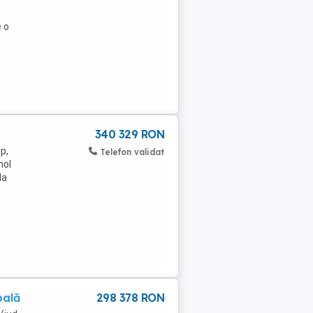
e o
340 329 RON
p,
Telefon validat
hol
la
pală
298 378 RON