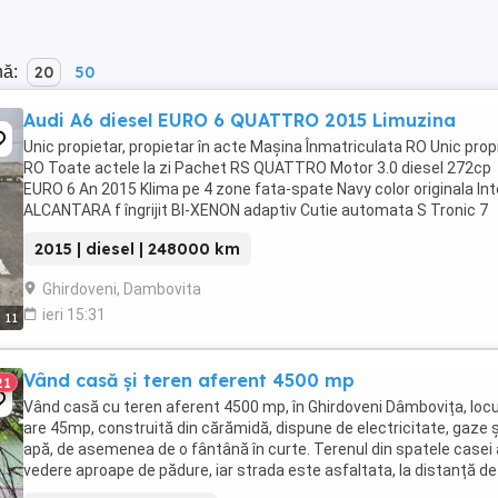
nă:
20
50
Audi A6 diesel EURO 6 QUATTRO 2015 Limuzina
Unic propietar, propietar în acte Mașina Înmatriculata RO Unic prop
RO Toate actele la zi Pachet RS QUATTRO Motor 3.0 diesel 272cp
EURO 6 An 2015 Klima pe 4 zone fata-spate Navy color originala Int
ALCANTARA f îngrijit BI-XENON adaptiv Cutie automata S Tronic 7
viteze Line Assist FRONT ...
2015 | diesel | 248000 km
Ghirdoveni, Dambovita
ieri 15:31
11
Vând casă și teren aferent 4500 mp
21
Vând casă cu teren aferent 4500 mp, în Ghirdoveni Dâmbovița, loc
are 45mp, construită din cărămidă, dispune de electricitate, gaze ș
apă, de asemenea de o fântână în curte. Terenul din spatele casei 
vedere aproape de pădure, iar strada este asfaltata, la distanță de
Moreni de 5km.Relații la ...