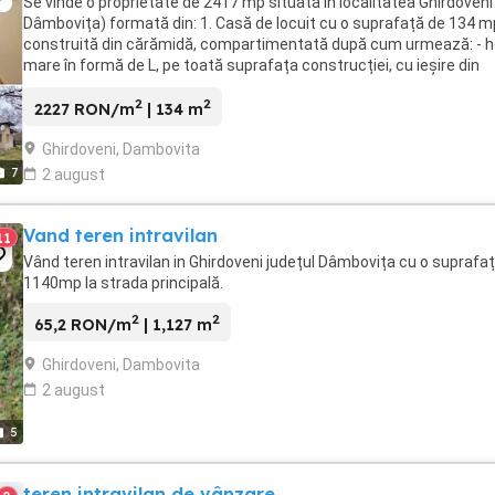
Se vinde o proprietate de 2417 mp situată în localitatea Ghirdoveni 
Dâmbovița) formată din: 1. Casă de locuit cu o suprafață de 134 m
construită din cărămidă, compartimentată după cum urmează: - h
mare în formă de L, pe toată suprafața construcției, cu ieșire din
fiecare cameră - living ...
2
2
2227 RON/m
| 134 m
Ghirdoveni, Dambovita
7
2 august
Vand teren intravilan
11
Vând teren intravilan in Ghirdoveni județul Dâmbovița cu o suprafa
1140mp la strada principală.
2
2
65,2 RON/m
| 1,127 m
Ghirdoveni, Dambovita
2 august
5
teren intravilan de vânzare