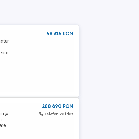
68 315 RON
ietar
erior
288 690 RON
uința
Telefon validat
i
are