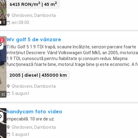
2
2
6415 RON/m
| 45 m
Ghirdoveni, Dambovita
1
ieri 08:00
Wv golf 5 de vânzare
2
Titlu: Golf 5 1.9 TDI trapă, scaune încălzite, senzori parcare foarte
întreținut Descriere: Vând Volkswagen Golf Mk5, an 2005, motoriza
1.9 TDI, cunoscută pentru fiabilitate și consum redus. Mașina
funcționează foarte bine, motorul trage bine și este economic. A f
întreținută și folosită zilnic ...
2005 | diesel | 435000 km
Ghirdoveni, Dambovita
5 august
11
handycam foto video
impecabilă. 10 ore de uz.
Ghirdoveni, Dambovita
5 august