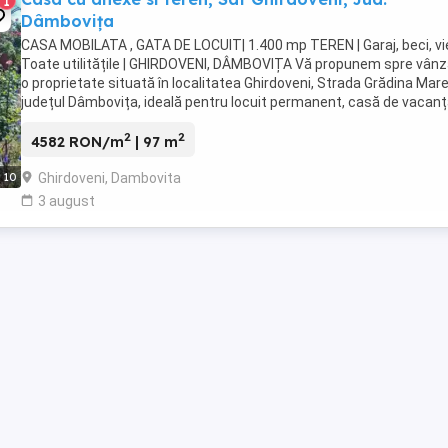
1
Dâmbovița
CASA MOBILATA , GATA DE LOCUIT| 1.400 mp TEREN | Garaj, beci, vie
Toate utilitățile | GHIRDOVENI, DÂMBOVIȚA Vă propunem spre vânz
o proprietate situată în localitatea Ghirdoveni, Strada Grădina Mare
județul Dâmbovița, ideală pentru locuit permanent, casă de vacan
sau gospodărie. Teren ...
2
2
4582 RON/m
| 97 m
Ghirdoveni, Dambovita
10
3 august