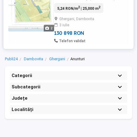
mp ( 32m x 300m ) - 10.000 mp ( 56m x
2
2
5,24 RON/m
| 25,000 m
178m ...
Ghergani, Dambovita
3 iulie
2
130 898 RON
Telefon validat
Publi24
Dambovita
Ghergani
Anunturi
Categorii
Subcategorii
Județe
Localități