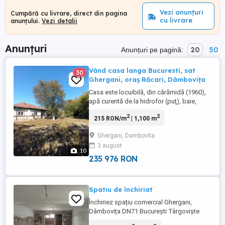
Vezi anunțuri
Cumpără cu livrare, direct din pagina
cu livrare
anunțului.
Vezi detalii
Anunțuri
20
50
Anunțuri pe pagină:
Vând casa langa Bucuresti, sat
30
Ghergani, oraş Răcari, Dâmboviţa
Casa este locuibilă, din cărămidă (1960),
apă curentă de la hidrofor (puţ), baie,
boiler, fosă septică. Gaze si canalizare la
2
2
215 RON/m
| 1,100 m
poartă. Terenul intravilan este de 1.100 de
metri pătraţi, cu deschidere de 20,43 de
Ghergani, Dambovita
metri pătraţi, situat în planul 2 faţă de
3 august
DN71 (zonă liniştită).
10
235 976 RON
Spatiu de închiriat
Închiriez spațiu comercial Ghergani,
Dâmbovița DN71 București Târgoviște
Ofer spre închiriere spațiu comercial cu