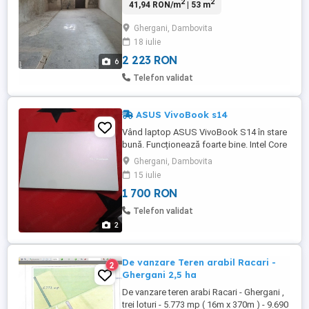
2
2
41,94 RON/m
| 53 m
suprafața de 53 mp, situat stradal pe
DN71 București Târgoviște, în localitatea
Ghergani, Dambovita
Ghergani, județul Dâmbovița. Avantaje: -
18 iulie
Vizibilitate foarte bună la șoseaua
principală; - Acces direct ...
2 223 RON
6
Telefon validat
ASUS VivoBook s14
Vând laptop ASUS VivoBook S14 în stare
bună. Funcționează foarte bine. Intel Core
i5-1135G7 8 GB RAM SSD 256 GB Ecran
Ghergani, Dambovita
14" Intel Iris Xe Graphics Laptopul are
15 iulie
zgârieturi pe partea de jos, dar
1 700 RON
funcționează fără probleme. Se vinde fără
încărcător.
Telefon validat
2
De vanzare Teren arabil Racari -
2
Ghergani 2,5 ha
De vanzare teren arabi Racari - Ghergani ,
trei loturi - 5.773 mp ( 16m x 370m ) - 9.690