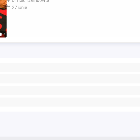
Dimoiu, Dambovita
27 iunie
3