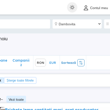
ane
Companii
RON
EUR
Sortează
Contul meu
2
moiu
oane
Companii
RON
EUR
Sortează
2
Șterge toate filtrele
e
–
Vezi toate
Brichete lemn cantitati mari, pret producator,