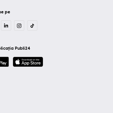
ne pe
licația Publi24