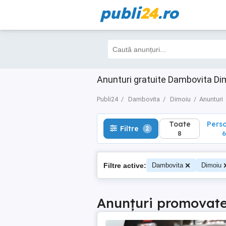
publi
24
.ro
Toate
Perso
Filtre
2
8
6
Anunturi gratuite Dambovita Di
Publi24
Dambovita
Dimoiu
Anunturi
Toate
Pers
Filtre
2
8
6
Filtre active:
Dambovita
Dimoiu
Anunțuri promovat