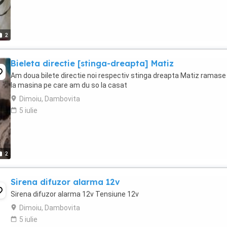
2
Bieleta directie [stinga-dreapta] Matiz
Am doua bilete directie noi respectiv stinga dreapta Matiz ramase
la masina pe care am du so la casat
Dimoiu, Dambovita
5 iulie
2
Sirena difuzor alarma 12v
Sirena difuzor alarma 12v Tensiune 12v
Dimoiu, Dambovita
5 iulie