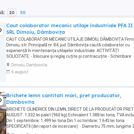
nă:
20
50
Caut colaborator mecanic utilaje industriale PFA II
SRL Dimoiu, Dâmbovița
CAUT COLABORATOR MECANIC UTILAJE DIMOIU, DÂMBOVIȚA Firmă
Dimoiu, str. Principală nr. 84, jud. Dâmbovița caută colaborator cu
experiență în mentenanța utilajelor industriale. ACTIVITĂȚI
SOLICITATE: - Înlocuire și reglaj cuțite și contracuțite - Schimbare
rotoare de tăiere și piese rotative - Extracție ...
Dimoiu, Dambovita
6 august
Brichete lemn cantitati mari, pret producator,
Dambovita
BRICHETE CILINDRICE DIN LEMN, DIRECT DE LA PRODUCATOR PRET
AUGUST: 1.332 lei palet (960 kg) Echivalent 1.388 lei tona, TVA incl
Din 1 septembrie: 1.499 lei tona Din 1 octombrie: 1.643 lei tona
SPECIFICATII (din raport de incercare): - Diametru 75 mm, lungime 
340 mm - Putere calorica superioara ...