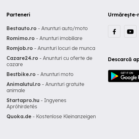
Parteneri
Urmărește-
Bestauto.ro
- Anunturi auto/moto
Romimo.ro
- Anunturi imobiliare
Romjob.ro
- Anunturi locuri de munca
Cazare24.ro
- Anunturi cu oferte de
Descarcă ap
cazare
Bestbike.ro
- Anunturi moto
Animalutul.ro
- Anunturi gratuite
animale
Startapro.hu
- Ingyenes
Apróhirdetés
Quoka.de
- Kostenlose Kleinanzeigen