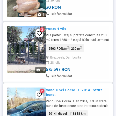
30 iulie
sacrificati. Suntem o familie mutata de la
30 RON
București, crestem animale si pasari în
principal pentru consumul nostru, în
Telefon validat
5
efective mici, ...
vanzari vile
3
Vila parter+ etaj suprafață construită 230
m2 teren 1250 m2 etajul 80 la sută terminat
2
2
2503 RON/m
| 230 m
Brezoaele, Dambovita
28 iulie
575 597 RON
10
Telefon validat
Vand Opel Corsa D -2014 -Stare
2
buna.
Vand Opel Corsa D ,an 2014,..1.3 ,in stare
buna de functionare,bine intretinuta,ideala
pentru oras cu un consum redus de
2014 | diesel | 118188 km
combustibil.Dotari si avantaje:aer