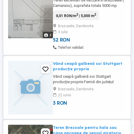
Teren extravilan de vanzare in Brezoaele (
Camarasu), suprafata totala 5000 mp
deschidere 32.85 metri.
2
2
0,01 RON/m
| 5,000 m
Brezoaele, Dambovita
3 iulie
2
52 RON
Telefon validat
Vând ceapă galbenă soi Stuttgart
producție proprie
Vând ceapă galbenă soi Stuttgart
producție proprie Fermă din județul
Dâmbovița oferă spre vânzare ceapă
Brezoaele, Dambovita
galbenă de calitate, cultivată în câmp
22 iunie
deschis, atent întreținută și recoltată la
3 RON
maturitate. Soi: Stuttgart Producție proprie
Potrivită pentru consum și depozitare
Disponibilă în cantități ...
Teren Brezoale pentru hala sau
casa aproape de sensul giratoriu