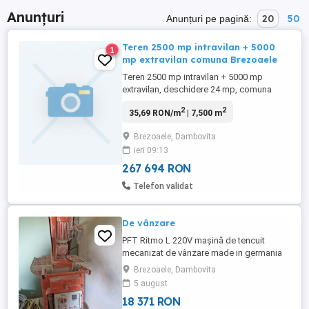
Anunțuri
20
50
Anunțuri pe pagină:
Teren 2500 mp intravilan + 5000
1
mp extravilan comuna Brezoaele
Teren 2500 mp intravilan + 5000 mp
extravilan, deschidere 24 mp, comuna
Brezoaele
2
2
35,69 RON/m
| 7,500 m
Brezoaele, Dambovita
ieri 09:13
267 694 RON
Telefon validat
De vânzare
PFT Ritmo L 220V mașină de tencuit
mecanizat de vânzare made in germania
folosită in stare bună pentru mai multe
Brezoaele, Dambovita
informații puteți să îmi scrieți pe e-mail
5 august
mulțumesc frumos.
18 371 RON