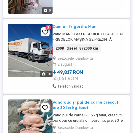
5
Camion frigorific Man
3
Vând MAN TGM FRIGORIFIC CU AGREGAT
FRIGOBLOK MAȘINA SE PREZINTĂ
IMPECABIL DIN TOATE PUNCTELE DE
2008 | diesel | 872000 km
VEDERE SA FĂCUT LA EA O REVIZIE
GENERALA SI SA SCHIMBAT ULEIUL
Brezoaele, Dambovita
(ADINOL ORIGINAL MAN) CU TOATE
2 august
FILTRELE, PLĂCUȚE DE FRANA FAȚĂ
SPATE SI CULISANTELE ,AMORTIZOARE
49,817 RON
10
FAȚĂ SPATE, ANVELOPE NOI FAȚĂ CU
55,061 RON
UNGHIUL DE ...
Telefon validat
Vând oua și pui de carne crescuti
bio 30 lei kg taiat
Vand pui de carne 3-3.5 kg taiat, crescuti
bio doar cu uruiala din porumb, preț 30 lei
kg taiat. Oua 30 buc - 50 lei. Livrare
Brezoaele, Dambovita
gratuita în București și Ilfov doar