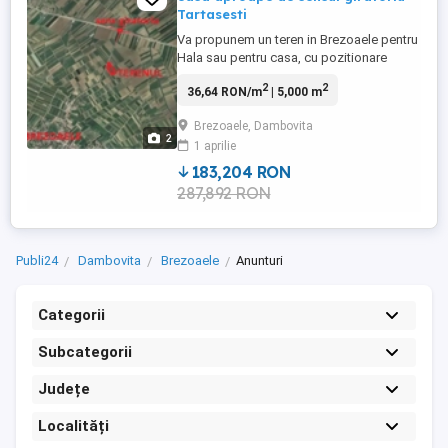
Tartasesti
Va propunem un teren in Brezoaele pentru
Hala sau pentru casa, cu pozitionare
strategica, aproape de sensul giratoriu
2
2
36,64 RON/m
| 5,000 m
spre Tartasesti-Slobozia Moara-Baldana.
Deschidere 25 m, suprafata 5000 mp,
Brezoaele, Dambovita
curent la 300 m.
2
1 aprilie
183,204 RON
287,892 RON
Publi24
Dambovita
Brezoaele
Anunturi
Categorii
Subcategorii
Județe
Localități