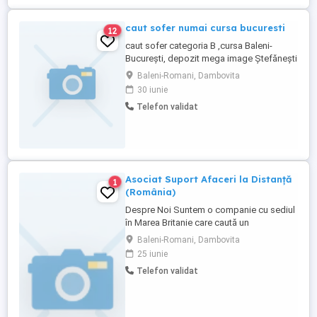
caut sofer numai cursa bucuresti
12
caut sofer categoria B ,cursa Baleni-
București, depozit mega image Ștefănești
si mega image popesti ofer 4000 lei.detali
Baleni-Romani, Dambovita
30 iunie
Telefon validat
Asociat Suport Afaceri la Distanță
1
(România)
Despre Noi Suntem o companie cu sediul
în Marea Britanie care caută un
profesionist de încredere în România
Baleni-Romani, Dambovita
pentru a oferi suport administrativ și de
25 iunie
afaceri la distanță. Aceasta este o
Telefon validat
oportunitate flexibilă part-time, potrivită
pentru cineva căruia îi place munca
organizată, comunică profesional ...