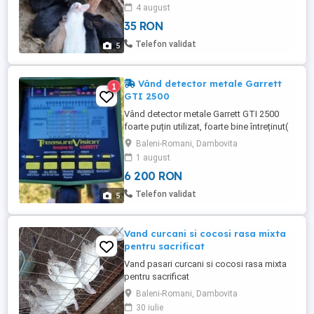
sunt rezistenți și știu să bea apă de la
4 august
dozator. Prețul pentru un pui este de 35
35 RON
ron la o lună. Prețul crește o dată cu
dimensiunea puiului. Mascul matur 85 ron.
Telefon validat
5
Femela matură 95 ...
Vând detector metale Garrett
1
GTI 2500
Vând detector metale Garrett GTI 2500
foarte puțin utilizat, foarte bine întreținut(
bobinele au fost înfășurate din primul
Baleni-Romani, Dambovita
minut).Are acte în regulă fiind declarat la
1 august
poliție.Se vinde cu acte in regulă la
6 200 RON
notariat. Detectorul afișează pe ecran
dimensiunea cât și adâncimea la care se
Telefon validat
5
află obiectul. ...
Vand curcani si cocosi rasa mixta
pentru sacrificat
Vand pasari curcani si cocosi rasa mixta
pentru sacrificat
Baleni-Romani, Dambovita
30 iulie