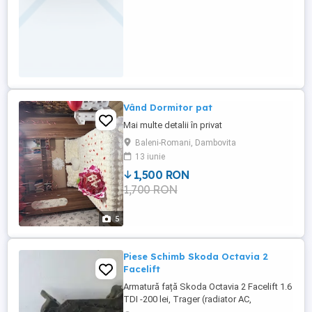
Vând Dormitor pat
Mai multe detalii în privat
Baleni-Romani, Dambovita
13 iunie
1,500 RON
1,700 RON
5
Piese Schimb Skoda Octavia 2
Facelift
Armatură față Skoda Octavia 2 Facelift 1.6
TDI -200 lei, Trager (radiator AC,
intercooler, radiator apă și