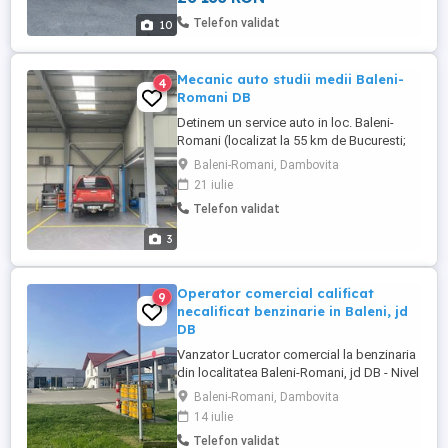
ploaie lumina presiune roti Volan piele cu
Telefon validat
10
comenzi 4 geamuri ...
Mecanic auto studii medii Baleni-
4
Romani DB
Detinem un service auto in loc. Baleni-
Romani (localizat la 55 km de Bucuresti;
43 km de Ploiesti si 20 km de Targoviste).
Baleni-Romani, Dambovita
Service-ul auto este format din statie ITP,
21 iulie
Mecanica, Geometrie si Vopsitorie. Postul
Telefon validat
liber este la Mecanica Putem colabora atat
in parteneriat cat si prin angajare directa.
3
Cerinte: - ...
Operator comercial calificat
9
necalificat benzinarie in Baleni, jd
DB
Vanzator Lucrator comercial la benzinaria
din localitatea Baleni-Romani, jd DB - Nivel
de studii calificat sau necalificat - Nivel de
Baleni-Romani, Dambovita
experienta cu sau fara experienta
14 iulie
Responsabilitati: - Alimentare cu GPL a
Telefon validat
autovehiculelor autorizate - Vânzarea de