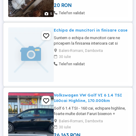
20 RON
Telefon validat
5
Echipa de muncitori in finisare case
Suntem o echipa de muncitori care ne
pricepem la finisarea interioara cat si
exterioara a caselor daca aveti nevoie de
Baleni-Romani, Dambovita
noi va rugam contactatine
30 iulie
Telefon validat
Volkswagen VW Golf VI 6 1.4 TSI
160cai Highline, 170.000km
Golf 6 1.4 TSI - 160 cai, echipare highline,
foarte multe dotari Faruri bixenon +
spalatoare Trapa Display mare color
Baleni-Romani, Dambovita
touchscreen Interior alcantara Scaune fata
30 iulie
incalzite Senzori parcare fata - spate +
26 163 RON
park assist ( parcheaza singura ) Senzori