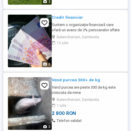
1
combustibil și produse din magazinul
stației; - Întocmirea ...
Credit financiar
Suntem o organizație financiară care
oferă un avans de 3% persoanelor aflate
în nevoie. Împrumuturi între 1.500 și
Baleni-Romani, Dambovita
500.000 de euro. Rambursabile pe o
13 iulie
perioadă de la 6 luni până la 30 de ani.
Așadar, dacă sunteți interesat, vă putem
ajuta. Am nevoie de următoarele informații
de la dumneavoastră: De ...
2
Vand purcea 300+ de kg
Vand purcea are peste 300 de kg este
crescuta de mine
Baleni-Romani, Dambovita
1 iulie
2 800 RON
Telefon validat
2