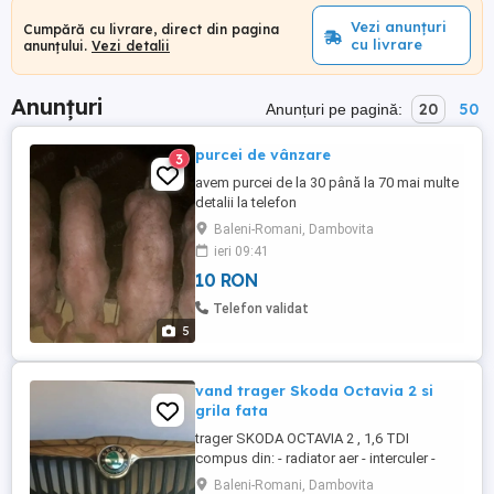
Vezi anunțuri
Cumpără cu livrare, direct din pagina
cu livrare
anunțului.
Vezi detalii
Anunțuri
20
50
Anunțuri pe pagină:
purcei de vânzare
3
avem purcei de la 30 până la 70 mai multe
detalii la telefon
Baleni-Romani, Dambovita
ieri 09:41
10 RON
Telefon validat
5
vand trager Skoda Octavia 2 si
grila fata
trager SKODA OCTAVIA 2 , 1,6 TDI
compus din: - radiator aer - interculer -
radiator aer condiționat - electroventilator
Baleni-Romani, Dambovita