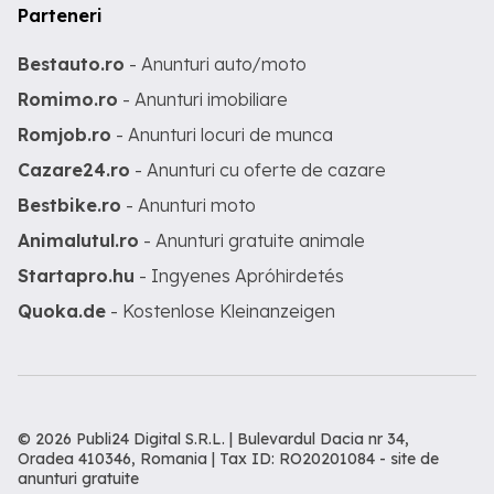
Parteneri
Bestauto.ro
- Anunturi auto/moto
Romimo.ro
- Anunturi imobiliare
Romjob.ro
- Anunturi locuri de munca
Cazare24.ro
- Anunturi cu oferte de cazare
Bestbike.ro
- Anunturi moto
Animalutul.ro
- Anunturi gratuite animale
Startapro.hu
- Ingyenes Apróhirdetés
Quoka.de
- Kostenlose Kleinanzeigen
© 2026 Publi24 Digital S.R.L. | Bulevardul Dacia nr 34,
Oradea 410346, Romania | Tax ID: RO20201084 -
site de
anunturi gratuite