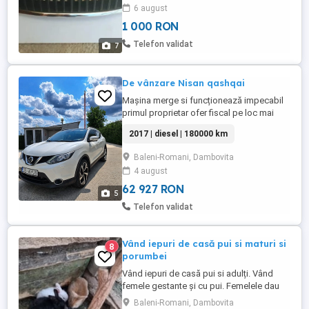
prețul este 1000 lei grila față SKODA
6 august
OCTAVIA 2, preț 400 lei întărituri bară față,
1 000 RON
preț 200 lei
Telefon validat
7
De vânzare Nisan qashqai
Mașina merge si funcționează impecabil
primul proprietar ofer fiscal pe loc mai
multe detalii in privat mașina este ful
2017 | diesel | 180000 km
Baleni-Romani, Dambovita
4 august
62 927 RON
5
Telefon validat
Vând iepuri de casă pui si maturi si
8
porumbei
Vând iepuri de casă pui si adulți. Vând
femele gestante și cu pui. Femelele dau
naștere la un număr mare de pui. Iepurii
Baleni-Romani, Dambovita