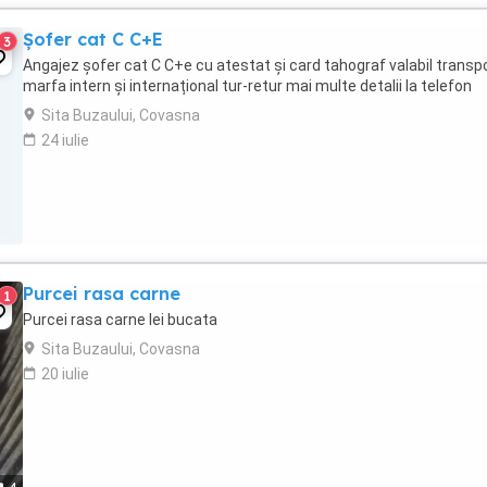
Șofer cat C C+E
3
Angajez șofer cat C C+e cu atestat și card tahograf valabil transp
marfa intern și internațional tur-retur mai multe detalii la telefon
Sita Buzaului, Covasna
24 iulie
Purcei rasa carne
1
Purcei rasa carne lei bucata
Sita Buzaului, Covasna
20 iulie