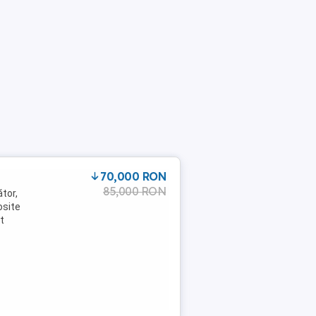
70,000 RON
85,000 RON
tor,
osite
t