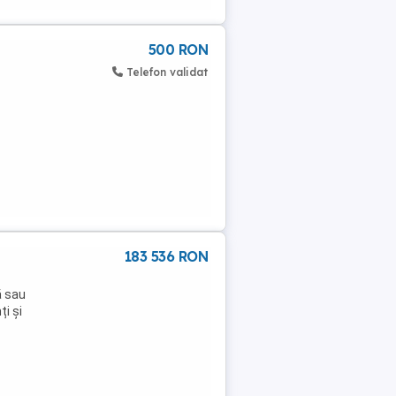
500 RON
Telefon validat
183 536 RON
ă sau
i și