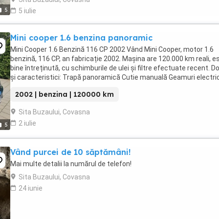
5
5 iulie
Mini cooper 1.6 benzina panoramic
Mini Cooper 1.6 Benzină 116 CP 2002 Vând Mini Cooper, motor 1.6
benzină, 116 CP, an fabricație 2002. Mașina are 120.000 km reali, e
bine întreținută, cu schimburile de ulei și filtre efectuate recent. Do
și caracteristici: Trapă panoramică Cutie manuală Geamuri electri
Aer condiționat Computer ...
2002 | benzina | 120000 km
Sita Buzaului, Covasna
2 iulie
5
Vând purcei de 10 săptămâni!
Mai multe detalii la numărul de telefon!
Sita Buzaului, Covasna
24 iunie