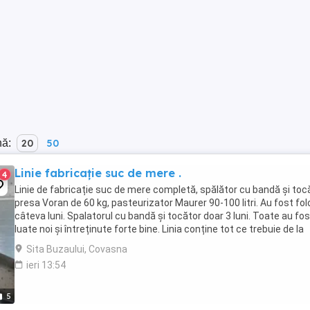
nă:
20
50
Linie fabricație suc de mere .
4
Linie de fabricație suc de mere completă, spălător cu bandă și tocă
presa Voran de 60 kg, pasteurizator Maurer 90-100 litri. Au fost fol
câteva luni. Spalatorul cu bandă și tocător doar 3 luni. Toate au fos
luate noi și întreținute forte bine. Linia conține tot ce trebuie de la
spălare materie ...
Sita Buzaului, Covasna
ieri 13:54
5