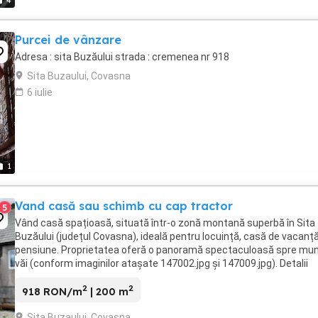
4
Purcei de vânzare
Adresa : sita Buzăului strada : cremenea nr 918
Sita Buzaului, Covasna
6 iulie
1
Vand casă sau schimb cu cap tractor
5
Vând casă spațioasă, situată într-o zonă montană superbă în Sita
Buzăului (județul Covasna), ideală pentru locuință, casă de vacanț
pensiune. Proprietatea oferă o panoramă spectaculoasă spre munț
văi (conform imaginilor atașate 147002.jpg și 147009.jpg). Detalii
proprietate: Localizare: ...
2
2
918 RON/m
| 200 m
Sita Buzaului, Covasna