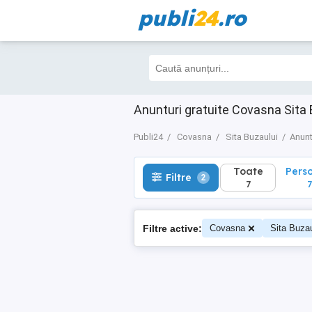
publi
24
.ro
Toate
Perso
Filtre
2
7
7
Anunturi gratuite Covasna Sita 
Publi24
Covasna
Sita Buzaului
Anunt
Toate
Pers
Filtre
2
7
7
Filtre active:
Covasna
Sita Buzau