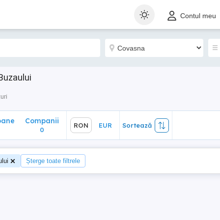
ane
Companii
RON
EUR
Sortează
Contul meu
0
Buzaului
uri
oane
Companii
RON
EUR
Sortează
0
lui
Șterge toate filtrele