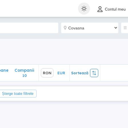
ane
Companii
RON
EUR
Sortează
Contul meu
10
n
oane
Companii
RON
EUR
Sortează
10
Șterge toate filtrele