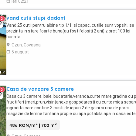
ieri 02:21
vand cutii stupi dadant
2
Vand 25 cutii pentru albine tip 1/1, si capac, cutiile sunt vopsiti, se
prezinta in stare foarte buna(au fost folositi 2 ani) z pret 100 lei
bucata.
Ozun, Covasna
5 august
2
Casa de vanzare 3 camere
2
Casa cu 3 camere, baie, bucatarie,veranda,curte mare,gradina cu 
fructiferi (meri,prun,visin)anexe gospodaresti cu curte mica separ
ingradita care contine 3 custi de iepuri 2 de gaini si una de porci
magazie de lemne fantana propie cu apa potabila apa in casa este 
hidrofor Incalzirea este ...
2
2
486 RON/m
| 702 m