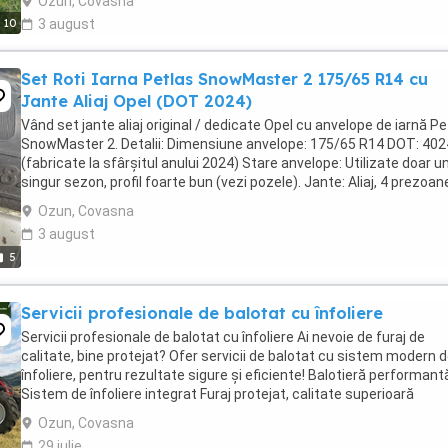
Ozun, Covasna
10
3 august
Set Roti Iarna Petlas SnowMaster 2 175/65 R14 cu
Jante Aliaj Opel (DOT 2024)
Vând set jante aliaj original / dedicate Opel cu anvelope de iarnă Pe
SnowMaster 2. Detalii: Dimensiune anvelope: 175/65 R14 DOT: 402
(fabricate la sfârșitul anului 2024) Stare anvelope: Utilizate doar u
singur sezon, profil foarte bun (vezi pozele). Jante: Aliaj, 4 prezoan
(Opel), în stare bună. Preț: ...
Ozun, Covasna
3 august
5
Servicii profesionale de balotat cu înfoliere
Servicii profesionale de balotat cu înfoliere Ai nevoie de furaj de
calitate, bine protejat? Ofer servicii de balotat cu sistem modern 
înfoliere, pentru rezultate sigure și eficiente! Balotieră performant
Sistem de înfoliere integrat Furaj protejat, calitate superioară
Seriozitate și ...
Ozun, Covasna
29 iulie