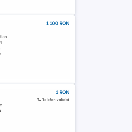
1 100 RON
tlas
4
n
e
1 RON
Telefon validat
de
ă