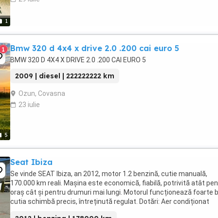
1
Bmw 320 d 4x4 x drive 2.0 .200 cai euro 5
1
BMW 320 D 4X4 X DRIVE 2.0 .200 CAI EURO 5
2009 | diesel | 222222222 km
Ozun, Covasna
23 iulie
5
Seat Ibiza
Se vinde SEAT Ibiza, an 2012, motor 1.2 benzină, cutie manuală,
170.000 km reali. Mașina este economică, fiabilă, potrivită atât pe
oraș cât și pentru drumuri mai lungi. Motorul funcționează foarte b
cutia schimbă precis, întreținută regulat. Dotări: Aer condiționat
Tempomat (cruise control) ...