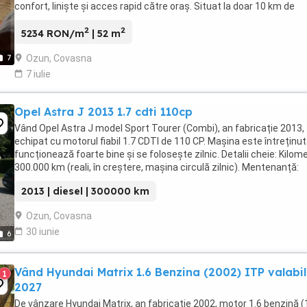
confort, liniște și acces rapid către oraș. Situat la doar 10 km de
Sfântu Gheorghe și aproximativ ...
2
2
5234 RON/m
| 52 m
Ozun, Covasna
7
7 iulie
Opel Astra J 2013 1.7 cdti 110cp
Vând Opel Astra J model Sport Tourer (Combi), an fabricație 2013,
echipat cu motorul fiabil 1.7 CDTI de 110 CP. Mașina este întreținut
funcționează foarte bine și se folosește zilnic. Detalii cheie: Kilome
300.000 km (reali, în creștere, mașina circulă zilnic). Mentenanță:
Distribuția a ...
2013 | diesel | 300000 km
Ozun, Covasna
30 iunie
6
Vând Hyundai Matrix 1.6 Benzina (2002) ITP valabil
1
2027
De vânzare Hyundai Matrix, an fabricație 2002, motor 1.6 benzină 