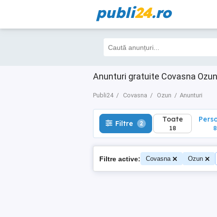
publi
24
.ro
Toate
Perso
Filtre
2
18
8
Anunturi gratuite Covasna Ozu
Publi24
Covasna
Ozun
Anunturi
Toate
Pers
Filtre
2
18
8
Filtre active:
Covasna
Ozun