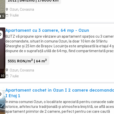
2012 | benzina | 178000 km
Ozun, Covasna
9 iulie
5
Apartament cu 3 camere, 64 mp - Ozun
BLITZ vă propune spre vânzare un apartament spațios cu 3 came
decomandate, situat în comuna Ozun, la doar 10 km de Sfântu
Gheorghe și 25 km de Brașov. Locuința este amplasată la etajul 4 ș
dispune de o suprafață utilă de 64 mp, fiind compartimentată prac
și confortabil. Apartamentul beneficiază ...
2
2
5331 RON/m
| 64 m
Ozun, Covasna
10
7 iulie
Apartament cochet in Ozun I 2 camere decomand
I Etaj 1
În inima comunei Ozun, o localitate apreciată pentru conacele sale
istorice, arhitectura tradițională și atmosfera liniștită, se află aces
apartament primitor de 2 camere, perfect pentru cei care caută