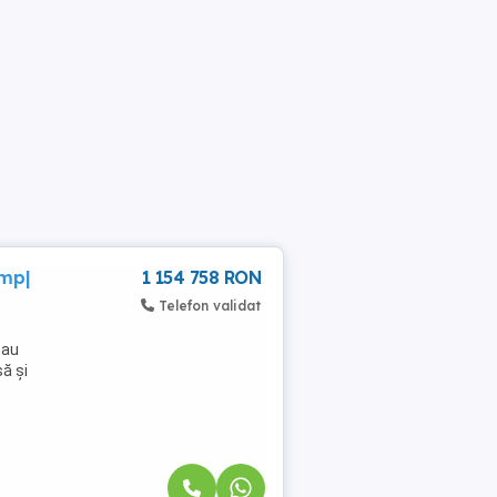
0mp|
1 154 758 RON
Telefon validat
 au
să și