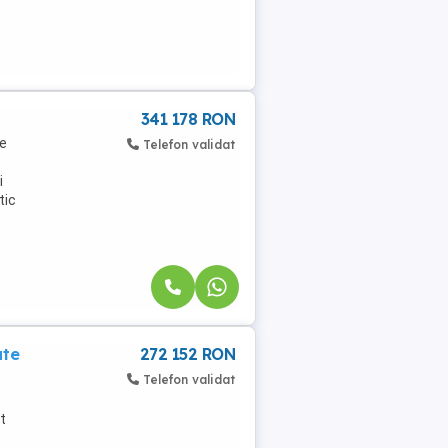
341 178 RON
re
Telefon validat
i
tic
ate
272 152 RON
Telefon validat
t