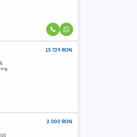
15 729 RON
ă,
traj:
2 000 RON
(105