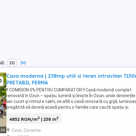
nă:
20
50
Casa moderna | 238mp utili si teren intravilan 715
PRETABIL FERMA
!! COMISION 0% PENTRU CUMPARATOR !! Casă modernă complet
renovată în Ozun – spațiu, lumină și liniște În Ozun, unde diminețile
aer curat și ritmul e calm, se află o casă renovată cu grijă, luminoa
pregătită să devină acasă pentru o familie care caută spațiu și
apropiere de Brașov. Localizare ...
2
2
4852 RON/m
| 238 m
Ozun, Covasna
20