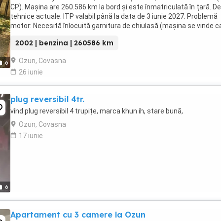
CP). Mașina are 260.586 km la bord și este înmatriculată în țară. Det
tehnice actuale: ITP valabil până la data de 3 iunie 2027. Problemă
motor: Necesită înlocuită garnitura de chiulasă (mașina se vinde c
nefuncțională în starea ...
2002 | benzina | 260586 km
Ozun, Covasna
6
26 iunie
plug reversibil 4tr.
vînd plug reversibil 4 trupițe, marca khun ih, stare bună,
Ozun, Covasna
17 iunie
6
Apartament cu 3 camere la Ozun