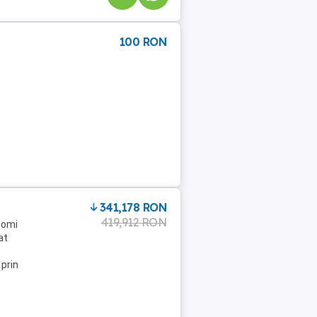
100 RON
341,178 RON
419,912 RON
pomi
at
prin