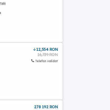
alii
a
12,554 RON
16,739 RON
Telefon validat
278 192 RON