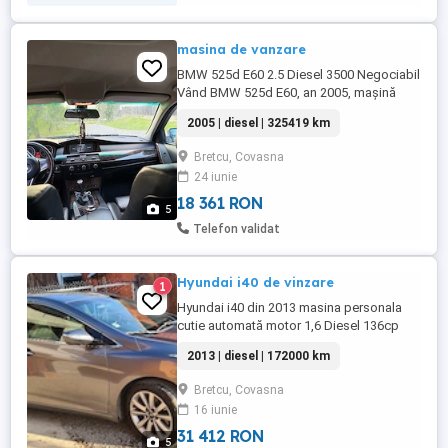
masina de vanzare
BMW 525d E60 2.5 Diesel 3500 Negociabil
Vând BMW 525d E60, an 2005, mașină
personală, bine întreținută. Echipată cu
2005 | diesel | 325419 km
renumitul motor 2.5 diesel, recunoscut
pentru fiabilitate, putere și consum
Bretcu, Covasna
decent. Stage 1, facut la WRT. Motorul
24 iunie
funcționează foarte bine, fără probleme,
iar kilometrii sunt reali. Mașina ...
18 361 RON
5
Telefon validat
Hyundai i40 de vinzare
1
Hyundai i40 din 2013 masina personala
cutie automată motor 1,6 Diesel 136cp
172.000 km
2013 | diesel | 172000 km
Bretcu, Covasna
16 iunie
31 412 RON
5