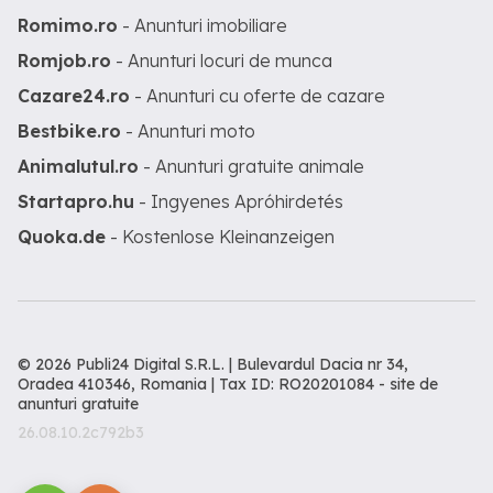
Romimo.ro
- Anunturi imobiliare
Romjob.ro
- Anunturi locuri de munca
Cazare24.ro
- Anunturi cu oferte de cazare
Bestbike.ro
- Anunturi moto
Animalutul.ro
- Anunturi gratuite animale
Startapro.hu
- Ingyenes Apróhirdetés
Quoka.de
- Kostenlose Kleinanzeigen
© 2026 Publi24 Digital S.R.L. | Bulevardul Dacia nr 34,
Oradea 410346, Romania | Tax ID: RO20201084 -
site de
anunturi gratuite
26.08.10.2c792b3