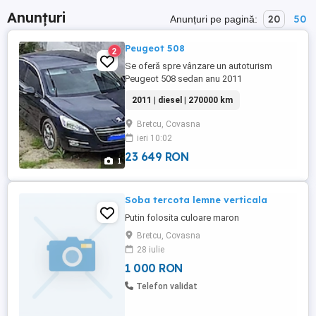
Anunțuri
20
50
Anunțuri pe pagină:
Peugeot 508
2
Se oferă spre vânzare un autoturism
Peugeot 508 sedan anu 2011
2011 | diesel | 270000 km
Bretcu, Covasna
ieri 10:02
23 649 RON
1
Soba tercota lemne verticala
Putin folosita culoare maron
Bretcu, Covasna
28 iulie
1 000 RON
Telefon validat