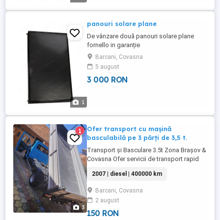
panouri solare plane
De vânzare două panouri solare plane
fornello in garanție
Barcani, Covasna
5 august
3 000 RON
1
Ofer transport cu mașină
1
basculabilă pe 3 părți de 3,5 t.
Transport și Basculare 3.5t Zona Brașov &
Covasna Ofer servicii de transport rapid
cu basculantă de 3.5 tone. Mașina este
2007 | diesel | 400000 km
ideală pentru spații înguste și curți cu
pavaj unde camioanele mari nu pot intra!
Barcani, Covasna
Evacuez: Moloz și deșeuri din demolări
2 august
amenajări curățenie curți. Colaborez cu
3
echipe de ...
150 RON