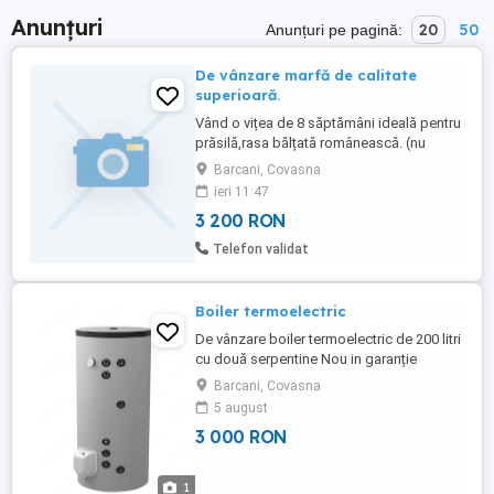
Anunțuri
20
50
Anunțuri pe pagină:
De vânzare marfă de calitate
superioară.
Vând o vițea de 8 săptămâni ideală pentru
prăsilă,rasa bălțată românească. (nu
răspund la mesaje)
Barcani, Covasna
ieri 11:47
3 200 RON
Telefon validat
Boiler termoelectric
De vânzare boiler termoelectric de 200 litri
cu două serpentine Nou in garanție
Barcani, Covasna
5 august
3 000 RON
1