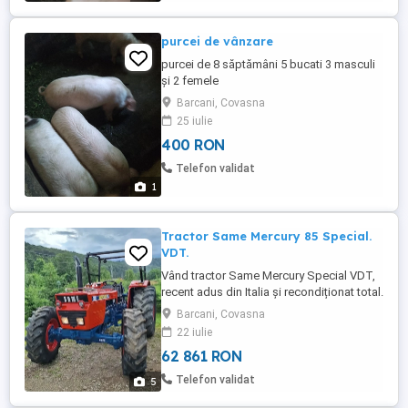
purcei de vânzare
purcei de 8 săptămâni 5 bucati 3 masculi
și 2 femele
Barcani, Covasna
25 iulie
400 RON
Telefon validat
1
Tractor Same Mercury 85 Special.
VDT.
Vând tractor Same Mercury Special VDT,
recent adus din Italia și recondiționat total.
Detalii la tel
Barcani, Covasna
22 iulie
62 861 RON
Telefon validat
5