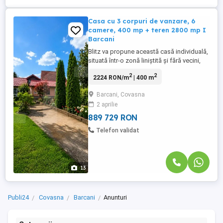
Casa cu 3 corpuri de vanzare, 6
camere, 400 mp + teren 2800 mp I
Barcani
Blitz va propune această casă individuală,
situată într-o zonă liniștită și fără vecini,
care este ideală pentru cei care doresc să
2
2
2224 RON/m
| 400 m
evadeze de agitația orașului și să se
bucure de natură. Proprietatea include trei
Barcani, Covasna
corpuri de casă, insumand 400 mp
2 aprilie
suprafata utila. Terenul generos de 2800
mp este perfect ...
889 729 RON
Telefon validat
13
Publi24
Covasna
Barcani
Anunturi