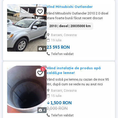
Vînd Mitsubishi Outlander
Vând Mitsubishi Outlander 2010 2.0 disel
stare foarte bună făcut recent discuri
etrieri schimbat turbina cu facturi in
2010 | diesel | 20035000 km
germania .
Barcani, Covasna
19 iulie
23 593 RON
4
Telefon validat
Vând instalație de produs apă
1
caldă,pe lemne!
Vând sobă pe lemne,cu cazan de inox 95
litri, după cum se vede nu au avut nici
măcar un foc în ele, vedeți interioarele
Barcani, Covasna
sobei cât și a cazanului.(au fost înlocuite
15 iulie
de o centrală).
1,500 RON
2,000 RON
4
Telefon validat