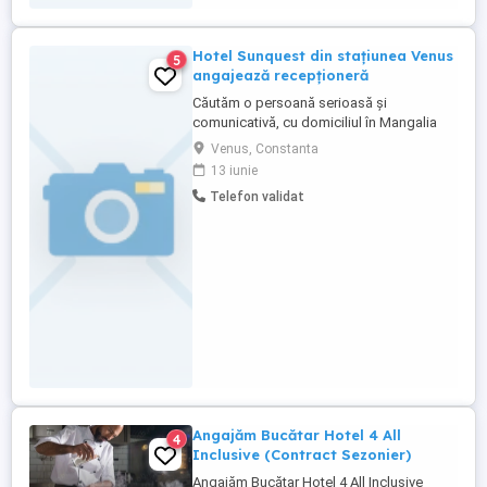
Hotel Sunquest din stațiunea Venus
5
angajează recepționeră
Căutăm o persoană serioasă și
comunicativă, cu domiciliul în Mangalia
sau zone apropiate, pentru a se alătura
Venus, Constanta
echipei noastre în sezonul estival. Oferim:
13 iunie
-Decontarea transportului -Contract de
Telefon validat
muncă -Salariu atractiv -Primă la final de
sezon -Mediu de lucru plăcut, într-o
echipă stabilă Cerințe: -Cunoștințe ...
Angajăm Bucătar Hotel 4 All
4
Inclusive (Contract Sezonier)
Angajăm Bucătar Hotel 4 All Inclusive