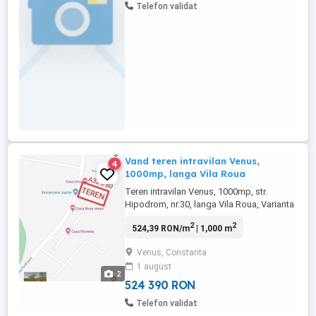
Telefon validat
Vand teren intravilan Venus,
4
1000mp, langa Vila Roua
Teren intravilan Venus, 1000mp, str.
Hipodrom, nr.30, langa Vila Roua, Varianta
Neptun-Venus Terenul are categoria de
2
2
524,39 RON/m
| 1,000 m
folosinta CONSTRUCTII, deschidere 25
ml. Utilitatile sunt prezente langa teren, in
Venus, Constanta
zonă fiind construite vile avand destinație
1 august
turistică. Plaja este la o distanta de
2
aproximativ ...
524 390 RON
Telefon validat