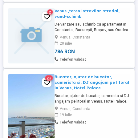
Venus ,teren intravilan stradal,
2
vand-schimb
De vanzare sau schimb cu apartament in
Constanta , București, Brașov, sau Oradea
, teren intravilan in Venus , 1000 mp ,
Venus, Constanta
stradal , deschidere 40 m , se poate
20 iulie
dezmembra ,se poate construi 40 % din
786 RON
teren, s+d + p + 2 e , utilități în zona , în
spate la hotel Dana, cca 400 , 500 m de
Telefon validat
plaja, zona turistica, ...
Bucatar, ajutor de bucatar,
23
camerista si, DJ angajam pe litoral
in Venus, Hotel Palace
Bucatar, ajutor de bucatar, camerista si DJ
angajam pe litoral in Venus, Hotel Palace.
Se asigura cazare, masa si plata
Venus, Constanta
saptamanala.
19 iulie
Telefon validat