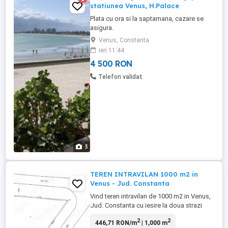
statiunea Venus, H.Palace
Plata cu ora si la saptamana, cazare se
asigura.
Venus, Constanta
ieri 11:44
4 500 RON
Telefon validat
3
TEREN INTRAVILAN 1000 m2 in
Venus - Jud. Constanta
Vind teren intravilan de 1000 m2 in Venus,
Jud. Constanta cu iesire la doua strazi
Curent, apa, canalizare la marginea
2
2
446,71 RON/m
| 1,000 m
terenului. Pret: 85000 euro (discutabil)