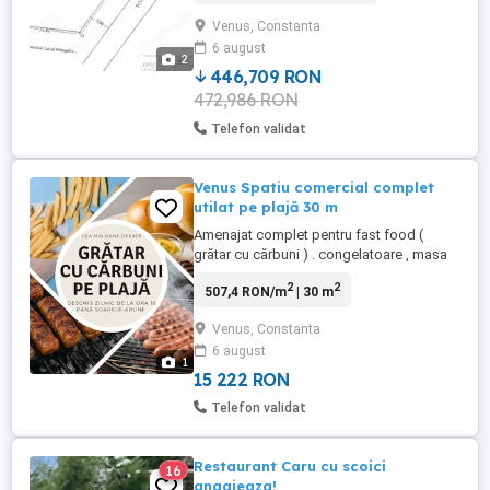
Venus, Constanta
6 august
2
446,709 RON
472,986 RON
Telefon validat
Venus Spatiu comercial complet
utilat pe plajă 30 m
Amenajat complet pentru fast food (
grătar cu cărbuni ) . congelatoare , masa
rece ( frigider ) , friteuză, rafturi , dulapuri ,
2
2
507,4 RON/m
| 30 m
etc . Tot ce e necesar funcționării . Nu am
cazare pentru personal . Prețul e pentru tot
Venus, Constanta
sezonul! Nu am posibilitatea să mă ocup
6 august
anul acesta de el .
1
15 222 RON
Telefon validat
Restaurant Caru cu scoici
16
angajeaza!