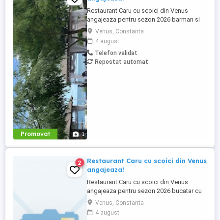
Restaurant Caru cu scoici din Venus
angajeaza pentru sezon 2026 barman si
ajutor barman, ospatar ,vânzător
Venus, Constanta
inghetata. Se ofera cazare si o masa.
4 august
Telefon validat
Repostat automat
Promovat
1
Restaurant Caru cu scoici din Venus
2
angajeaza!
Restaurant Caru cu scoici din Venus
angajeaza pentru sezon 2026 bucatar cu
experienta. Se ofera cazare si o masa.
Venus, Constanta
4 august