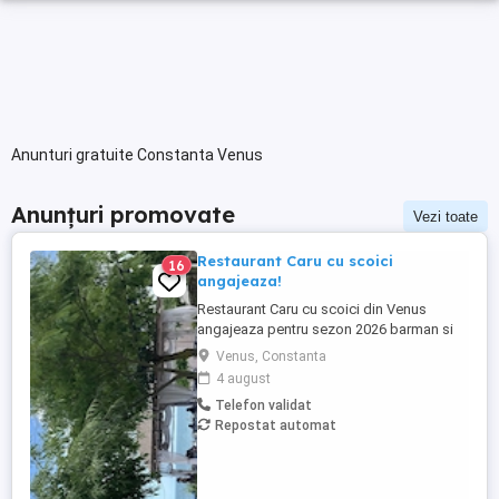
Anunturi gratuite Constanta Venus
Anunțuri promovate
Vezi toate
Restaurant Caru cu scoici
16
angajeaza!
Restaurant Caru cu scoici din Venus
angajeaza pentru sezon 2026 barman si
ajutor barman, ospatar ,vânzător
Venus, Constanta
inghetata. Se ofera cazare si o masa.
4 august
Telefon validat
Repostat automat