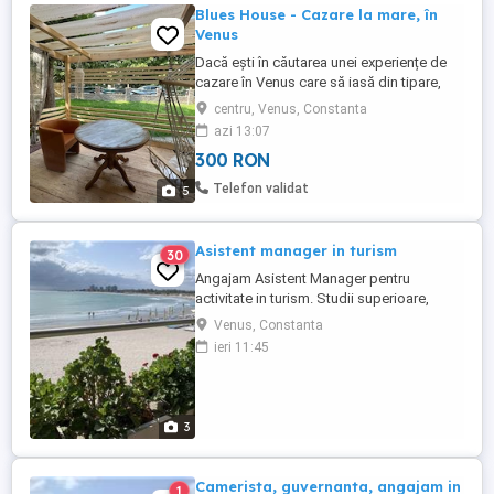
Blues House - Cazare la mare, în
Venus
Dacă ești în căutarea unei experiențe de
cazare în Venus care să iasă din tipare,
Blues House este destinația ideală.
centru, Venus, Constanta
Suntem o Pensiune intimă, apreciată de
azi 13:07
oaspeți cu nota 9.9 pe Booking.com,
300 RON
oferind o alternativă relaxată și plină de
personalitate la hotelurile clasice. Situată
Telefon validat
5
aproape de plajă, locația ...
Asistent manager in turism
30
Angajam Asistent Manager pentru
activitate in turism. Studii superioare,
permis de conducere, cunostinte
Venus, Constanta
computer si limba engleza sunt necesare.
ieri 11:45
Disponibilitate pentru deplasari in tara si
in strainatate.este necesara deasemenea..
3
Camerista, guvernanta, angajam in
1