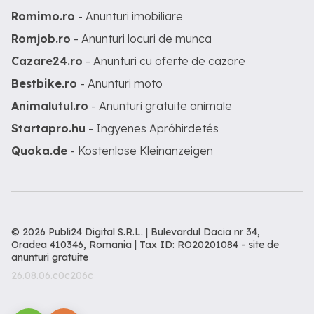
Romimo.ro
- Anunturi imobiliare
Romjob.ro
- Anunturi locuri de munca
Cazare24.ro
- Anunturi cu oferte de cazare
Bestbike.ro
- Anunturi moto
Animalutul.ro
- Anunturi gratuite animale
Startapro.hu
- Ingyenes Apróhirdetés
Quoka.de
- Kostenlose Kleinanzeigen
© 2026 Publi24 Digital S.R.L. | Bulevardul Dacia nr 34,
Oradea 410346, Romania | Tax ID: RO20201084 -
site de
anunturi gratuite
26.08.06.c0c206c