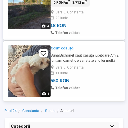
2
2
0 RON/m
| 3,712 m
puț de apa . Cadastru și intabulare Ieșire la
două străzi Aproape de primărie,centru
Saraiu, Constanta
,magazin .
20 iunie
18 RON
4
Telefon validat
Caut căsuță!
Buna!Bichonel caut căsuța iubitoare.Am 2
luni,am carnet de sanatate si ofer multă
iubire.
Saraiu, Constanta
11 iunie
550 RON
Telefon validat
1
Publi24
Constanta
Saraiu
Anunturi
Categorii