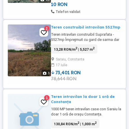
Terenul se afla pe ...
10 RON
Telefon validat
Teren construibil intravilan 5527mp
2
Teren intravilan construibil Suprafata -
5527mp Împrejmuit cu gard de sarma dar
trebuie refacut Electricitate la poarta preț
2
2
13,28 RON/m
| 5,527 m
14000euro
Saraiu, Constanta
17 iulie
73,401 RON
3
78,644 RON
Teren intravilan la doar 1 oră de
1
Constanța
1000 MP teren intravilan case con Saraiu la
doar 1 oră de orașu Constanța.
2
2
130,84 RON/m
| 1,000 m