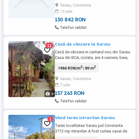
Saraiu, Constanta
13 iulie
130 842 RON
Telefon validat
Casă de vânzare la Saraiu
11
Casă de vânzare in cartierul nou din Saraiu
Casa din BCA, izolata, are 4 camere, baie,
hol, bucatarie de vara si anexe Suprafata
2
2
1966 RON/m
| 80 m
totala curte si gradina 1000mp. Pret 30000
euro.
Saraiu, Constanta
7 iulie
157 263 RON
6
Telefon validat
Vând teren intravilan Saraiu
1
Teren localitatea Saraiu jud Constanta
3712 mp intravilan A fost curtea casei de
lângă teren Gard din panouri plasa și un