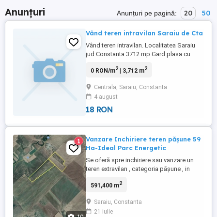
Anunțuri
20
50
Anunțuri pe pagină:
Vând teren intravilan Saraiu de Cta
Vând teren intravilan. Localitatea Saraiu
jud Constanta 3712 mp Gard plasa cu
stâlpi de țeavă metalică Apa - put forat
2
2
0 RON/m
| 3,712 m
Curent la limita proprietății Str Venus 2 bis
Aproape de primărie si magazin. Terenul
Centrala, Saraiu, Constanta
este de pe strada pe alta cu deschidere
4 august
50 ml
18 RON
Vanzare Inchiriere teren pășune 59
1
Ha-Ideal Parc Energetic
Se oferă spre inchiriere sau vanzare un
teren extravilan , categoria pășune , in
suprafață totală de 591.400 mp. Terenul
2
591,400 m
este compact, situat într-o zonă
strategică, potrivit pentru dezvoltarea unui
Saraiu, Constanta
parc energetic eolian sau fotovoltaic.
21 iulie
Radiatia solara este >1350 kwh mp an.
10