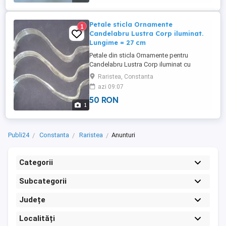
Petale sticla Ornamente
1
Candelabru Lustra Corp iluminat.
Lungime = 27 cm
Petale din sticla Ornamente pentru
Candelabru Lustra Corp iluminat cu
lungimea de 27 centimetri. Pentru alte
Raristea, Constanta
detalii puteti lasa mesaj sau numarul
azi 09:07
dumneavoastra de telefon.
50 RON
1
Publi24
Constanta
Raristea
Anunturi
Categorii
Subcategorii
Județe
Localități