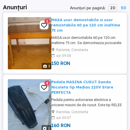
Anunțuri
20
50
Anunțuri pe pagină:
MASA usor demontabila si usor
1
remontabila 60 pe 120 cm inaltime
75 cm
MASA usor demontabila 60 pe 120 cm
inaltime 75 cm. Se demonteaza picioarele
cu ajutorul unor piulite - fluture cat si cele
Raristea, Constanta
doua placi de 60 pe 60 cm care formeaza
azi 09:08
blatul .
150 RON
3
Pedala MASINA CUSUT Sanda
4
Nicoleta tip Medias 220V Stare
PERFECTA
Pedala pentru actionarea electrica a
oricarei masini de de cusut. Este tip RELEE
MEDIAS la tensiunea de 220 V. Perfecta
Raristea, Constanta
stare de functionare . Pentru alte detalii
azi 09:07
puteti lasa mesaj sau numarul
160 RON
dumneavoastra de telefon !
2