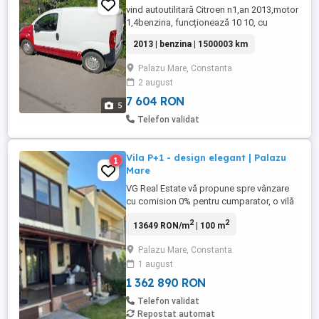
vind autoutilitară Citroen n1,an 2013,motor
1,4benzina, funcționează 10 10, cu
2locuri.pret1450euro negociabil. Mai
2013 | benzina | 1500003 km
multe detalii la telefon
Palazu Mare, Constanta
2 august
7 604 RON
5
Telefon validat
Vila P+1 - design elegant | Palazu
1
Mare
VG Real Estate vă propune spre vânzare
cu comision 0% pentru cumparator, o vilă
elegantă situată în Palazu Mare, ideală
2
2
13649 RON/m
| 100 m
pentru familie. Proprietatea oferă un
spațiu generos, finisaje de calitate și o
Palazu Mare, Constanta
curte perfectă pentru relaxare. Detalii
1 august
proprietate: • Suprafață utilă: 99.85mp •
Suprafață teren: ...
1 362 890 RON
Telefon validat
Repostat automat