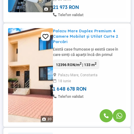
21 973 RON
7
Telefon validat
Palazu Mare Duplex Premium 4
Camere Mobilat și Utilat Curte 2
Parcări
Există case frumoase și există case în
care simți că aparții încă din primul
moment. Aceasta este una dintre ele.
2
2
12396 RON/m
| 133 m
Situată în Palazu Mare, într-o zonă nouă și
modernă de vile, proprietatea beneficiază
Palazu Mare, Constanta
de un amplasament excelent, pe o stradă
18 iunie
cu trafic redus, unde predomină liniștea și
confortul specific ...
1 648 678 RON
Telefon validat
20