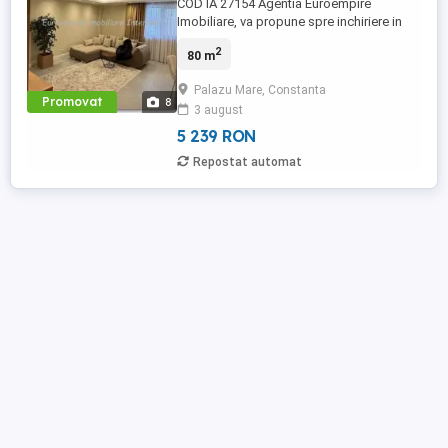
COD IA 27154 Agentia Euroempire
Imobiliare, va propune spre inchiriere in
localitatea Palazu Mare, jud. Constanta, un
2
80 m
apartament cu 3 camere, 2 bai,
decomandat, cu suprafata utila de 80 mp
Palazu Mare, Constanta
si este situat la parter inalt. Imobilul este
Promovat
8
3 august
imbunatatit de actualitate- gresie, faianta,
parchet, termopan, usa ...
5 239 RON
Repostat automat