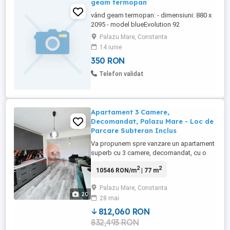
geam termopan
vând geam termopan: - dimensiuni: 880 x
2095 - model blueEvolution 92
Salamander - culoare - nuc - coef. transfer
Palazu Mare, Constanta
termic = 0,76 W m2k - geam - Lowe 4 -
14 iunie
Argon WarmEdge Negru Fext 3 foi -
350 RON
bonus: 2 buc. geam 1000 x 585 (fără
rama)
Telefon validat
Apartament 3 Camere,
Decomandat, Palazu Mare - Loc de
Parcare Subteran Inclus
Va propunem spre vanzare un apartament
superb cu 3 camere, decomandat, cu o
suprafata generoasa de 85 mp, ideal
2
2
10546 RON/m
| 77 m
pentru confort si functionalitate. Locuinta
se remarca prin spatii bine
Palazu Mare, Constanta
compartimentate, luminoase si aerisite,
20
28 mai
fiind perfecta atat pentru familie, cat si
pentru cei care isi doresc un camin ...
812,060 RON
832,493 RON