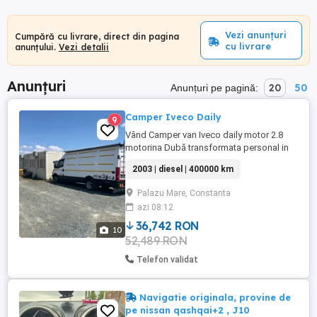
Vezi anunțuri
Cumpără cu livrare, direct din pagina
cu livrare
anunțului.
Vezi detalii
Anunțuri
20
50
Anunțuri pe pagină:
Camper Iveco Daily
9
Vând Camper van Iveco daily motor 2.8
motorina Dubă transformata personal in
camper Înmatriculată ca și utilitara cu 3
2003 | diesel | 400000 km
locuri Mai multe detalii și poze pe
WhatsApp Accept și schimburi
Palazu Mare, Constanta
azi 08:12
36,742 RON
10
52,489 RON
Telefon validat
Navigatie originala, provine de
pe nissan qashqai+2 , J10