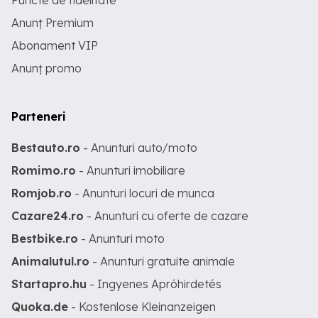
Puncte de fidelitate
Anunț Premium
Abonament VIP
Anunț promo
Parteneri
Bestauto.ro
- Anunturi auto/moto
Romimo.ro
- Anunturi imobiliare
Romjob.ro
- Anunturi locuri de munca
Cazare24.ro
- Anunturi cu oferte de cazare
Bestbike.ro
- Anunturi moto
Animalutul.ro
- Anunturi gratuite animale
Startapro.hu
- Ingyenes Apróhirdetés
Quoka.de
- Kostenlose Kleinanzeigen