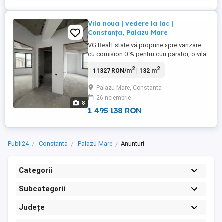
Vila noua | vedere la lac |
Constanța, Palazu Mare
VG Real Estate vă propune spre vanzare
cu comision 0 % pentru cumparator, o vila
duplex, construita solid si gandita pentru
2
2
11327 RON/m
| 132 m
o viata confortabila. Detalii proprietate: >
Suprafață utilă: 129.4 mp; > Număr
Palazu Mare, Constanta
camere: 4 - living+bucatarie, 3 dormitoare;
26 noiembrie
> Numar bucatarii: 2; > ...
8
1 495 138 RON
Publi24
Constanta
Palazu Mare
Anunturi
Categorii
Subcategorii
Județe