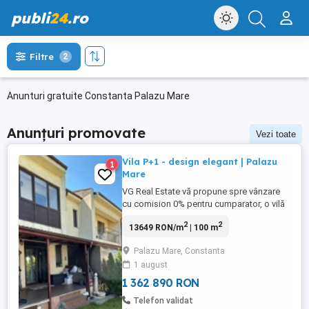
publi
24
.ro
Filtre
2
Anunturi gratuite Constanta Palazu Mare
Anunțuri promovate
Vezi toate
Vila P+1 - design elegant | Palazu
1
Mare
VG Real Estate vă propune spre vânzare
cu comision 0% pentru cumparator, o vilă
elegantă situată în Palazu Mare, ideală
2
2
13649 RON/m
| 100 m
pentru familie. Proprietatea oferă un
spațiu generos, finisaje de calitate și o
Palazu Mare, Constanta
curte perfectă pentru relaxare. Detalii
1 august
proprietate: • Suprafață utilă: 99.85mp •
Suprafață teren: ...
1 362 890 RON
Telefon validat