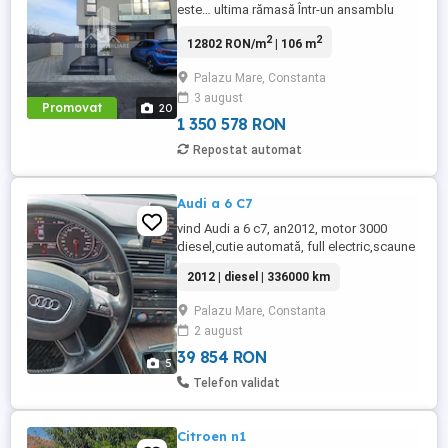
este… ultima rămasă Într-un ansamblu
unde toate casele sunt deja vândute și
2
2
12802 RON/m
| 106 m
locuite, aceasta este singura oportunitate
de a intra într-o comunitate formată din
Palazu Mare, Constanta
familii liniștite, cu standarde ridicate de
3 august
viață, care au ales acest loc pentru
Promovat
20
siguranță, confort și ...
1 350 578 RON
Repostat automat
Audi a 6 C7
vind Audi a 6 c7, an2012, motor 3000
diesel,cutie automată, full electric,scaune
piele, optiuni full, preț 7600euro
2012 | diesel | 336000 km
negociabil, mai multe detalii la telefon.
Palazu Mare, Constanta
2 august
39 854 RON
5
Telefon validat
Citroen n1