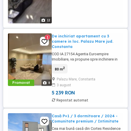
12
De inchiriat apartament cu 3
1
camere in loc. Palazu Mare jud.
Constanta
COD IA 27154 Agentia Euroempire
Imobiliare, va propune spre inchiriere in
localitatea Palazu Mare, jud. Constanta, un
2
80 m
apartament cu 3 camere, 2 bai,
decomandat, cu suprafata utila de 80 mp
Palazu Mare, Constanta
si este situat la parter inalt. Imobilul este
Promovat
8
3 august
imbunatatit de actualitate- gresie, faianta,
parchet, termopan, usa ...
5 239 RON
Repostat automat
Casă P+1 / 3 dormitoare / 2024 -
Comunitate premium / Intimitate
Cea mai bună casă din Cortes Residence