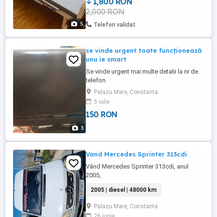
1,800 RON
curata (a fost pusa husa impermeabila
2,000 RON
peste, iar persoana bolnava a avut doar
piciorul in ghips). ...
5
Telefon validat
se vinde urgent toate funcționează
unu ie smart
Se vinde urgent mai multe detalii la nr de
telefon
Palazu Mare, Constanta
5 iulie
150 RON
3
Vand Mercedes Sprinter 313cdi
Vând Mercedes Sprinter 313cdi, anul
2005,
2005 | diesel | 48000 km
Palazu Mare, Constanta
26 iunie