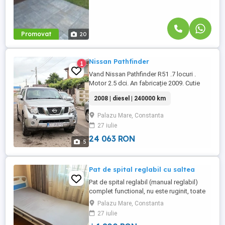
Promovat
20
Nissan Pathfinder
1
Vand Nissan Pathfinder R51 .7 locuri .
Motor 2.5 dci. An fabricație 2009. Cutie
Automata. 240.000 km . Navigație . Piele .
2008 | diesel | 240000 km
Trapa . Cârlig remorcare. O pereche
anvelope A T și o pereche cu , cuie pentru
Palazu Mare, Constanta
gheață . Mai multe detalii va pot oferii la
27 iulie
telefon .
24 063 RON
5
Pat de spital reglabil cu saltea
Pat de spital reglabil (manual reglabil)
complet functional, nu este ruginit, toate
cele 4 roti sunt functionale si pot fi
Palazu Mare, Constanta
blocate (dupa ajustarea pozitiei dorite),
27 iulie
patul are salteaua lui originala care este