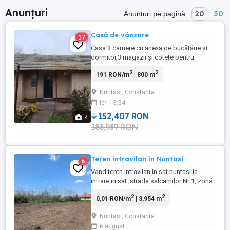
Anunțuri
20
50
Anunțuri pe pagină:
Casă de vânzare
17
Casa 3 camere cu anexa de bucătărie și
dormitor,3 magazii și cotețe pentru
animale
2
2
191 RON/m
| 800 m
Nuntasi, Constanta
ieri 13:54
152,407 RON
4
183,939 RON
Teren intravilan in Nuntasi
6
Vand teren intravilan in sat nuntasi la
intrare in sat ,strada salcamilor Nr 1, zonă
liniștită,la drumul principal cu o suprafata
2
2
0,01 RON/m
| 3,954 m
de 3954 m si cu o deschidere stradala de
87 de metri , care permite formarea de 3
Nuntasi, Constanta
sau 4 loturi generoase pentru vanzare
6 august
ulterioara cu iesire directa la strada in