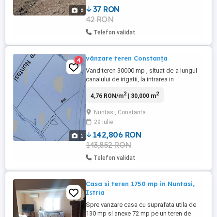
cazul in ...
37 RON
6
42 RON
Telefon validat
vânzare teren Constanța
4
Vand teren 30000 mp , situat de-a lungul
canalului de irigatii, la intrarea in
localitatea Nuntasi, la cca 1000 m de DN,
2
2
4,76 RON/m
| 30,000 m
zona cu potențial de dezvoltare și
construcții, eoliene etc. Accesul se poate
Nuntasi, Constanta
realiza pe cele 2 drumuri de exploatare,
29 iulie
dupa cu se poate regăsi și în fotografie.
142,806 RON
1
143,852 RON
Telefon validat
Casa si teren 1750 mp in Nuntasi,
Istria
Spre vanzare casa cu suprafata utila de
130 mp si anexe 72 mp pe un teren de