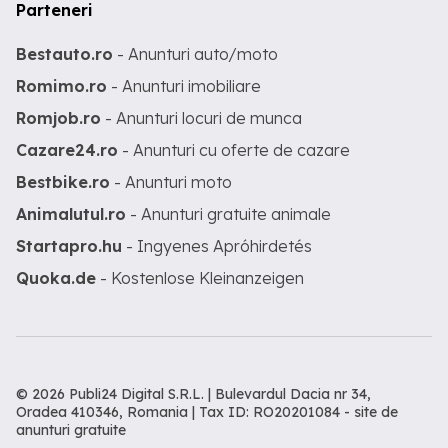
Parteneri
Bestauto.ro
- Anunturi auto/moto
Romimo.ro
- Anunturi imobiliare
Romjob.ro
- Anunturi locuri de munca
Cazare24.ro
- Anunturi cu oferte de cazare
Bestbike.ro
- Anunturi moto
Animalutul.ro
- Anunturi gratuite animale
Startapro.hu
- Ingyenes Apróhirdetés
Quoka.de
- Kostenlose Kleinanzeigen
© 2026 Publi24 Digital S.R.L. | Bulevardul Dacia nr 34,
Oradea 410346, Romania | Tax ID: RO20201084 -
site de
anunturi gratuite