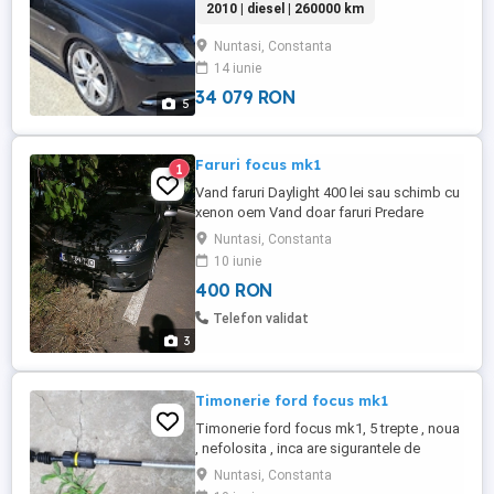
2010 | diesel | 260000 km
Nuntasi, Constanta
14 iunie
34 079 RON
5
Faruri focus mk1
1
Vand faruri Daylight 400 lei sau schimb cu
xenon oem Vand doar faruri Predare
personala sau curier
Nuntasi, Constanta
10 iunie
400 RON
Telefon validat
3
Timonerie ford focus mk1
Timonerie ford focus mk1, 5 trepte , noua
, nefolosita , inca are sigurantele de
montare pe ea Am comandat de st170 si
Nuntasi, Constanta
am ramas cu ele ca nu se potrivesc Pretul