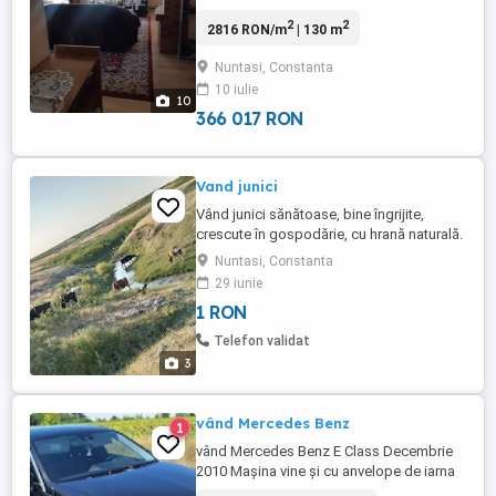
1750 mp. Casa se vinde mobilată si utilata
2
2
2816 RON/m
| 130 m
are centrală proprie pentru încălzire,
bransata la curent si apa . Este o locuinta
Nuntasi, Constanta
in care pot sa convietuiasca fără
10 iulie
probleme 2 familii , fiind formată din 2
10
camere, living , baie si ...
366 017 RON
Vand junici
Vând junici sănătoase, bine îngrijite,
crescute în gospodărie, cu hrană naturală.
Sunt viguroase, potrivite pentru
Nuntasi, Constanta
reproducție sau îngrășat. Pentru mai multe
29 iunie
detalii despre vârstă, greutate și preț,
1 RON
sunați în privat.
Telefon validat
3
vând Mercedes Benz
1
vând Mercedes Benz E Class Decembrie
2010 Mașina vine și cu anvelope de iarna