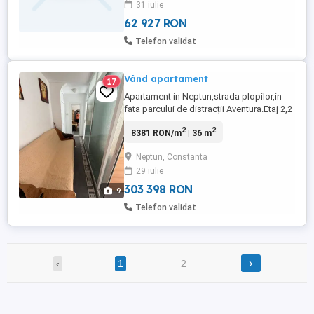
31 iulie
62 927 RON
Telefon validat
Vând apartament
17
Apartament in Neptun,strada plopilor,in
fata parcului de distracții Aventura.Etaj 2,2
camere, stare f bună,aer condiționat.
2
2
8381 RON/m
| 36 m
Neptun, Constanta
29 iulie
303 398 RON
9
Telefon validat
›
‹
1
2