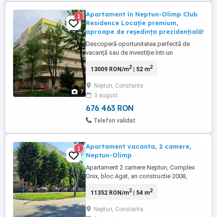
Apartament în Neptun-Olimp Club
1
Residence Locație premium,
aproape de reședința prezidențială!
Descoperă oportunitatea perfectă de
vacanță sau de investiție într-un
apartament modern, situat strategic în
2
2
13009 RON/m
| 52 m
inima stațiunii Neptun-Olimp, într-un
complex rezidențial modern, cu pază
Neptun, Constanta
permanentă. Acest apartament luminos și
7
3 august
spațios dispune de: 2 camere
confortabile, ideale pentru relaxare sau
676 463 RON
petrecerea ...
Telefon validat
Apartament vacanta, 2 camere,
1
Neptun-Olimp
Apartament 2 camere Neptun, Complex
Onix, bloc Agat, an constructie 2008,
renovat 2023, pozitie excelentă in zona cu
2
2
11352 RON/m
| 54 m
multa verdeata, orientare nord-vest fiind
racoros vara, distantă pana la plajă cca
Neptun, Constanta
150m. Accesul in curtea interioară a