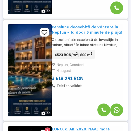
16
Pensiune deosebită de vânzare în
Neptun – la doar 5 minute de plajă!
O oportunitate excelentă de investiție în
turism, situată în inima stațiunii Neptun,
această pensiune cu regim P+2 oferă un
2
2
4523 RON/m
| 800 m
potențial imens pentru dezvoltare și
exploatare turistică. Detalii proprietate:
Neptun, Constanta
Suprafața terenului: 1500 mp Suprafață
4 august
construită totală: 800 mp Structură: Parter
+ 2 etaje Imobilul ...
3 618 291 RON
Telefon validat
16
EURO. 6. An. 2020. NAVI mare
2