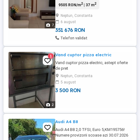
2
2
9505 RON/m
| 37 m
întreținut , utilat si mobilat , aer
conditionat. Apartamentul este izolat pe
Neptun, Constanta
exterior. Ferestre de termopan , Variante
6 august
de Schimb cu apartament în București
7
Sibiu Timisoara , Cluj,Alba. ...
351 676 RON
Telefon validat
Vand cuptor pizza electric
1
Vand cuptor pizza electric, astept oferte
de pret
Neptun, Constanta
5 august
3 500 RON
2
Audi A4 B8
Audi A4 B8 2,0 TFSI, Euro 5,KM195756!
Numere provizorii scoase azi 30.07.2026