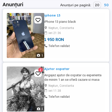
Anunțuri
20
50
Anunțuri pe pagină:
iphone 13
iPhone 13 piano black
Neptun, Constanta
ieri 21:36
1 950 RON
Telefon validat
1
Ajutor ospatar
2
Angajez ajutor de ospatar cu experienta
de minim 1 an se oferă cazare si masa
salariu in funcție de experiența
Neptun, Constanta
ieri 11:38
Telefon validat
1