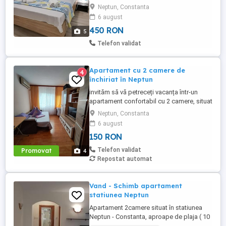
Neptun, Constanta
etc.) Wi-Fi gratuit Baie modernă +
6 august
prosoape & articole incluse ...
450 RON
5
Telefon validat
Apartament cu 2 camere de
4
închiriat în Neptun
invităm să vă petreceți vacanța într-un
apartament confortabil cu 2 camere, situat
la doar 10 minute de mers pe jos de plajă.
Neptun, Constanta
Ideal pentru familii, cupluri sau grupuri
6 august
mici de prieteni, apartamentul oferă toate
150 RON
condițiile necesare pentru un sejur
relaxant la malul mării. 2 camere . Mobilat
Telefon validat
Promovat
4
și ...
Repostat automat
Vand - Schimb apartament
statiunea Neptun
Apartament 2camere situat în statiunea
Neptun - Constanta, aproape de plaja ( 10
min. mers lejer), renovat complet bine