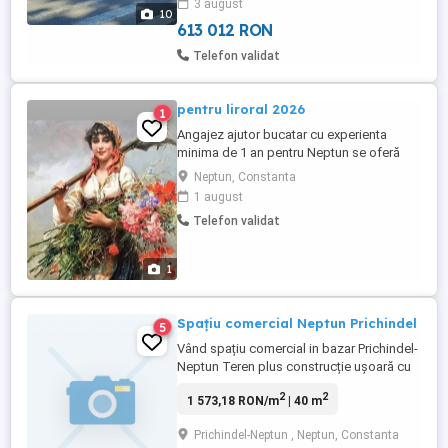
3 august
complexului este cu barieră. Apartamentul
10
este semidecomandat, mobilat, ...
613 012 RON
Telefon validat
pentru liroral 2026
1
Angajez ajutor bucatar cu experienta
minima de 1 an pentru Neptun se oferă
cazare si masa salariu in functie de
Neptun, Constanta
experiență
1 august
Telefon validat
1
Spațiu comercial Neptun Prichindel
5
Vând spațiu comercial in bazar Prichindel-
Neptun Teren plus construcție ușoară cu
acte in regula(cadastru si intabulare
2
2
1 573,18 RON/m
| 40 m
inclusiv pe constructie)
Prichindel-Neptun , Neptun, Constanta