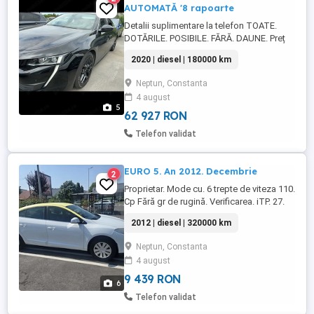
AUTOMATĂ '8 rapoarte
Detalii suplimentare la telefon TOATE.
DOTĂRILE. POSIBILE. FĂRĂ. DAUNE. Preț
fără TVA
2020 | diesel | 180000 km
Neptun, Constanta
4 august
5
62 927 RON
Telefon validat
EURO 5. An 2012. Decembrie
2
Proprietar. Mode cu. 6 trepte de viteza 110.
Cp Fără gr de rugină. Verificarea. iTP. 27.
07. 2027. Asi Rovineta. 21. 03. 2027
2012 | diesel | 320000 km
Neptun, Constanta
4 august
9 439 RON
6
Telefon validat