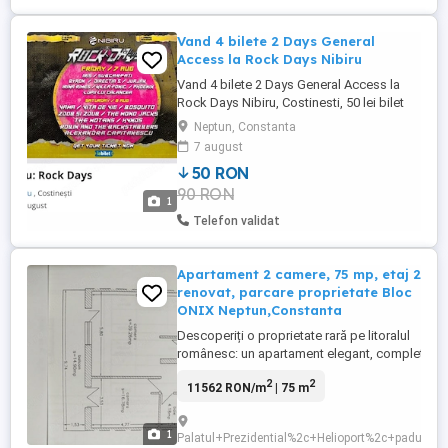
Vand 4 bilete 2 Days General
Access la Rock Days Nibiru
Vand 4 bilete 2 Days General Access la
Rock Days Nibiru, Costinesti, 50 lei bilet
Neptun, Constanta
7 august
50 RON
90 RON
1
Telefon validat
Apartament 2 camere, 75 mp, etaj 2,
renovat, parcare proprietate Bloc
ONIX Neptun,Constanta
Descoperiți o proprietate rară pe litoralul
românesc: un apartament elegant, complet
renovat, situat în prestigiosul bloc ONIX din
2
2
11562 RON/m
| 75 m
Neptun. Cu o suprafață generoasă de 75 mp,
această locuință oferă un mix perfect între
confort modern, spațiu amplu și poziționare
1
Palatul+Prezidential%2c+Helioport%2c+padure,
premium. Interiorul este finisat cu materiale ...