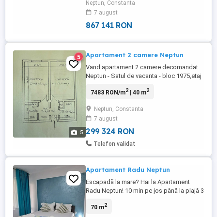
Neptun, Constanta
7 august
867 141 RON
Apartament 2 camere Neptun
5
Vand apartament 2 camere decomandat
Neptun - Satul de vacanta - bloc 1975,etaj
3 4,suprafata utila 40 mp, izolat exterior
2
2
7483 RON/m
| 40 m
,imbunatatiri, mobilat si utilat,liber, 57.000
EU.
Neptun, Constanta
7 august
299 324 RON
5
Telefon validat
Apartament Radu Neptun
Escapadă la mare? Hai la Apartament
Radu Neptun! 10 min pe jos până la plajă 3
min cu mașina 2 dormitoare matrimoniale
2
70 m
+ living spațios Bucătărie complet utilată
(plita, cuptor microunde, cafea, frigider