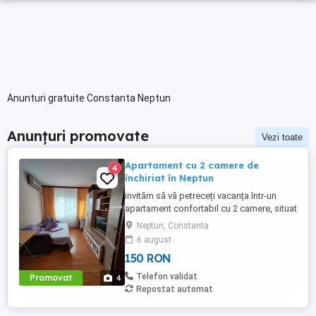
Anunturi gratuite Constanta Neptun
Anunțuri promovate
Vezi toate
Apartament cu 2 camere de
4
închiriat în Neptun
invităm să vă petreceți vacanța într-un
apartament confortabil cu 2 camere, situat
la doar 10 minute de mers pe jos de plajă.
Neptun, Constanta
Ideal pentru familii, cupluri sau grupuri
6 august
mici de prieteni, apartamentul oferă toate
150 RON
condițiile necesare pentru un sejur
relaxant la malul mării. 2 camere . Mobilat
Telefon validat
Promovat
4
și ...
Repostat automat