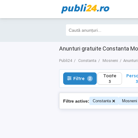
publi
24
.ro
Toate
Perso
Filtre
2
3
3
Anunturi gratuite Constanta M
Publi24
Constanta
Mosneni
Anunturi
Toate
Pers
Filtre
2
3
3
Filtre active:
Constanta
Mosneni