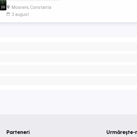
Mosneni, Constanta
10
3 august
Parteneri
Urmărește-