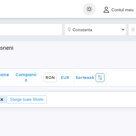
ane
Companii
RON
EUR
Sortează
Contul meu
0
osneni
oane
Companii
RON
EUR
Sortează
0
Șterge toate filtrele