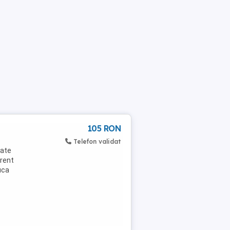
105 RON
Telefon validat
tate
urent
uca