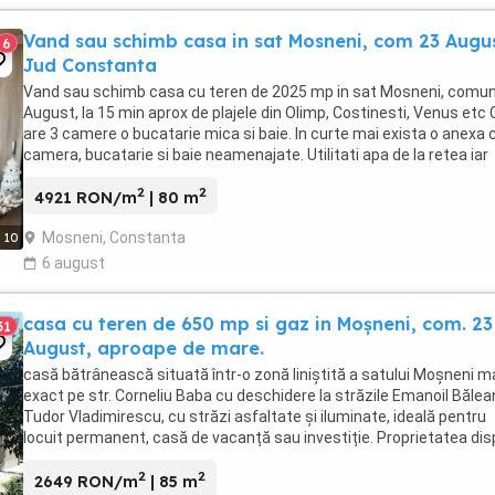
Vand sau schimb casa in sat Mosneni, com 23 Augus
6
Jud Constanta
Vand sau schimb casa cu teren de 2025 mp in sat Mosneni, comu
August, la 15 min aprox de plajele din Olimp, Costinesti, Venus etc
are 3 camere o bucatarie mica si baie. In curte mai exista o anexa 
camera, bucatarie si baie neamenajate. Utilitati apa de la retea iar
gazul la poarta. Terenul ...
2
2
4921 RON/m
| 80 m
Mosneni, Constanta
10
6 august
casa cu teren de 650 mp si gaz in Moșneni, com. 23
31
August, aproape de mare.
casă bătrânească situată într-o zonă liniștită a satului Moșneni m
exact pe str. Corneliu Baba cu deschidere la străzile Emanoil Bălea
Tudor Vladimirescu, cu străzi asfaltate și iluminate, ideală pentru
locuit permanent, casă de vacanță sau investiție. Proprietatea di
de un teren de 650mp ...
2
2
2649 RON/m
| 85 m