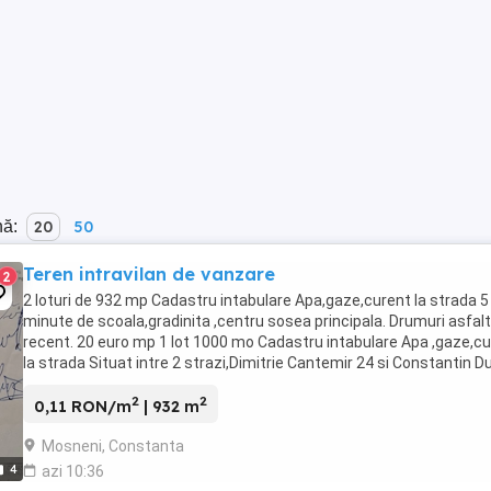
nă:
20
50
Teren intravilan de vanzare
2
2 loturi de 932 mp Cadastru intabulare Apa,gaze,curent la strada 5
minute de scoala,gradinita ,centru sosea principala. Drumuri asfal
recent. 20 euro mp 1 lot 1000 mo Cadastru intabulare Apa ,gaze,c
la strada Situat intre 2 strazi,Dimitrie Cantemir 24 si Constantin D
23,asfaltate ...
2
2
0,11 RON/m
| 932 m
Mosneni, Constanta
4
azi 10:36