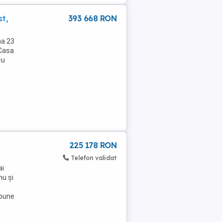
t,
393 668 RON
na 23
 Casa
cu
225 178 RON
Telefon validat
ai
nu și
spune