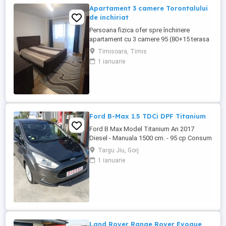
Apartament 3 camere Torontalului
de inchiriat
Persoana fizica ofer spre închiriere
apartament cu 3 camere 95 (80+15 terasa
)mp in calea Torontalului complex
Timisoara, Timis
Toronto etaj 2 6. Compus din : Living
1 ianuarie
+bucătărie Hol Doua dormitoare Doua
bai-una cu cada si una cu cabina dus.
Doua terase -una de 5 mp închisă in
termopan și una de 10 mp deschisă.
Apartamentul ...
Ford B-Max 1.5 TDCi DPF Titanium
Ford B Max Model Titanium An 2017
Diesel - Manuala 1500 cm. - 95 cp Consum
redus Se emite factura de Romania și
Targu Jiu, Gorj
fiscal Garanție inclusă 12 luni Finanțare
1 ianuarie
rapidă persoane fizice Credit rapid in 30
min Finanțare rapidă persoane fizice Se
eliberează numere provizorii Se oferă
suport pentru ...
Land Rover Range Rover Evoque