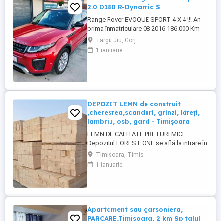
2.0 D180 R-Dynamic S
Range Rover EVOQUE SPORT 4 X 4 !!! An
prima înmatriculare 08 2016 186.000 Km
reali și garantați Se emite factura de
Targu Jiu, Gorj
Romania și fiscal Finanțare rapidă
1 ianuarie
persoane fizice Credit rapid in 30 min
Leasing financiar persoane juridice
Garanție inclusă 12 luni Automat 9 + 1
viteze EURO 6 Absolut deosebita Se ...
DEPOZIT LEMN de construit
,cherestea,scanduri, grinzi, lăteți,
lambriu, osb, gard - Timișoara
LEMN DE CALITATE PRETURI MICI :
Depozitul FOREST ONE se află la intrare în
MOSNITA NOUA dinspre TIMISOARA. (
Timisoara, Timis
langa magazin Profi) SCANDURA
1 ianuarie
nedimensionată (3-5 m) SCANDURA
DULAP dimensionat CORNI GRINZI LATETI
3 5,5 x 4 m RIGLE 5 5 X 4 m LAMBRIU 12,5 -
19 mm, 3-4m, clasa A PAZIE 20,25 cm ...
Apartament sau garsoniera,
PARCARE,Timisoara, 2 km Spitalul