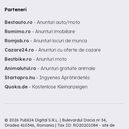
Parteneri
Bestauto.ro
- Anunturi auto/moto
Romimo.ro
- Anunturi imobiliare
Romjob.ro
- Anunturi locuri de munca
Cazare24.ro
- Anunturi cu oferte de cazare
Bestbike.ro
- Anunturi moto
Animalutul.ro
- Anunturi gratuite animale
Startapro.hu
- Ingyenes Apróhirdetés
Quoka.de
- Kostenlose Kleinanzeigen
© 2026 Publi24 Digital S.R.L. | Bulevardul Dacia nr 34,
Oradea 410346, Romania | Tax ID: RO20201084 -
site de