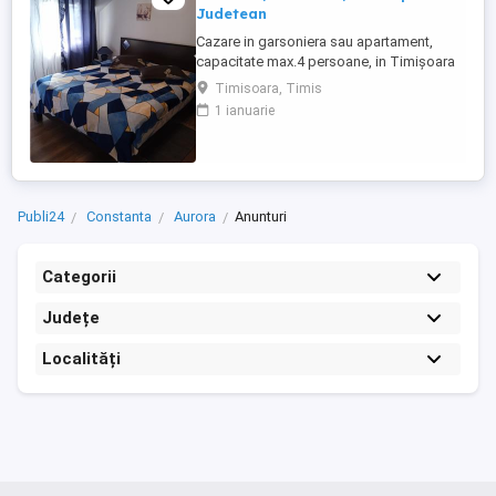
Judetean
Cazare in garsoniera sau apartament,
capacitate max.4 persoane, in Timișoara
la 2 km de Spitalul Judetean. (la doua
Timisoara, Timis
strazi)de zona Calea Buziasului
1 ianuarie
Lic.Electrotimis si la 2 km de Mosnita
Noua Centura. PARCARE. Situat la et.1 al
unui imobil, pat simplu sau matrimonial ,tv
+wifi , frigider, mașină spălat, ...
Publi24
Constanta
Aurora
Anunturi
Categorii
Județe
Localități