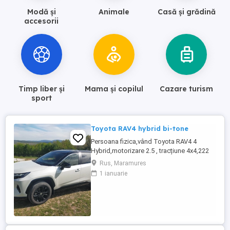
Modă și
Animale
Casă și grădină
accesorii
Timp liber și
Mama și copilul
Cazare turism
sport
Toyota RAV4 hybrid bi-tone
Persoana fizica,vând Toyota RAV4 4
Hybrid,motorizare 2.5 , tracțiune 4x4,222
CP, producție 2022,prima înmatriculare
Rus, Maramures
Decembrie 2022, achiziționată nouă în
1 ianuarie
România reprezentanța Toyota,unic
proprietar ,service la zi,ultima revizie în
Noiembrie 2025,service și revizie realizat
în reprezentanta Toyota . Mașina ...