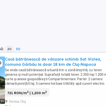
nă:
20
50
Casă bătrânească de vânzare schimb Sat Vistea,
comuna Gârbău la doar 18 km de Cluj-Napoca
Se vinde casă bătrânească situată într-o zonă liniștită, cu teren
generos și mult potențial. Suprafață totală teren: 2.350 mp 1.200
curte și anexe gospodărești Compartimentare: Parter: 2 camere
cămară pivniță Etaj: 3 camere hol baie Utilități: apă curent electric
fântână proprie ...
2
2
721 RON/m
| 1,200 m
Vistea, Cluj
10