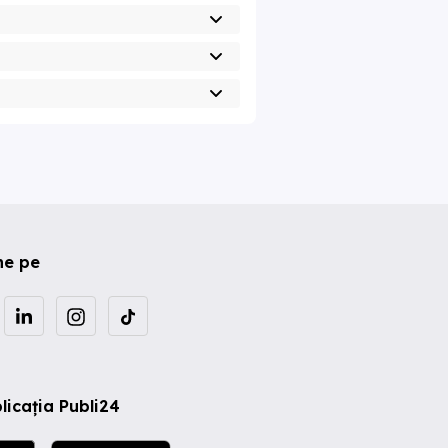
ne pe
licația Publi24