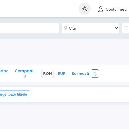
ane
Companii
RON
EUR
Sortează
Contul meu
0
oane
Companii
RON
EUR
Sortează
0
rge toate filtrele