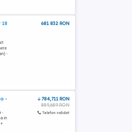
r 18
681 832 RON
it
mere
an) -
a -
784,711 RON
889,689 RON
 -
Telefon validat
a in
 +