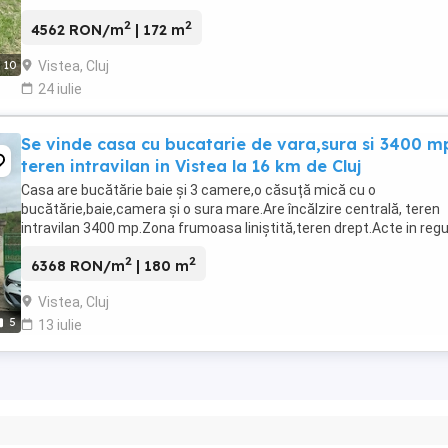
decomandate in cartierul Grigorescu. Colaboram ...
2
2
4562 RON/m
| 172 m
Vistea, Cluj
10
24 iulie
Se vinde casa cu bucatarie de vara,sura si 3400 m
teren intravilan in Vistea la 16 km de Cluj
Casa are bucătărie baie și 3 camere,o căsuță mică cu o
bucătărie,baie,camera și o sura mare.Are încălzire centrală, teren
intravilan 3400 mp.Zona frumoasa liniștită,teren drept.Acte in regu
2
2
6368 RON/m
| 180 m
Vistea, Cluj
5
13 iulie