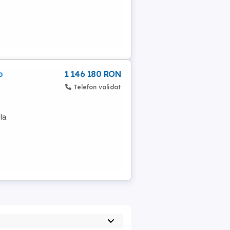
p
1 146 180 RON
Telefon validat
la.