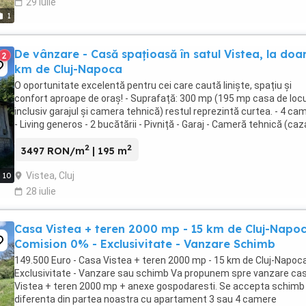
29 iulie
1
De vânzare - Casă spațioasă în satul Vistea, la doa
2
km de Cluj-Napoca
O oportunitate excelentă pentru cei care caută liniște, spațiu și
confort aproape de oraș! - Suprafață: 300 mp (195 mp casa de locu
inclusiv garajul și camera tehnică) restul reprezintă curtea. - 4 ca
- Living generos - 2 bucătării - Pivniță - Garaj - Cameră tehnică (caz
Ferestre termopan ...
2
2
3497 RON/m
| 195 m
Vistea, Cluj
10
28 iulie
Casa Vistea + teren 2000 mp - 15 km de Cluj-Napoc
Comision 0% - Exclusivitate - Vanzare Schimb
149.500 Euro - Casa Vistea + teren 2000 mp - 15 km de Cluj-Napoca
Exclusivitate - Vanzare sau schimb Va propunem spre vanzare cas
Vistea + teren 2000 mp + anexe gospodaresti. Se accepta schimb
diferenta din partea noastra cu apartament 3 sau 4 camere