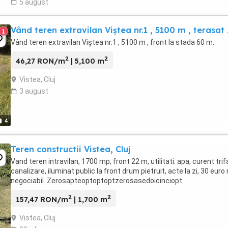
5 august
Vând teren extravilan Viștea nr.1 , 5100 m , terasat 
1
Vând teren extravilan Viștea nr.1 , 5100 m , front la stada 60 m.
2
2
46,27 RON/m
| 5,100 m
Vistea, Cluj
3 august
4
Teren constructii Vistea, Cluj
Vand teren intravilan, 1700 mp, front 22 m, utilitati: apa, curent trif
canalizare, iluminat public la front drum pietruit, acte la zi, 30 euro
negociabil. Zerosapteoptoptoptzerosasedoicinciopt.
2
2
157,47 RON/m
| 1,700 m
Vistea, Cluj