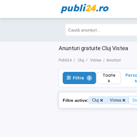
publi
24
.ro
Toate
Perso
Filtre
2
6
6
Anunturi gratuite Cluj Vistea
Publi24
Cluj
Vistea
Anunturi
Toate
Pers
Filtre
2
6
6
Filtre active:
Cluj
Vistea
Ște