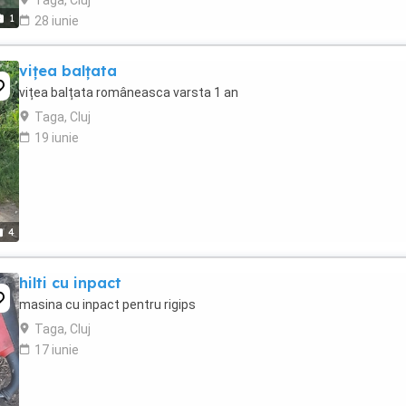
1
28 iunie
vițea balțata
vițea balțata româneasca varsta 1 an
Taga, Cluj
19 iunie
4
hilti cu inpact
masina cu inpact pentru rigips
Taga, Cluj
17 iunie