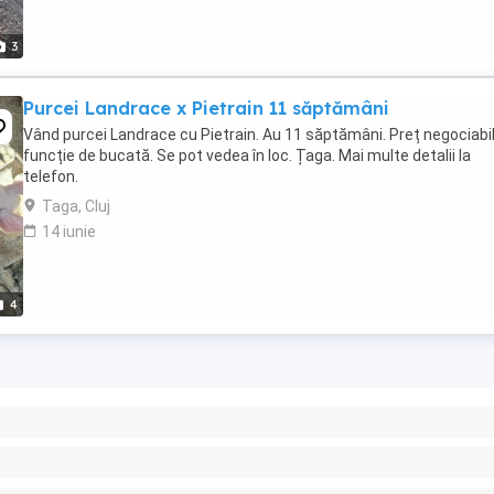
3
Purcei Landrace x Pietrain 11 săptămâni
Vând purcei Landrace cu Pietrain. Au 11 săptămâni. Preț negociabil
funcție de bucată. Se pot vedea în loc. Țaga. Mai multe detalii la
telefon.
Taga, Cluj
14 iunie
4