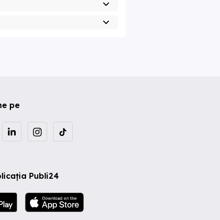
ne pe
licația Publi24