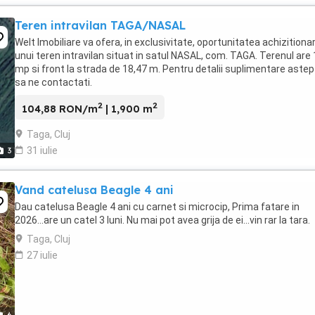
Teren intravilan TAGA/NASAL
Welt Imobiliare va ofera, in exclusivitate, oportunitatea achizitionar
unui teren intravilan situat in satul NASAL, com. TAGA. Terenul are
mp si front la strada de 18,47 m. Pentru detalii suplimentare ast
sa ne contactati.
2
2
104,88 RON/m
| 1,900 m
Taga, Cluj
31 iulie
3
Vand catelusa Beagle 4 ani
Dau catelusa Beagle 4 ani cu carnet si microcip, Prima fatare in
2026...are un catel 3 luni. Nu mai pot avea grija de ei...vin rar la tara.
Taga, Cluj
27 iulie