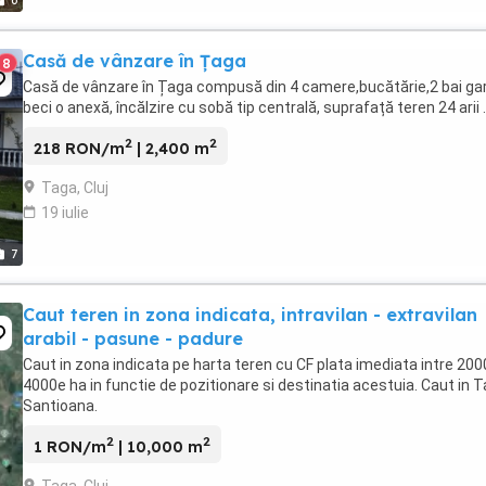
6
Casă de vânzare în Țaga
8
Casă de vânzare în Țaga compusă din 4 camere,bucătărie,2 bai gar
beci o anexă, încălzire cu sobă tip centrală, suprafață teren 24 arii .
2
2
218 RON/m
| 2,400 m
Taga, Cluj
19 iulie
7
Caut teren in zona indicata, intravilan - extravilan
arabil - pasune - padure
Caut in zona indicata pe harta teren cu CF plata imediata intre 200
4000e ha in functie de pozitionare si destinatia acestuia. Caut in T
Santioana.
2
2
1 RON/m
| 10,000 m
Taga, Cluj