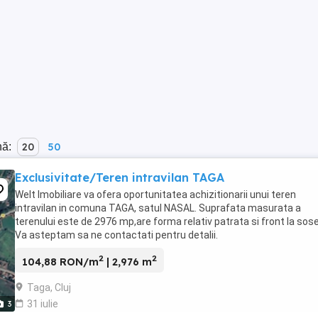
nă:
20
50
Exclusivitate/Teren intravilan TAGA
Welt Imobiliare va ofera oportunitatea achizitionarii unui teren
intravilan in comuna TAGA, satul NASAL. Suprafata masurata a
terenului este de 2976 mp,are forma relativ patrata si front la sos
Va asteptam sa ne contactati pentru detalii.
2
2
104,88 RON/m
| 2,976 m
Taga, Cluj
31 iulie
3