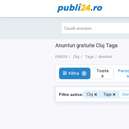
publi
24
.ro
Toate
Perso
Filtre
2
8
6
Anunturi gratuite Cluj Taga
Publi24
Cluj
Taga
Anunturi
Toate
Pers
Filtre
2
8
6
Filtre active:
Cluj
Taga
Șter