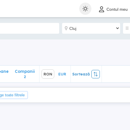
ane
Companii
RON
EUR
Sortează
Contul meu
2
oane
Companii
RON
EUR
Sortează
2
ge toate filtrele