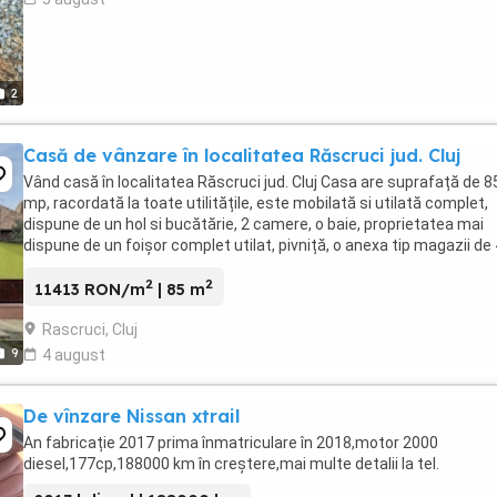
2
Casă de vânzare în localitatea Răscruci jud. Cluj
Vând casă în localitatea Răscruci jud. Cluj Casa are suprafață de 8
mp, racordată la toate utilitățile, este mobilată si utilată complet,
dispune de un hol si bucătărie, 2 camere, o baie, proprietatea mai
dispune de un foișor complet utilat, pivniță, o anexa tip magazii de
mp, o livadă. Suprafața ...
2
2
11413 RON/m
| 85 m
Rascruci, Cluj
9
4 august
De vînzare Nissan xtrail
An fabricație 2017 prima înmatriculare în 2018,motor 2000
diesel,177cp,188000 km în creștere,mai multe detalii la tel.