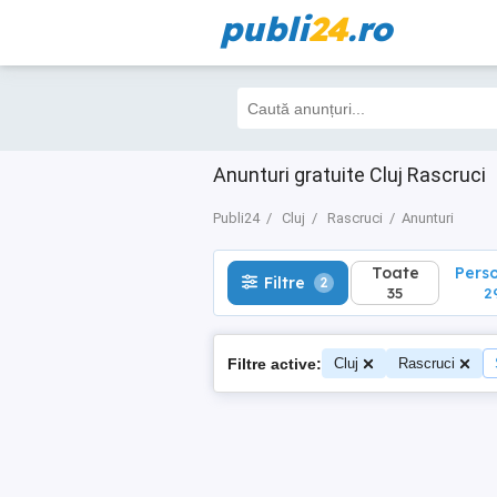
publi
24
.ro
Toate
Perso
Filtre
2
35
29
Anunturi gratuite Cluj Rascruci
Publi24
Cluj
Rascruci
Anunturi
Toate
Pers
Filtre
2
35
2
Filtre active:
Cluj
Rascruci