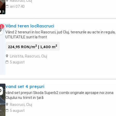
Rascruci, Cluj
ieri 07:40
5
Vând teren locRascruci
1
Vând 2 terenuri in loc Rascruci, jud Cluj, terenurile au acte in regula,
UTILITATILE sunt la front
2
2
224,95 RON/m
| 1,400 m
Linistita, Rascruci, Cluj
5 august
vand set 4 preșuri
vând set preșuri Skoda Superb2 combi originale aproape noi zona
Clujului nu trimit in țară
Rascruci, Cluj
5 august