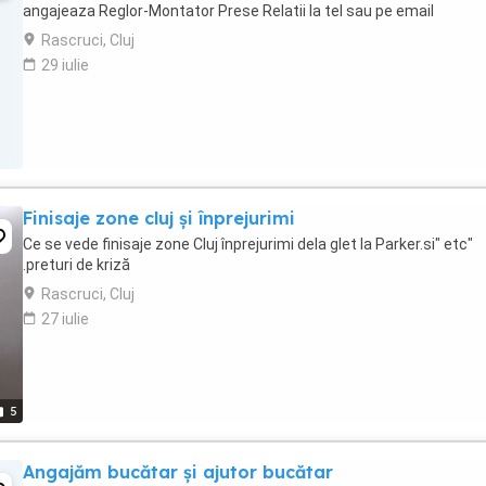
angajeaza Reglor-Montator Prese Relatii la tel sau pe email
Rascruci, Cluj
29 iulie
Finisaje zone cluj și înprejurimi
Ce se vede finisaje zone Cluj înprejurimi dela glet la Parker.si" etc"
.preturi de kriză
Rascruci, Cluj
27 iulie
5
Angajăm bucătar și ajutor bucătar