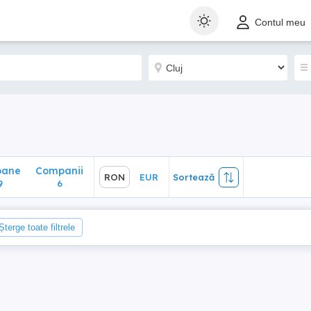
ane
Companii
RON
EUR
Sortează
Contul meu
6
oane
Companii
RON
EUR
Sortează
9
6
Șterge toate filtrele