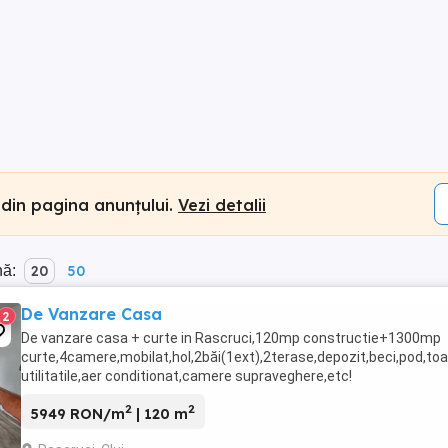
 din pagina anunțului.
Vezi detalii
nă:
20
50
De Vanzare Casa
2
De vanzare casa + curte in Rascruci,120mp constructie+1300mp
curte,4camere,mobilat,hol,2băi(1ext),2terase,depozit,beci,pod,to
utilitatile,aer conditionat,camere supraveghere,etc!
2
2
5949 RON/m
| 120 m