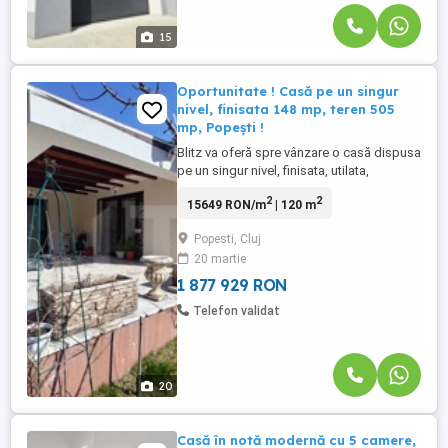
15
Oportunitate ! Casă pe un singur
nivel, finisata 148 mp, teren 505
mp, Popești !
Blitz va oferă spre vânzare o casă dispusa
pe un singur nivel, finisata, utilata,
mobilata, situată în POPESTI ! Casa are o
2
2
15649 RON/m
| 120 m
suprafață utila de 120 mp, front stradal de
21 m si teren aferent de 505 mp. Imobilul
Popesti, Cluj
este construit pe fundație din beton,
20 martie
pereți de cărămida, instalatie încălzire in
pardoseala, ...
1 877 929 RON
Telefon validat
20
Casă în notă modernă cu 5 camere,