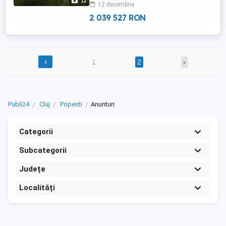
12
12 decembrie
impresionează atât prin designul
arhitectural scandinav, cu acoperiș ...
2 039 527 RON
‹
1
2
›
Publi24
Cluj
Popesti
Anunturi
Categorii
Subcategorii
Județe
Localități