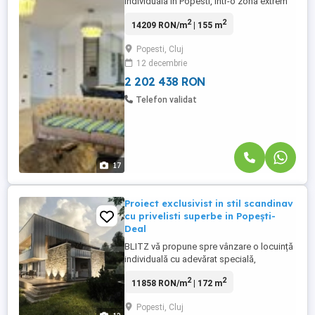
individuala in Popesti, intr-o zona extrem
de linistita cu view superb si terasa
2
2
14209 RON/m
| 155 m
circulabila. Casa a fost edificata in anul
2022, constructie caramida, dispusa pe
Popesti, Cluj
D+P astfel : - La Demisol ( nivelul solului)
12 decembrie
casa dispune de :garaj, hol, casa scarii, 1
dormitor, ...
2 202 438 RON
Telefon validat
17
Proiect exclusivist in stil scandinav
cu privelisti superbe in Popești-
Deal
BLITZ vă propune spre vânzare o locuință
individuală cu adevărat specială,
amplasată în zona Popești-Deal, un cadru
2
2
11858 RON/m
| 172 m
în plină dezvoltare, apreciat pentru liniște,
intimitate și panorama spectaculoasă
Popesti, Cluj
asupra împrejurimilor. Proprietatea