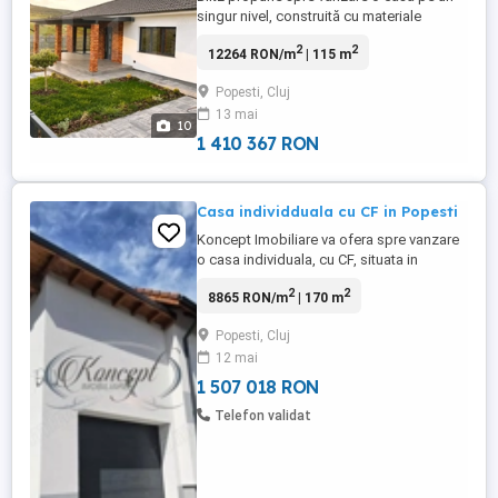
singur nivel, construită cu materiale
premium, având o suprafață utilă de 115
2
2
12264 RON/m
| 115 m
mp și o terasă amenajată cu pergolă
acoperită, placată cu gresie din granit de
Popesti, Cluj
2 cm + sticlă pe profil, accesul fiind
13 mai
asigurat printr-o ușă glisantă. Casa este
10
construită pe un teren ...
1 410 367 RON
Casa individduala cu CF in Popesti
Koncept Imobiliare va ofera spre vanzare
o casa individuala, cu CF, situata in
Popesti, intr-o zona aerisita si accesibila,
2
2
8865 RON/m
| 170 m
cu acces facil pe drum asfaltat.
Proprietatea beneficiaza de un teren
Popesti, Cluj
generos de 1000 mp si are suprafata utila
12 mai
de 170 mp. Dispusa pe doua niveluri si
gandita pentru a oferi confort, ...
1 507 018 RON
Telefon validat