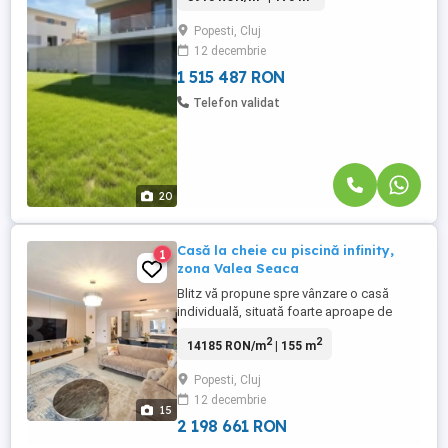
jos de stația de autobuz, această locuință
Popesti, Cluj
este ideală pentru familiile care caută un
12 decembrie
cămin spațios, bine conectat și construit
cu materiale de ...
1 515 487 RON
Telefon validat
20
Casă la cheie cu piscină infinity,
1
zona Valea Seaca
Blitz vă propune spre vânzare o casă
individuală, situată foarte aproape de
oraș, pe Valea Seaca. Această proprietate
2
2
14185 RON/m
| 155 m
impresionează prin spațiile generoase,
compartimentarea inteligentă și facilitățile
Popesti, Cluj
moderne, fiind ideală pentru o familie în
12 decembrie
căutarea confortului și intimității. Stadiu:
15
Finalizat ...
2 198 661 RON