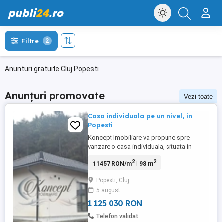
publi
24
.ro
Filtre
2
Anunturi gratuite Cluj Popesti
Anunțuri promovate
Vezi toate
Casa individuala pe un nivel, in
Popesti
Koncept Imobiliare va propune spre
vanzare o casa individuala, situata in
Popesti. Terenul pe care este amplasata
2
2
11457 RON/m
| 98 m
are 500 mp, iar suprafata utila a casei este
de 98,2 mp, fiind desfasurata pe un singur
Popesti, Cluj
nivel si dispune de o terasa si 2 locuri de
5 august
parcare. Compartimentata in: living open
space cu bucatarie ...
1 125 030 RON
Telefon validat