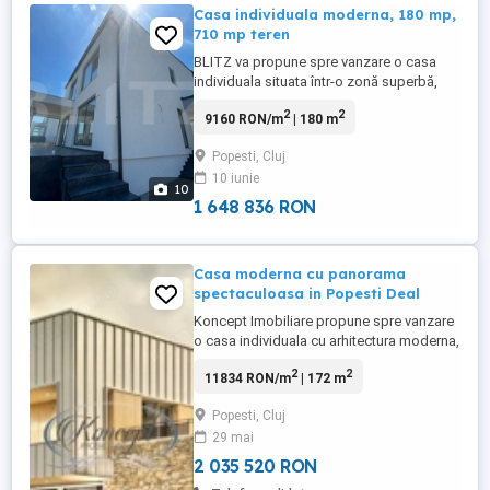
Casa individuala moderna, 180 mp,
710 mp teren
BLITZ va propune spre vanzare o casa
individuala situata într-o zonă superbă,
liniștită, lângă pădure, la aproximativ 3,5
2
2
9160 RON/m
| 180 m
km de intrarea în Cluj-Napoca și 8 km de
centrul orașului. Casa are o suprafață
Popesti, Cluj
construită de 184 mp și teren aferent de
10 iunie
716 mp. Construcția este realizata cu
10
materiale de calitate ...
1 648 836 RON
Casa moderna cu panorama
spectaculoasa in Popesti Deal
Koncept Imobiliare propune spre vanzare
o casa individuala cu arhitectura moderna,
amplasata in Popesti Deal, o zona
2
2
11834 RON/m
| 172 m
apreciata pentru liniste, aer curat si
privelisti spectaculoase asupra
Popesti, Cluj
imprejurimilor Clujului. Pozitionarea pe o
29 mai
colina cu orientare sud-vestica asigura
lumina naturala pe intreaga durata ...
2 035 520 RON