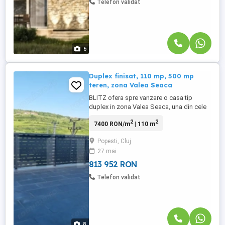
Telefon validat
6
Duplex finisat, 110 mp, 500 mp
teren, zona Valea Seaca
BLITZ ofera spre vanzare o casa tip
duplex in zona Valea Seaca, una din cele
mai accesibile zone. Statia de autobuz
2
2
7400 RON/m
| 110 m
este la 5 minute de mers pe jos, iar pana in
Piata Garii veti face 15 minute cu masina.
Popesti, Cluj
Casa este dispusa pe 2 nivele, parterul
27 mai
fiind compus din 2 dormitoare si al treilea
dormitor cu ...
813 952 RON
Telefon validat
8