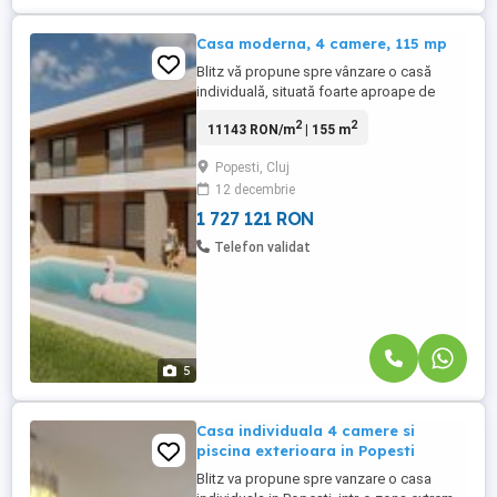
Casa moderna, 4 camere, 115 mp
Blitz vă propune spre vânzare o casă
individuală, situată foarte aproape de
oraș, în zona Valea Seacă, Baciu. Această
2
2
11143 RON/m
| 155 m
proprietate impresionează prin spațiile
generoase, compartimentarea inteligentă
Popesti, Cluj
și facilitățile moderne, fiind ideală pentru o
12 decembrie
familie în căutarea confortului și intimității.
Suprafață ...
1 727 121 RON
Telefon validat
5
Casa individuala 4 camere si
piscina exterioara in Popesti
Blitz va propune spre vanzare o casa